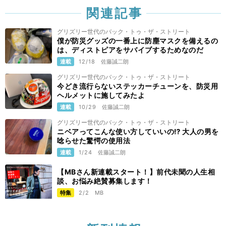
関連記事
グリズリー世代のバック・トゥ・ザ・ストリート
僕が防災グッズの一番上に防塵マスクを備えるの
は、ディストピアをサバイブするためなのだ
連載
12/18
佐藤誠二朗
グリズリー世代のバック・トゥ・ザ・ストリート
今どき流行らないステッカーチューンを、防災用
ヘルメットに施してみたよ
連載
10/29
佐藤誠二朗
グリズリー世代のバック・トゥ・ザ・ストリート
ニベアってこんな使い方していいの⁉︎ 大人の男を
唸らせた驚愕の使用法
連載
1/24
佐藤誠二朗
【MBさん新連載スタート！】前代未聞の人生相
談、お悩み絶賛募集します！
特集
2/2
MB