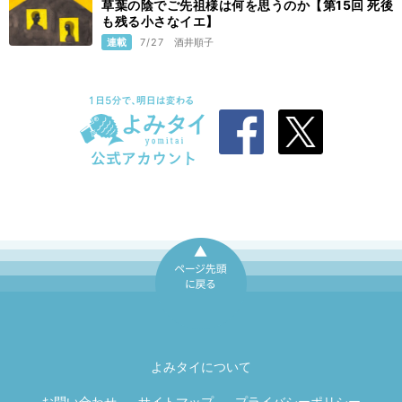
草葉の陰でご先祖様は何を思うのか【第15回 死後
も残る小さなイエ】
連載
7/27
酒井順子
ページ先頭に戻
る
よみタイについて
お問い合わせ
サイトマップ
プライバシーポリシー