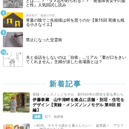
とは……？『ダメ恋やめられる！？ 発達障害女子の愛
と性』人気回試し読み
酒井順子「孤独の功罪」
草葉の陰でご先祖様は何を思うのか【第15回 死後も残
る小さなイエ】
禁止になった交霊術
夫と会話をしないのは「自衛」…リアル『妻が口をきい
てくれません』主婦が涙した名場面とは？
新着記事
実録・メンズノンノモデル 創刊40年の歴史を彩る男たち
伊藤泰藏 山中湖畔を拠点に店舗・別荘・住宅を
デザイン【実録・メンズノンノモデル 第9回 前
編】
連載
8/7
徳原海
～40代、そろそろ誰かと暮らしたい～ 超実践！ アラフ