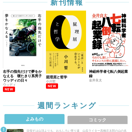
新刊情報
右手の指先だけで夢をか
神経科学者七転八倒起業
なえる 寝たきり系男子
録
屁理屈と哲学
ウッディの日々
金井良太
小川哲
ウッディ
NEW
NEW
週間ランキング
よみもの
コミック
目指すは山頂よりも、おもしろい寄り道 山岳ライター高橋庄太郎の山の名