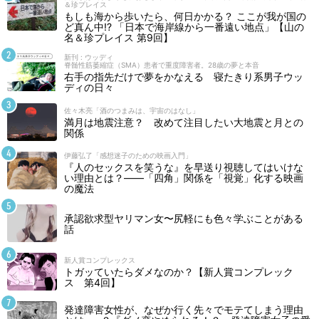
＆珍プレイス
もしも海から歩いたら、何日かかる？ ここが我が国の
ど真ん中!? 「日本で海岸線から一番遠い地点」【山の
名＆珍プレイス 第9回】
新刊 : ウッディ
脊髄性筋萎縮症（SMA）患者で重度障害者。28歳の夢と本音
右手の指先だけで夢をかなえる 寝たきり系男子ウッ
ディの日々
佐々木亮「酒のつまみは、宇宙のはなし」
満月は地震注意？ 改めて注目したい大地震と月との
関係
伊藤弘了「感想迷子のための映画入門」
『人のセックスを笑うな』を早送り視聴してはいけな
い理由とは？――「四角」関係を「視覚」化する映画
の魔法
承認欲求型ヤリマン女〜尻軽にも色々学ぶことがある
話
新人賞コンプレックス
トガッていたらダメなのか？【新人賞コンプレック
ス 第4回】
発達障害女性が、なぜか行く先々でモテてしまう理由