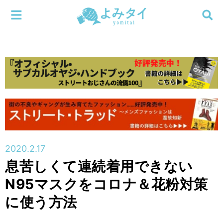
メニューを閉じる
よみタイ
ホーム
新着
検索する
連載
新刊
2020.2.17
特集
息苦しくて連続着用できない
N95マスクをコロナ＆花粉対策
編集部
に使う方法