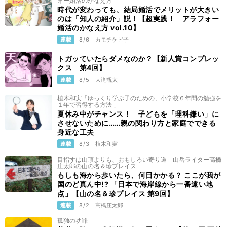
ォー婚活のかなえ方
時代が変わっても、結局婚活でメリットが大きい
のは「知人の紹介」説！【超実践！ アラフォー
婚活のかなえ方 vol.10】
連載
8/6
カモチケビ子
トガッていたらダメなのか？【新人賞コンプレッ
クス 第4回】
連載
8/5
大滝瓶太
植木和実「ゆっくり学ぶ子のための、小学校６年間の勉強を
１年で習得する方法 」
夏休み中がチャンス！ 子どもを「理科嫌い」に
させないために……親の関わり方と家庭でできる
身近な工夫
連載
8/3
植木和実
目指すは山頂よりも、おもしろい寄り道 山岳ライター高橋
庄太郎の山の名＆珍プレイス
もしも海から歩いたら、何日かかる？ ここが我が
国のど真ん中!? 「日本で海岸線から一番遠い地
点」【山の名＆珍プレイス 第9回】
連載
8/2
高橋庄太郎
孤独の功罪