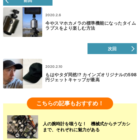
前回
2020.2.6
今やスマホカメラの標準機能になったタイム
ラプスをより楽しむ方法
次回
2020.2.10
もはやタダ同然!? カインズオリジナルの598
円ジェットキャップが最高
こちらの記事もおすすめ！
人の腕時計を嗤うな！ 機械式からチプカシ
まで、それぞれに魅力がある