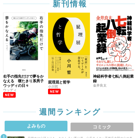
新刊情報
右手の指先だけで夢をか
神経科学者七転八倒起業
なえる 寝たきり系男子
録
屁理屈と哲学
ウッディの日々
金井良太
小川哲
ウッディ
NEW
NEW
週間ランキング
よみもの
コミック