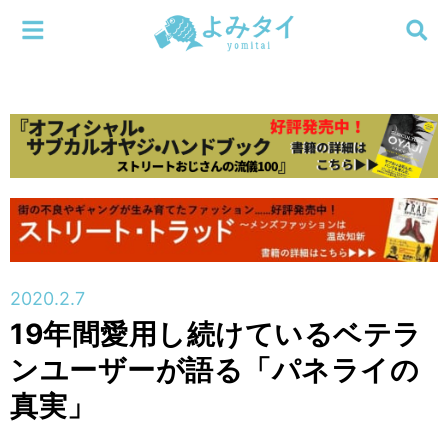
メニューを閉じる
よみタイ
ホーム
新着
検索する
連載
新刊
2020.2.7
特集
19年間愛用し続けているベテラ
ンユーザーが語る「パネライの
編集部
真実」