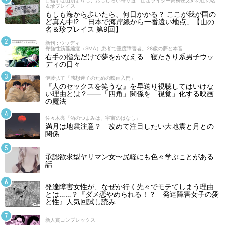
目指すは山頂よりも、おもしろい寄り道 山岳ライター高橋庄太郎の山の名
＆珍プレイス
もしも海から歩いたら、何日かかる？ ここが我が国の
ど真ん中!? 「日本で海岸線から一番遠い地点」【山の
名＆珍プレイス 第9回】
新刊 : ウッディ
脊髄性筋萎縮症（SMA）患者で重度障害者。28歳の夢と本音
右手の指先だけで夢をかなえる 寝たきり系男子ウッ
ディの日々
伊藤弘了「感想迷子のための映画入門」
『人のセックスを笑うな』を早送り視聴してはいけな
い理由とは？――「四角」関係を「視覚」化する映画
の魔法
佐々木亮「酒のつまみは、宇宙のはなし」
満月は地震注意？ 改めて注目したい大地震と月との
関係
承認欲求型ヤリマン女〜尻軽にも色々学ぶことがある
話
発達障害女性が、なぜか行く先々でモテてしまう理由
とは……？『ダメ恋やめられる！？ 発達障害女子の愛
と性』人気回試し読み
新人賞コンプレックス