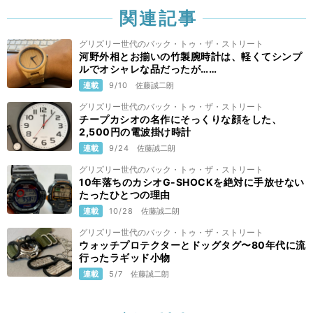
関連記事
グリズリー世代のバック・トゥ・ザ・ストリート
河野外相とお揃いの竹製腕時計は、軽くてシンプ
ルでオシャレな品だったが……
連載
9/10
佐藤誠二朗
グリズリー世代のバック・トゥ・ザ・ストリート
チープカシオの名作にそっくりな顔をした、
2,500円の電波掛け時計
連載
9/24
佐藤誠二朗
グリズリー世代のバック・トゥ・ザ・ストリート
10年落ちのカシオG-SHOCKを絶対に手放せない
たったひとつの理由
連載
10/28
佐藤誠二朗
グリズリー世代のバック・トゥ・ザ・ストリート
ウォッチプロテクターとドッグタグ〜80年代に流
行ったラギッド小物
連載
5/7
佐藤誠二朗