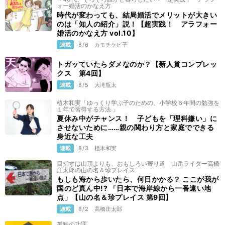
ォー婚活のかなえ方
時代が変わっても、結局婚活でメリットが大きい
のは「知人の紹介」説！【超実践！ アラフォー
婚活のかなえ方 vol.10】
連載
8/6
カモチケビ子
トガッていたらダメなのか？【新人賞コンプレッ
クス 第4回】
連載
8/5
大滝瓶太
植木和実「ゆっくり学ぶ子のための、小学校６年間の勉強を
１年で習得する方法 」
夏休み中がチャンス！ 子どもを「理科嫌い」に
させないために……親の関わり方と家庭でできる
身近な工夫
連載
8/3
植木和実
目指すは山頂よりも、おもしろい寄り道 山岳ライター高橋
庄太郎の山の名＆珍プレイス
もしも海から歩いたら、何日かかる？ ここが我が
国のど真ん中!? 「日本で海岸線から一番遠い地
点」【山の名＆珍プレイス 第9回】
連載
8/2
高橋庄太郎
孤独の功罪