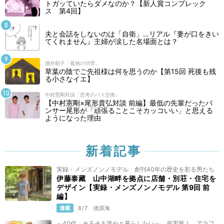
トガッていたらダメなのか？【新人賞コンプレック
ス 第4回】
夫と会話をしないのは「自衛」…リアル『妻が口をきい
てくれません』主婦が涙した名場面とは？
酒井順子「孤独の功罪」
草葉の陰でご先祖様は何を思うのか【第15回 死後も残
る小さなイエ】
中村憲剛対談「思考のパス交換」
【中村憲剛×尾形貴弘対談 前編】最低の先輩だったパ
ンサー尾形が「頑張ることこそカッコいい」と思える
ようになった理由
新着記事
実録・メンズノンノモデル 創刊40年の歴史を彩る男たち
伊藤泰藏 山中湖畔を拠点に店舗・別荘・住宅を
デザイン【実録・メンズノンノモデル 第9回 前
編】
連載
8/7
徳原海
～40代、そろそろ誰かと暮らしたい～ 超実践！ アラフ