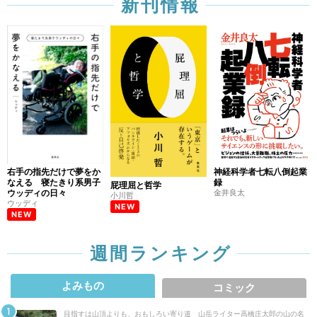
新刊情報
右手の指先だけで夢をか
神経科学者七転八倒起業
なえる 寝たきり系男子
録
屁理屈と哲学
ウッディの日々
金井良太
小川哲
ウッディ
NEW
NEW
週間ランキング
よみもの
コミック
目指すは山頂よりも、おもしろい寄り道 山岳ライター高橋庄太郎の山の名