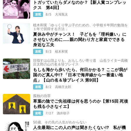
トガッていたらダメなのか？【新人賞コンプレッ
クス 第4回】
連載
8/5
大滝瓶太
植木和実「ゆっくり学ぶ子のための、小学校６年間の勉強を
１年で習得する方法 」
夏休み中がチャンス！ 子どもを「理科嫌い」に
させないために……親の関わり方と家庭でできる
身近な工夫
連載
8/3
植木和実
目指すは山頂よりも、おもしろい寄り道 山岳ライター高橋
庄太郎の山の名＆珍プレイス
もしも海から歩いたら、何日かかる？ ここが我が
国のど真ん中!? 「日本で海岸線から一番遠い地
点」【山の名＆珍プレイス 第9回】
連載
8/2
高橋庄太郎
孤独の功罪
草葉の陰でご先祖様は何を思うのか【第15回 死後
も残る小さなイエ】
連載
7/27
酒井順子
50歳、その先の人生がわからない
人生最期にこの人の声は聞きたくない⁉ 私が機