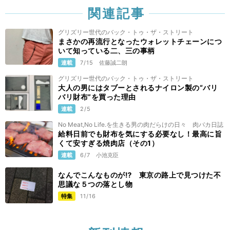
関連記事
グリズリー世代のバック・トゥ・ザ・ストリート
まさかの再流行となったウォレットチェーンにつ
いて知っている二、三の事柄
連載
7/15
佐藤誠二朗
グリズリー世代のバック・トゥ・ザ・ストリート
大人の男にはタブーとされるナイロン製の“バリ
バリ財布”を買った理由
連載
2/5
No Meat,No Life.を生きる男の肉だらけの日々 肉バカ日誌
給料日前でも財布を気にする必要なし！最高に旨
くて安すぎる焼肉店（その1）
連載
6/7
小池克臣
なんでこんなものが⁉ 東京の路上で見つけた不
思議な５つの落とし物
特集
11/16