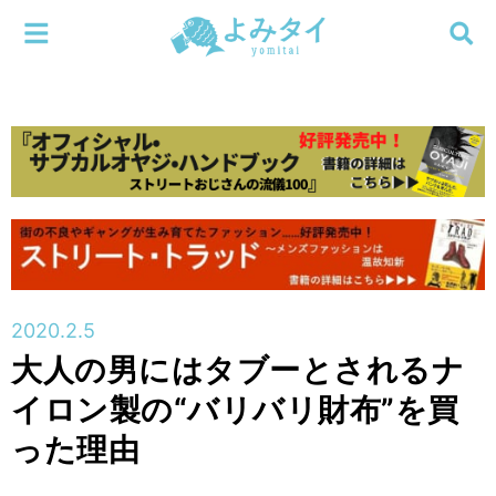
メニューを閉じる
よみタイ
ホーム
新着
検索する
連載
新刊
2020.2.5
特集
大人の男にはタブーとされるナ
イロン製の“バリバリ財布”を買
編集部
った理由