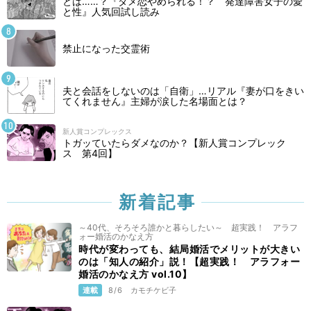
とは……？『ダメ恋やめられる！？ 発達障害女子の愛
と性』人気回試し読み
禁止になった交霊術
夫と会話をしないのは「自衛」…リアル『妻が口をきい
てくれません』主婦が涙した名場面とは？
新人賞コンプレックス
トガッていたらダメなのか？【新人賞コンプレック
ス 第4回】
新着記事
～40代、そろそろ誰かと暮らしたい～ 超実践！ アラフ
ォー婚活のかなえ方
時代が変わっても、結局婚活でメリットが大きい
のは「知人の紹介」説！【超実践！ アラフォー
婚活のかなえ方 vol.10】
連載
8/6
カモチケビ子