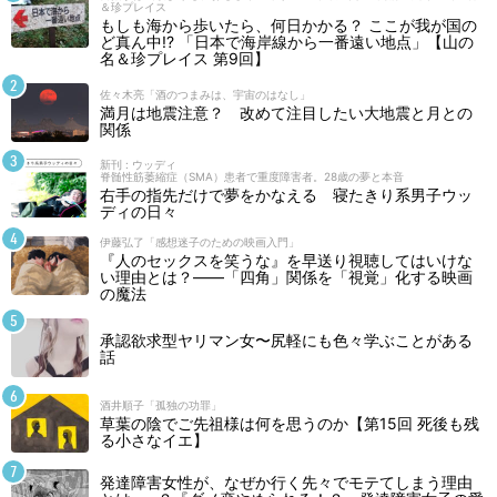
＆珍プレイス
もしも海から歩いたら、何日かかる？ ここが我が国の
ど真ん中!? 「日本で海岸線から一番遠い地点」【山の
名＆珍プレイス 第9回】
佐々木亮「酒のつまみは、宇宙のはなし」
満月は地震注意？ 改めて注目したい大地震と月との
関係
新刊 : ウッディ
脊髄性筋萎縮症（SMA）患者で重度障害者。28歳の夢と本音
右手の指先だけで夢をかなえる 寝たきり系男子ウッ
ディの日々
伊藤弘了「感想迷子のための映画入門」
『人のセックスを笑うな』を早送り視聴してはいけな
い理由とは？――「四角」関係を「視覚」化する映画
の魔法
承認欲求型ヤリマン女〜尻軽にも色々学ぶことがある
話
酒井順子「孤独の功罪」
草葉の陰でご先祖様は何を思うのか【第15回 死後も残
る小さなイエ】
発達障害女性が、なぜか行く先々でモテてしまう理由