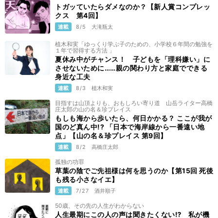
トガッていたらダメなのか？【新人賞コンプレッ
クス 第4回】
連載
8/5
大滝瓶太
植木和実「ゆっくり学ぶ子のための、小学校６年間の勉強を
１年で習得する方法 」
夏休み中がチャンス！ 子どもを「理科嫌い」に
させないために……親の関わり方と家庭でできる
身近な工夫
連載
8/3
植木和実
目指すは山頂よりも、おもしろい寄り道 山岳ライター高橋
庄太郎の山の名＆珍プレイス
もしも海から歩いたら、何日かかる？ ここが我が
国のど真ん中!? 「日本で海岸線から一番遠い地
点」【山の名＆珍プレイス 第9回】
連載
8/2
高橋庄太郎
孤独の功罪
草葉の陰でご先祖様は何を思うのか【第15回 死後
も残る小さなイエ】
連載
7/27
酒井順子
50歳、その先の人生がわからない
人生最期にこの人の声は聞きたくない⁉ 私が機