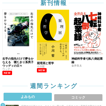
新刊情報
右手の指先だけで夢をか
神経科学者七転八倒起業
なえる 寝たきり系男子
録
屁理屈と哲学
ウッディの日々
金井良太
小川哲
ウッディ
NEW
NEW
週間ランキング
よみもの
コミック