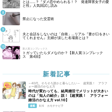
とは……？『ダメ恋やめられる！？ 発達障害女子の愛
と性』人気回試し読み
禁止になった交霊術
夫と会話をしないのは「自衛」…リアル『妻が口をきい
てくれません』主婦が涙した名場面とは？
新人賞コンプレックス
トガッていたらダメなのか？【新人賞コンプレック
ス 第4回】
新着記事
～40代、そろそろ誰かと暮らしたい～ 超実践！ アラフ
ォー婚活のかなえ方
時代が変わっても、結局婚活でメリットが大きい
のは「知人の紹介」説！【超実践！ アラフォー
婚活のかなえ方 vol.10】
連載
8/6
カモチケビ子