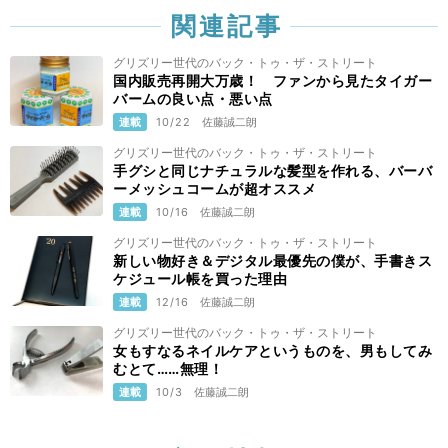
関連記事
グリズリー世代のバック・トゥ・ザ・ストリート
国内販売再開大万歳！ ファンから見たタイガー
バームの良い点・悪い点
連載
10/22
佐藤誠二朗
グリズリー世代のバック・トゥ・ザ・ストリート
手グシと同じナチュラルな髪型を作れる、バーバ
ーメッシュコームが超オススメ
連載
10/16
佐藤誠二朗
グリズリー世代のバック・トゥ・ザ・ストリート
新しい物好き＆デジタル最優先の僕が、手書きス
ケジュール帳を買った理由
連載
12/16
佐藤誠二朗
グリズリー世代のバック・トゥ・ザ・ストリート
女もすなるネイルケアというものを、男もしてみ
むとて……無理！
連載
10/3
佐藤誠二朗