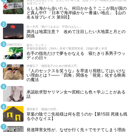
目指すは山頂よりも、おもしろい寄り道 山岳ライター高橋庄太郎の山の名
＆珍プレイス
もしも海から歩いたら、何日かかる？ ここが我が国の
ど真ん中!? 「日本で海岸線から一番遠い地点」【山の
名＆珍プレイス 第9回】
佐々木亮「酒のつまみは、宇宙のはなし」
満月は地震注意？ 改めて注目したい大地震と月との
関係
新刊 : ウッディ
脊髄性筋萎縮症（SMA）患者で重度障害者。28歳の夢と本音
右手の指先だけで夢をかなえる 寝たきり系男子ウッ
ディの日々
伊藤弘了「感想迷子のための映画入門」
『人のセックスを笑うな』を早送り視聴してはいけな
い理由とは？――「四角」関係を「視覚」化する映画
の魔法
承認欲求型ヤリマン女〜尻軽にも色々学ぶことがある
話
酒井順子「孤独の功罪」
草葉の陰でご先祖様は何を思うのか【第15回 死後も残
る小さなイエ】
発達障害女性が、なぜか行く先々でモテてしまう理由