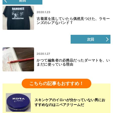
前回
2020.1.23
古着屋を流していたら偶然見つけた、ラモー
ンズのレアなバンドＴ
次回
2020.1.27
かつて編集者の必携品だったダーマトを、い
まだに使っている理由
こちらの記事もおすすめ！
スキンケアのイロハが分かっていない男にお
すすめなのはニベアクリームだ