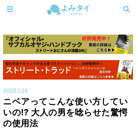
メニューを閉じる
よみタイ
ホーム
新着
検索する
連載
新刊
2020.1.24
特集
ニベアってこんな使い方してい
いの⁉︎ 大人の男を唸らせた驚愕
編集部
の使用法