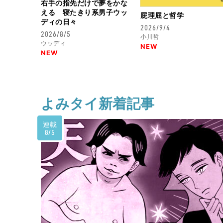
右手の指先だけで夢をかな
える 寝たきり系男子ウッ
屁理屈と哲学
ディの日々
2026/9/4
2026/8/5
小川哲
ウッディ
NEW
NEW
よみタイ新着記事
連載
8/5