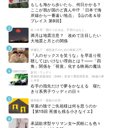
もしも海から歩いたら、何日かかる？
ここが我が国のど真ん中!? 「日本で海
岸線から一番遠い地点」【山の名＆珍
プレイス 第9回】
佐々木亮「酒のつまみは、宇宙のはなし」
満月は地震注意？ 改めて注目したい
大地震と月との関係
伊藤弘了「感想迷子のための映画入門」
『人のセックスを笑うな』を早送り視
聴してはいけない理由とは？――「四
角」関係を「視覚」化する映画の魔法
新刊 : ウッディ
脊髄性筋萎縮症（SMA）患者で重度障害者。28歳の夢
と本音
右手の指先だけで夢をかなえる 寝た
きり系男子ウッディの日々
酒井順子「孤独の功罪」
草葉の陰でご先祖様は何を思うのか
【第15回 死後も残る小さなイエ】
承認欲求型ヤリマン女〜尻軽にも色々