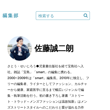
編集部
佐藤誠二朗
さとう・せいじろう●児童書出版社を経て宝島社へ入
社。雑誌「宝島」「smart」の編集に携わる。
2000~2009年は「smart」編集長。2010年に独立し、フ
リーの編集者、ライターとしてファッション、カルチャ
ーから健康、家庭医学に至るまで幅広いジャンルで編
集・執筆活動を行う。初の書き下ろし著書『ストリー
ト・トラッド～メンズファッションは温故知新』はメン
ズストリートスタイルへのこだわりと愛が溢れる力作