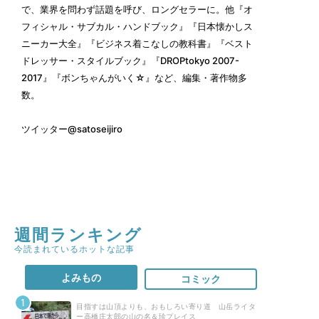
で、業界を問わず話題を呼び、ロングセラーに。他『オ
フィシャル・サブカル・ハンドブック』『日本懐かしス
ニーカー大全』『ビジネス着こなしの教科書』『ベスト
ドレッサー・スタイルブック』『DROPtokyo 2007-
2017』『ボンちゃんがいく☆』など、編集・著作物多
数。
ツイッター
@satoseijiro
週間ランキング
今読まれているホットな記事
よみもの
コミック
目指すは山頂よりも、おもしろい寄り道 山岳ライタ
ー高橋庄太郎の山の名＆珍プレイス