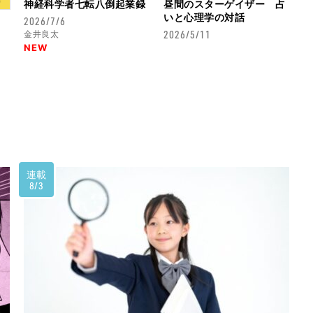
神経科学者七転八倒起業録
昼間のスターゲイザー 占
いと心理学の対話
2026/7/6
2026/5/11
金井良太
NEW
連載
8/3