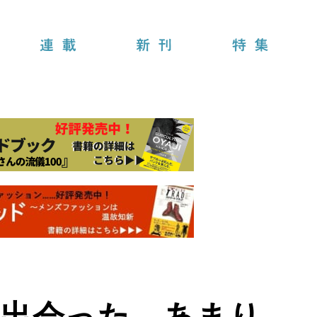
連載
新刊
特集
然出会った、あまり