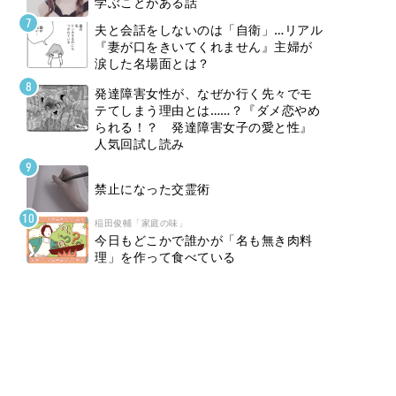
学ぶことがある話
夫と会話をしないのは「自衛」…リアル
『妻が口をきいてくれません』主婦が
涙した名場面とは？
発達障害女性が、なぜか行く先々でモ
テてしまう理由とは……？『ダメ恋やめ
られる！？ 発達障害女子の愛と性』
人気回試し読み
禁止になった交霊術
稲田俊輔「家庭の味」
今日もどこかで誰かが「名も無き肉料
理」を作って食べている