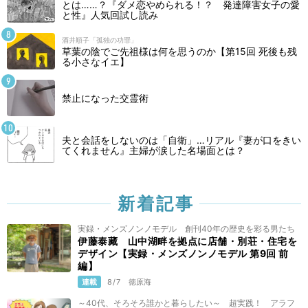
とは……？『ダメ恋やめられる！？ 発達障害女子の愛
と性』人気回試し読み
酒井順子「孤独の功罪」
草葉の陰でご先祖様は何を思うのか【第15回 死後も残
る小さなイエ】
禁止になった交霊術
夫と会話をしないのは「自衛」…リアル『妻が口をきい
てくれません』主婦が涙した名場面とは？
新着記事
実録・メンズノンノモデル 創刊40年の歴史を彩る男たち
伊藤泰藏 山中湖畔を拠点に店舗・別荘・住宅を
デザイン【実録・メンズノンノモデル 第9回 前
編】
連載
8/7
徳原海
～40代、そろそろ誰かと暮らしたい～ 超実践！ アラフ