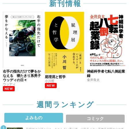
新刊情報
右手の指先だけで夢をか
神経科学者七転八倒起業
なえる 寝たきり系男子
録
屁理屈と哲学
ウッディの日々
金井良太
小川哲
ウッディ
NEW
NEW
週間ランキング
よみもの
コミック