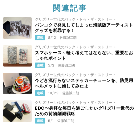
関連記事
グリズリー世代のバック・トゥ・ザ・ストリート
バンコクで発見してしまった海賊版アーティスト
グッズを断罪する！
連載
8/12
佐藤誠二朗
グリズリー世代のバック・トゥ・ザ・ストリート
スマホケース～軽く考えてはならない、重要なお
しゃれポイント
連載
5/3
佐藤誠二朗
グリズリー世代のバック・トゥ・ザ・ストリート
今どき流行らないステッカーチューンを、防災用
ヘルメットに施してみたよ
連載
10/29
佐藤誠二朗
グリズリー世代のバック・トゥ・ザ・ストリート
EDC〜身軽な毎日を過ごしたいグリズリー世代の
ための荷物削減戦略
連載
5/1
佐藤誠二朗