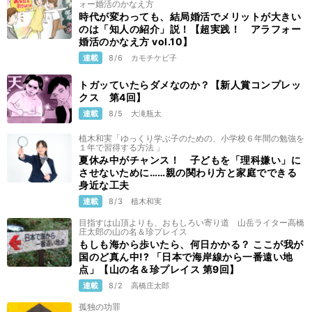
ォー婚活のかなえ方
時代が変わっても、結局婚活でメリットが大きい
のは「知人の紹介」説！【超実践！ アラフォー
婚活のかなえ方 vol.10】
連載
8/6
カモチケビ子
トガッていたらダメなのか？【新人賞コンプレッ
クス 第4回】
連載
8/5
大滝瓶太
植木和実「ゆっくり学ぶ子のための、小学校６年間の勉強を
１年で習得する方法 」
夏休み中がチャンス！ 子どもを「理科嫌い」に
させないために……親の関わり方と家庭でできる
身近な工夫
連載
8/3
植木和実
目指すは山頂よりも、おもしろい寄り道 山岳ライター高橋
庄太郎の山の名＆珍プレイス
もしも海から歩いたら、何日かかる？ ここが我が
国のど真ん中!? 「日本で海岸線から一番遠い地
点」【山の名＆珍プレイス 第9回】
連載
8/2
高橋庄太郎
孤独の功罪