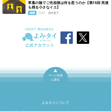
草葉の陰でご先祖様は何を思うのか【第15回 死後
も残る小さなイエ】
連載
7/27
酒井順子
ページ先頭に戻
る
よみタイについて