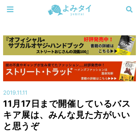
メニューを閉じる
よみタイ
ホーム
新着
検索する
連載
新刊
2019.11.11
特集
11月17日まで開催しているバス
キア展は、みんな見た方がいい
編集部
と思うぞ