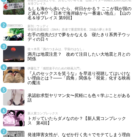
目指すは山頂よりも、おもしろい寄り道 山岳ライター高橋庄太郎の山の名
＆珍プレイス
もしも海から歩いたら、何日かかる？ ここが我が国の
ど真ん中!? 「日本で海岸線から一番遠い地点」【山の
名＆珍プレイス 第9回】
新刊 : ウッディ
脊髄性筋萎縮症（SMA）患者で重度障害者。28歳の夢と本音
右手の指先だけで夢をかなえる 寝たきり系男子ウッ
ディの日々
佐々木亮「酒のつまみは、宇宙のはなし」
満月は地震注意？ 改めて注目したい大地震と月との
関係
伊藤弘了「感想迷子のための映画入門」
『人のセックスを笑うな』を早送り視聴してはいけな
い理由とは？――「四角」関係を「視覚」化する映画
の魔法
承認欲求型ヤリマン女〜尻軽にも色々学ぶことがある
話
新人賞コンプレックス
トガッていたらダメなのか？【新人賞コンプレック
ス 第4回】
発達障害女性が、なぜか行く先々でモテてしまう理由