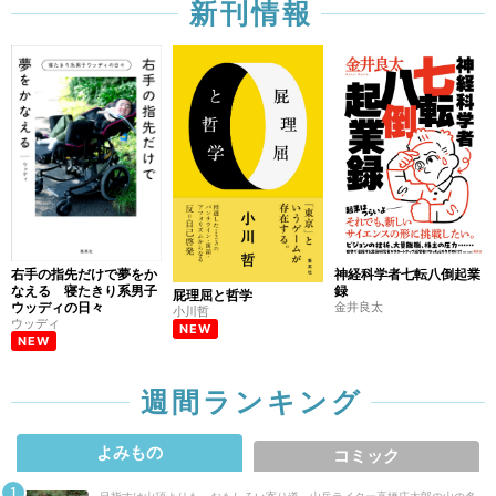
新刊情報
右手の指先だけで夢をか
神経科学者七転八倒起業
なえる 寝たきり系男子
録
屁理屈と哲学
ウッディの日々
金井良太
小川哲
ウッディ
NEW
NEW
週間ランキング
よみもの
コミック