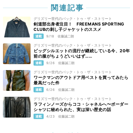
関連記事
グリズリー世代のバック・トゥ・ザ・ストリート
剣道部出身者注目！ FREEMANS SPORTING
CLUBの刺し子ジャケットのススメ
連載
9/18
佐藤誠二朗
グリズリー世代のバック・トゥ・ザ・ストリート
ビッグシルエットの流行が継続している今、20年
前の服がちょうどいいはず……
連載
9/26
佐藤誠二朗
グリズリー世代のバック・トゥ・ザ・ストリート
ワークマンのアウトドア用ベストを買ってみたら
最高だった件
連載
6/26
佐藤誠二朗
グリズリー世代のバック・トゥ・ザ・ストリート
ラフィンノーズからココ・シャネルへ〜ボーダー
シャツに秘められた、実は深い歴史の話
連載
4/23
佐藤誠二朗