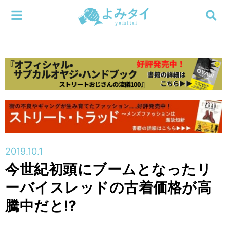
メニューを閉じる
よみタイ
ホーム
新着
検索する
連載
新刊
2019.10.1
特集
今世紀初頭にブームとなったリ
ーバイスレッドの古着価格が高
編集部
騰中だと⁉️