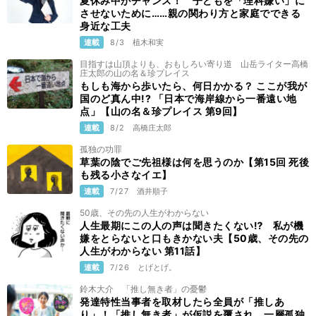
夏休み中がチャンス！ 子どもを「理科嫌い」に
させないために……親の関わり方と家庭でできる
身近な工夫
連載
8/3
植木和実
目指すは山頂よりも、おもしろい寄り道 山岳ライター高橋
庄太郎の山の名＆珍プレイス
もしも海から歩いたら、何日かかる？ ここが我が
国のど真ん中!? 「日本で海岸線から一番遠い地
点」【山の名＆珍プレイス 第9回】
連載
8/2
高橋庄太郎
孤独の功罪
草葉の陰でご先祖様は何を思うのか【第15回 死後
も残る小さなイエ】
連載
7/27
酒井順子
50歳、その先の人生がわからない
人生最期にこの人の声は聞きたくない⁉ 私が機
嫌をとらないと口もきかない夫【50歳、その先の
人生がわからない 第11話】
連載
7/26
とげとげ。
鈴木大介 「推し無き者」の憂鬱
発達特性当事者を取材したら全員が「推しあ
り」！「推し無き者」が仮説を覆され、一層孤独