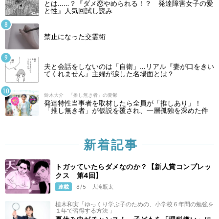
とは……？『ダメ恋やめられる！？ 発達障害女子の愛
と性』人気回試し読み
禁止になった交霊術
夫と会話をしないのは「自衛」…リアル『妻が口をきい
てくれません』主婦が涙した名場面とは？
鈴木大介 「推し無き者」の憂鬱
発達特性当事者を取材したら全員が「推しあり」！
「推し無き者」が仮説を覆され、一層孤独を深めた件
新着記事
トガッていたらダメなのか？【新人賞コンプレッ
クス 第4回】
連載
8/5
大滝瓶太
植木和実「ゆっくり学ぶ子のための、小学校６年間の勉強を
１年で習得する方法 」