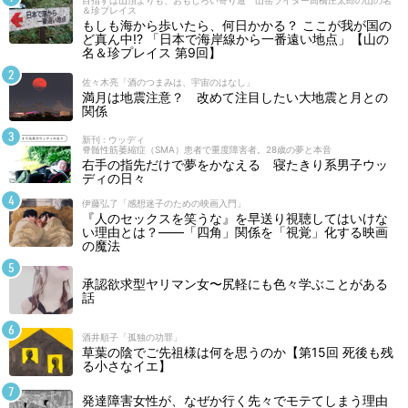
目指すは山頂よりも、おもしろい寄り道 山岳ライター高橋庄太郎の山の名
＆珍プレイス
もしも海から歩いたら、何日かかる？ ここが我が国の
ど真ん中!? 「日本で海岸線から一番遠い地点」【山の
名＆珍プレイス 第9回】
佐々木亮「酒のつまみは、宇宙のはなし」
満月は地震注意？ 改めて注目したい大地震と月との
関係
新刊 : ウッディ
脊髄性筋萎縮症（SMA）患者で重度障害者。28歳の夢と本音
右手の指先だけで夢をかなえる 寝たきり系男子ウッ
ディの日々
伊藤弘了「感想迷子のための映画入門」
『人のセックスを笑うな』を早送り視聴してはいけな
い理由とは？――「四角」関係を「視覚」化する映画
の魔法
承認欲求型ヤリマン女〜尻軽にも色々学ぶことがある
話
酒井順子「孤独の功罪」
草葉の陰でご先祖様は何を思うのか【第15回 死後も残
る小さなイエ】
発達障害女性が、なぜか行く先々でモテてしまう理由