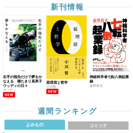
新刊情報
右手の指先だけで夢をか
神経科学者七転八倒起業
なえる 寝たきり系男子
録
屁理屈と哲学
ウッディの日々
金井良太
小川哲
ウッディ
NEW
NEW
週間ランキング
よみもの
コミック