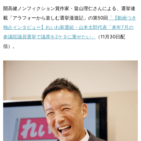
開高健ノンフィクション賞作家・畠山理仁さんによる、選挙連
載「アラフォーから楽しむ選挙漫遊記」の第50回
「【動画つき
独占インタビュー】れいわ新選組・山本太郎代表「来年7月の
参議院議員選挙で議席を2ケタに乗せたい」
（11月30日配
信）。