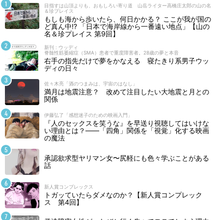
目指すは山頂よりも、おもしろい寄り道 山岳ライター高橋庄太郎の山の名
＆珍プレイス
もしも海から歩いたら、何日かかる？ ここが我が国の
ど真ん中!? 「日本で海岸線から一番遠い地点」【山の
名＆珍プレイス 第9回】
新刊 : ウッディ
脊髄性筋萎縮症（SMA）患者で重度障害者。28歳の夢と本音
右手の指先だけで夢をかなえる 寝たきり系男子ウッ
ディの日々
佐々木亮「酒のつまみは、宇宙のはなし」
満月は地震注意？ 改めて注目したい大地震と月との
関係
伊藤弘了「感想迷子のための映画入門」
『人のセックスを笑うな』を早送り視聴してはいけな
い理由とは？――「四角」関係を「視覚」化する映画
の魔法
承認欲求型ヤリマン女〜尻軽にも色々学ぶことがある
話
新人賞コンプレックス
トガッていたらダメなのか？【新人賞コンプレック
ス 第4回】