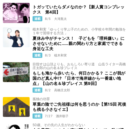
トガッていたらダメなのか？【新人賞コンプレッ
クス 第4回】
連載
8/5
大滝瓶太
植木和実「ゆっくり学ぶ子のための、小学校６年間の勉強を
１年で習得する方法 」
夏休み中がチャンス！ 子どもを「理科嫌い」に
させないために……親の関わり方と家庭でできる
身近な工夫
連載
8/3
植木和実
目指すは山頂よりも、おもしろい寄り道 山岳ライター高橋
庄太郎の山の名＆珍プレイス
もしも海から歩いたら、何日かかる？ ここが我が
国のど真ん中!? 「日本で海岸線から一番遠い地
点」【山の名＆珍プレイス 第9回】
連載
8/2
高橋庄太郎
孤独の功罪
草葉の陰でご先祖様は何を思うのか【第15回 死後
も残る小さなイエ】
連載
7/27
酒井順子
50歳、その先の人生がわからない