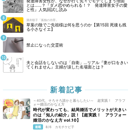
発達障害女性が、なぜか行く先々でモテてしまう理由
とは……？『ダメ恋やめられる！？ 発達障害女子の愛
と性』人気回試し読み
酒井順子「孤独の功罪」
草葉の陰でご先祖様は何を思うのか【第15回 死後も残
る小さなイエ】
禁止になった交霊術
夫と会話をしないのは「自衛」…リアル『妻が口をきい
てくれません』主婦が涙した名場面とは？
新着記事
～40代、そろそろ誰かと暮らしたい～ 超実践！ アラフ
ォー婚活のかなえ方
時代が変わっても、結局婚活でメリットが大きい
のは「知人の紹介」説！【超実践！ アラフォー
婚活のかなえ方 vol.10】
連載
8/6
カモチケビ子