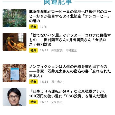
関連記事
麻薬生産地がコーヒー豆の産地へ⁉︎ 軽井沢のコー
ヒー好きが注目するタイ北部産「ナンコーヒー」
の魅力
特集
12/5
「捨てないパン屋」がアフター・コロナに目指す
もの――田村陽至さん×井出留美さん「食品ロ
ス」特別対談
特集
11/28
井出留美
田村陽至
ノンフィクションは人生の色彩を描き出すもの
――作家・石井光太さんの座右の書『忘れられた
日本人』
特集
11/28
石井光太
「仕事よりも運転が好き」な安東弘樹アナが、
100万円の使い道に「ESG投資」を選んだ理由
特集
11/27
安東弘樹