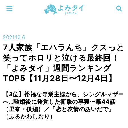
メニューを閉じる
よみタイ
ホーム
2021.12.6
新着
7人家族「エハラんち」クスっと
検索する
笑ってホロリと泣ける最終回！
連載
「よみタイ」週間ランキング
新刊
TOP5【11月28日〜12月4日】
特集
【3位】裕福な専業主婦から、シングルマザー
へ…離婚後に発覚した衝撃の事実〜第44話
編集部
（里奈・後編）／「恋と友情のあいだで」
（ふるかわしおり）