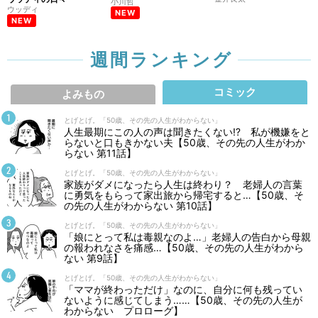
小川哲
ウッディ
NEW
NEW
週間ランキング
コミック
よみもの
とげとげ。「50歳、その先の人生がわからない」
人生最期にこの人の声は聞きたくない⁉ 私が機嫌をと
らないと口もきかない夫【50歳、その先の人生がわか
らない 第11話】
とげとげ。「50歳、その先の人生がわからない」
家族がダメになったら人生は終わり？ 老婦人の言葉
に勇気をもらって家出旅から帰宅すると…【50歳、そ
の先の人生がわからない 第10話】
とげとげ。「50歳、その先の人生がわからない」
「娘にとって私は毒親なのよ…」老婦人の告白から母親
の報われなさを痛感…【50歳、その先の人生がわから
ない 第9話】
とげとげ。「50歳、その先の人生がわからない」
「ママが終わっただけ」なのに、自分に何も残ってい
ないように感じてしまう……【50歳、その先の人生が
わからない プロローグ】