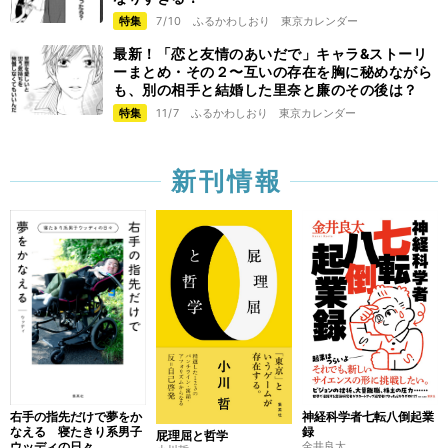
特集
7/10
ふるかわしおり
東京カレンダー
最新！「恋と友情のあいだで」キャラ&ストーリ
ーまとめ・その２〜互いの存在を胸に秘めながら
も、別の相手と結婚した里奈と廉のその後は？
特集
11/7
ふるかわしおり
東京カレンダー
新刊情報
右手の指先だけで夢をか
神経科学者七転八倒起業
なえる 寝たきり系男子
録
屁理屈と哲学
ウッディの日々
金井良太