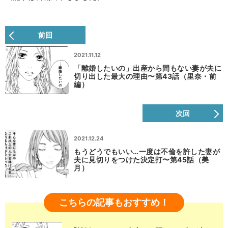
前回
2021.11.12
「離婚したいの」出産から間もない妻が夫に
切り出した最大の理由〜第43話（里奈・前
編）
次回
2021.12.24
もうどうでもいい…一度は不倫を許した妻が
夫に見切りをつけた決定打〜第45話（美
月）
こちらの記事もおすすめ！