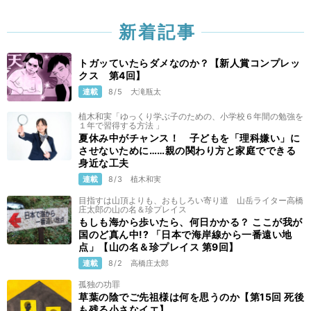
新着記事
トガッていたらダメなのか？【新人賞コンプレッ
クス 第4回】
連載
8/5
大滝瓶太
植木和実「ゆっくり学ぶ子のための、小学校６年間の勉強を
１年で習得する方法 」
夏休み中がチャンス！ 子どもを「理科嫌い」に
させないために……親の関わり方と家庭でできる
身近な工夫
連載
8/3
植木和実
目指すは山頂よりも、おもしろい寄り道 山岳ライター高橋
庄太郎の山の名＆珍プレイス
もしも海から歩いたら、何日かかる？ ここが我が
国のど真ん中!? 「日本で海岸線から一番遠い地
点」【山の名＆珍プレイス 第9回】
連載
8/2
高橋庄太郎
孤独の功罪
草葉の陰でご先祖様は何を思うのか【第15回 死後
も残る小さなイエ】