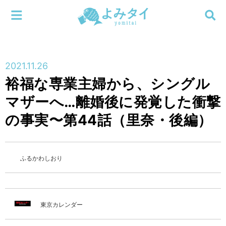
メニューを閉じる
よみタイ
ホーム
2021.11.26
新着
裕福な専業主婦から、シングル
検索する
マザーへ…離婚後に発覚した衝撃
連載
の事実〜第44話（里奈・後編）
新刊
特集
ふるかわしおり
編集部
東京カレンダー