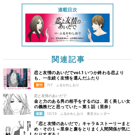
連載目次
関連記事
恋と友情のあいだでvol.1 いつか終わる恋より
も、一生続く友情を選んだふたり
新刊
7/7
ふるかわしおり
恋と友情のあいだで
金と力のある男の相手をするのは、若く美しい女
の義務だと思っていた～第１話（里奈）
連載
12/13
ふるかわしおり
東京カレンダー
「恋と友情のあいだで」キャラ＆ストーリーまと
め・その１～里奈と廉をとりまく人間関係が気に
なりすぎる！