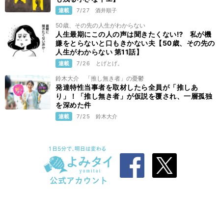
連載
7/27
酒井順子
50歳、その先の人生がわからない
人生最期にこの人の声は聞きたくない⁉ 私が機
嫌をとらないと口もきかない夫【50歳、その先の
人生がわからない 第11話】
連載
7/26
とげとげ。
鈴木大介 「推し無き者」の憂鬱
発達特性当事者を取材したら全員が「推しあ
り」！「推し無き者」が仮説を覆され、一層孤独
を深めた件
連載
7/25
鈴木大介