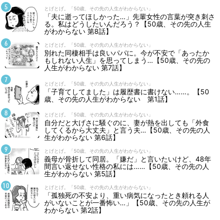
とげとげ。「50歳、その先の人生がわからない」
「夫に逝ってほしかった…」先輩女性の言葉が突き刺さ
る。私はどうしたいんだろう？【50歳、その先の人生
がわからない 第8話】
とげとげ。「50歳、その先の人生がわからない」
別れた同棲相手は良いパパに。今が不安で「あったか
もしれない人生」を思ってしまう…【50歳、その先の
人生がわからない 第7話】
とげとげ。「50歳、その先の人生がわからない」
「子育てしてました」は履歴書に書けない……。【50
歳、その先の人生がわからない 第1話】
とげとげ。「50歳、その先の人生がわからない」
自分だと大げさに騒ぐのに、妻が熱を出しても「外食
してくるから大丈夫」と言う夫…【50歳、その先の人
生がわからない 第6話】
とげとげ。「50歳、その先の人生がわからない」
義母が骨折して同居。「嫌だ」と言いたいけど、48年
間言い返せない性格の私には……【50歳、その先の人
生がわからない 第5話】
とげとげ。「50歳、その先の人生がわからない」
「孤独死の不安より、重い病気になったとき頼れる人
がいないことが一番怖い…」【50歳、その先の人生が
わからない 第2話】