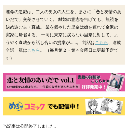
運命の悪戯は、二人の男女の人生を、まさに「恋と友情のあ
いだで」交差させていく。 離婚の意志を告げても、無視を
決め込む夫・直哉。 業を煮やした里奈は娘を連れて金沢の
実家に帰省する。 一向に東京に戻らない里奈に対して、よ
うやく直哉から話し合いの提案が……。 前話は
こちら
、連載
全話一覧は
こちら
。 （毎月第２・第４金曜日に更新予定で
す）
当記事は公開終了しました。