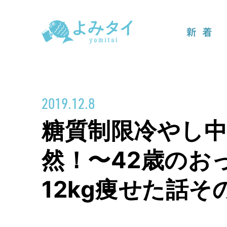
新着
2019.12.8
糖質制限冷やし
然！〜42歳のお
12kg痩せた話そ