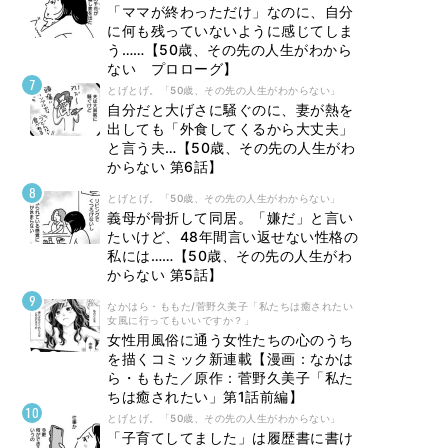
「ママが終わっただけ」なのに、自分
に何も残っていないように感じてしま
う……【50歳、その先の人生がわから
ない プロローグ】
とげとげ。「50歳、その先の人生がわからない」
自分だと大げさに騒ぐのに、妻が熱を
出しても「外食してくるから大丈夫」
と言う夫…【50歳、その先の人生がわ
からない 第6話】
とげとげ。「50歳、その先の人生がわからない」
義母が骨折して同居。「嫌だ」と言い
たいけど、48年間言い返せない性格の
私には……【50歳、その先の人生がわ
からない 第5話】
なかはら・ももた/菅野久美子「私たちは癒されたい
女風に行ってもいいですか？」
女性用風俗に通う女性たちの心のうち
を描くコミック新連載【漫画：なかは
ら・ももた／原作：菅野久美子「私た
ちは癒されたい」第1話前編】
とげとげ。「50歳、その先の人生がわからない」
「子育てしてました」は履歴書に書け