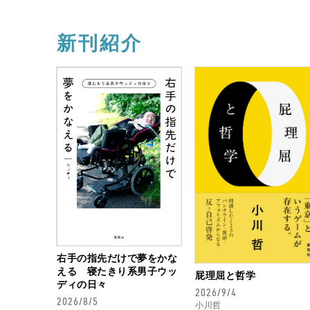
新刊紹介
右手の指先だけで夢をかな
える 寝たきり系男子ウッ
屁理屈と哲学
ディの日々
2026/9/4
2026/8/5
小川哲