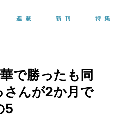
連載
新刊
特集
中華で勝ったも同
っさんが2か月で
の5