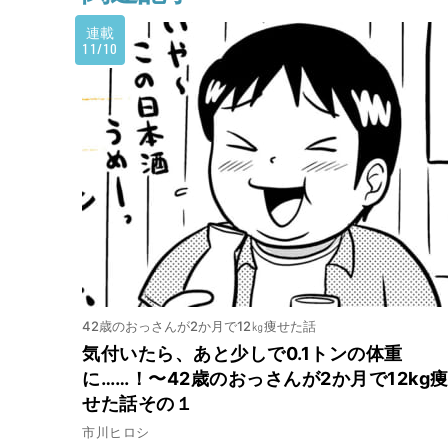
連載
11/10
42歳のおっさんが2か月で12㎏痩せた話
気付いたら、あと少しで0.1トンの体重
に……！〜42歳のおっさんが2か月で12kg
せた話その１
市川ヒロシ