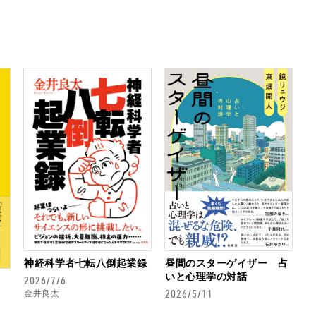
神経科学者七転八倒起業録
昼間のスターゲイザー 占
いと心理学の対話
2026/7/6
2026/5/11
金井良太