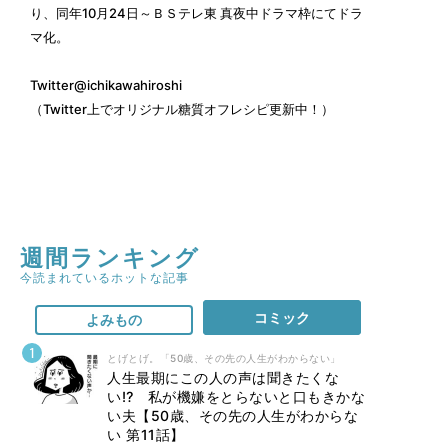
り、同年10月24日～ＢＳテレ東 真夜中ドラマ枠にてドラ
マ化。
Twitter
@ichikawahiroshi
（Twitter上でオリジナル糖質オフレシピ更新中！）
週間ランキング
今読まれているホットな記事
コミック
よみもの
とげとげ。「50歳、その先の人生がわからない」
人生最期にこの人の声は聞きたくな
い⁉ 私が機嫌をとらないと口もきかな
い夫【50歳、その先の人生がわからな
い 第11話】