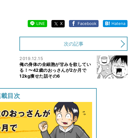
LINE
X
Facebook
Hatena
次の記事
2019.12.15
俺の身体の全細胞が甘みを欲してい
る！〜42歳のおっさんが2か月で
12kg痩せた話その6
連載目次