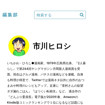
編集部
市川ヒロシ
いちかわ・ひろし●漫画家。1976年広島県出身。『2人暮
らし』で第244回ヤングマガジン月間新人漫画賞を受
賞。現在はグルメ漫画、パチスロ漫画などを連載。自身
も料理が得意で、Twitterでは漫画ネタ以外に自作のおつ
まみや料理のレシピもアップ。近著に『里村さんの欲望
ダダ漏れごはん』『はつくい転校生』など。 過去作の
『どんぶり委員長』電子版が2020年春、Amazonの
Kindle版コミックランキングで１位になるなど話題にな