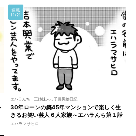
連載
11/21
エハラんち 三姉妹末っ子長男絵日記
ゃ
30年ローンの築45年マンションで楽しく生
きるお笑い芸人６人家族～エハラんち第１話
エハラマサヒロ