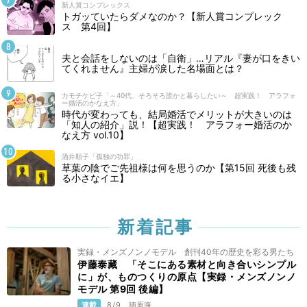
新人賞コンプレックス
トガッていたらダメなのか？【新人賞コンプレック
ス 第4回】
夫と会話をしないのは「自衛」…リアル『妻が口をきい
てくれません』主婦が涙した名場面とは？
カモチケビ子「～40代、そろそろ誰かと暮らしたい～ 超実践！ アラフォ
ー婚活のかなえ方」
時代が変わっても、結局婚活でメリットが大きいのは
「知人の紹介」説！【超実践！ アラフォー婚活のか
なえ方 vol.10】
酒井順子「孤独の功罪」
草葉の陰でご先祖様は何を思うのか【第15回 死後も残
る小さなイエ】
新着記事
実録・メンズノンノモデル 創刊40年の歴史を彩る男たち
伊藤泰藏 「そこにある素材と向き合いシンプル
に」が、ものつくりの原点【実録・メンズノンノ
モデル 第9回 後編】
連載
8/9
徳原海