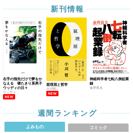
新刊情報
右手の指先だけで夢をか
神経科学者七転八倒起業
なえる 寝たきり系男子
録
屁理屈と哲学
ウッディの日々
金井良太
小川哲
ウッディ
NEW
NEW
週間ランキング
よみもの
コミック