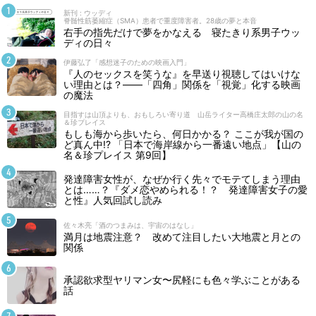
新刊 : ウッディ
脊髄性筋萎縮症（SMA）患者で重度障害者。28歳の夢と本音
右手の指先だけで夢をかなえる 寝たきり系男子ウッ
ディの日々
伊藤弘了「感想迷子のための映画入門」
『人のセックスを笑うな』を早送り視聴してはいけな
い理由とは？――「四角」関係を「視覚」化する映画
の魔法
目指すは山頂よりも、おもしろい寄り道 山岳ライター高橋庄太郎の山の名
＆珍プレイス
もしも海から歩いたら、何日かかる？ ここが我が国の
ど真ん中!? 「日本で海岸線から一番遠い地点」【山の
名＆珍プレイス 第9回】
発達障害女性が、なぜか行く先々でモテてしまう理由
とは……？『ダメ恋やめられる！？ 発達障害女子の愛
と性』人気回試し読み
佐々木亮「酒のつまみは、宇宙のはなし」
満月は地震注意？ 改めて注目したい大地震と月との
関係
承認欲求型ヤリマン女〜尻軽にも色々学ぶことがある
話