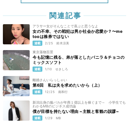
関連記事
アラサー女がそんなことで喜ぶと思うなよ
女の不幸、その戦犯は男か社会か恋愛か？〜me
tooは株券ではない
連載
2/25
鈴木涼美
東京落物百景
今も記憶に残る、弟が落としたバニラ＆チョコの
ミックスソフト
連載
1/10
せきしろ
離婚さんいらっしゃい
第6回 私は夫を求めたいから（上）
連載
12/25
南和行
新潟出身の服バカが年商１億以上を稼ぐまで～ 小学生でも
わかるMBのビジネス成功論
僕が目標を持たない理由 ~主観と客観の誤謬~
連載
1/29
MB