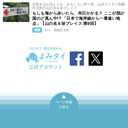
目指すは山頂よりも、おもしろい寄り道 山岳ライター高橋
庄太郎の山の名＆珍プレイス
もしも海から歩いたら、何日かかる？ ここが我が
国のど真ん中!? 「日本で海岸線から一番遠い地
点」【山の名＆珍プレイス 第9回】
連載
8/2
高橋庄太郎
ページ先頭に戻