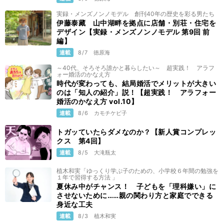
実録・メンズノンノモデル 創刊40年の歴史を彩る男たち
伊藤泰藏 山中湖畔を拠点に店舗・別荘・住宅を
デザイン【実録・メンズノンノモデル 第9回 前
編】
連載
8/7
徳原海
～40代、そろそろ誰かと暮らしたい～ 超実践！ アラフ
ォー婚活のかなえ方
時代が変わっても、結局婚活でメリットが大きい
のは「知人の紹介」説！【超実践！ アラフォー
婚活のかなえ方 vol.10】
連載
8/6
カモチケビ子
トガッていたらダメなのか？【新人賞コンプレッ
クス 第4回】
連載
8/5
大滝瓶太
植木和実「ゆっくり学ぶ子のための、小学校６年間の勉強を
１年で習得する方法 」
夏休み中がチャンス！ 子どもを「理科嫌い」に
させないために……親の関わり方と家庭でできる
身近な工夫
連載
8/3
植木和実