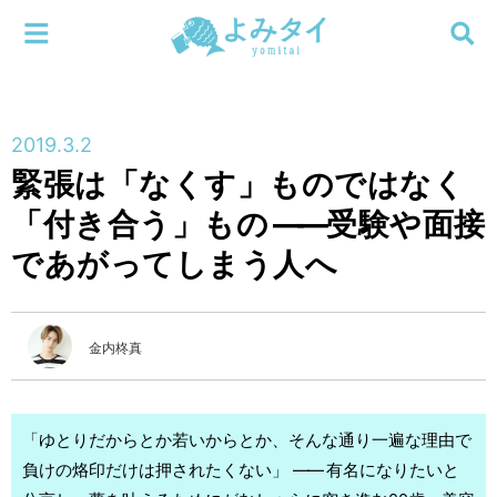
メニューを閉じる
よみタイ
ホーム
2019.3.2
新着
緊張は「なくす」ものではなく
検索する
「付き合う」もの
連載
――
受験や面接
であがってしまう人へ
新刊
特集
金内柊真
編集部
「ゆとりだからとか若いからとか、そんな通り一遍な理由で
負けの烙印だけは押されたくない」
――
有名になりたいと