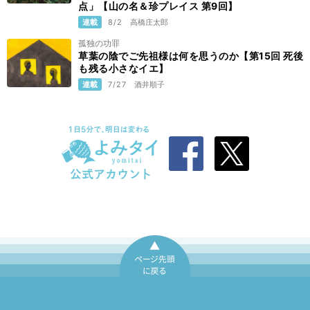
点」【山の名＆珍プレイス 第9回】
連載
8/2
高橋庄太郎
孤独の功罪
草葉の陰でご先祖様は何を思うのか【第15回 死後
も残る小さなイエ】
連載
7/27
酒井順子