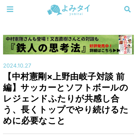
メニューを閉じる
よみタイ
ホーム
新着
検索する
連載
2024.10.27
【中村憲剛×上野由岐子対談 前
新刊
編】サッカーとソフトボールの
特集
レジェンドふたりが共感し合
う、長くトップでやり続けるた
編集部
めに必要なこと