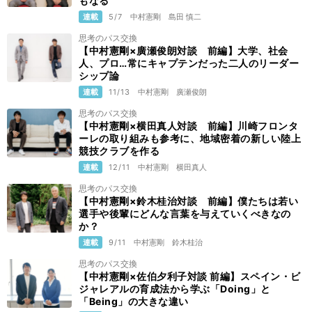
もなる
連載
5/7
中村憲剛
島田 慎二
思考のパス交換
【中村憲剛×廣瀬俊朗対談 前編】大学、社会
人、プロ…常にキャプテンだった二人のリーダー
シップ論
連載
11/13
中村憲剛
廣瀬俊朗
思考のパス交換
【中村憲剛×横田真人対談 前編】川崎フロンタ
ーレの取り組みも参考に、地域密着の新しい陸上
競技クラブを作る
連載
12/11
中村憲剛
横田真人
思考のパス交換
【中村憲剛×鈴木桂治対談 前編】僕たちは若い
選手や後輩にどんな言葉を与えていくべきなの
か？
連載
9/11
中村憲剛
鈴木桂治
思考のパス交換
【中村憲剛×佐伯夕利子対談 前編】スペイン・ビ
ジャレアルの育成法から学ぶ「Doing」と
「Being」の大きな違い