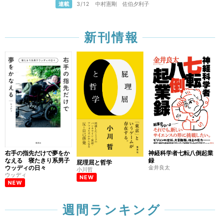
連載
3/12
中村憲剛
佐伯夕利子
新刊情報
右手の指先だけで夢をか
神経科学者七転八倒起業
なえる 寝たきり系男子
録
屁理屈と哲学
ウッディの日々
金井良太
小川哲
ウッディ
NEW
NEW
週間ランキング