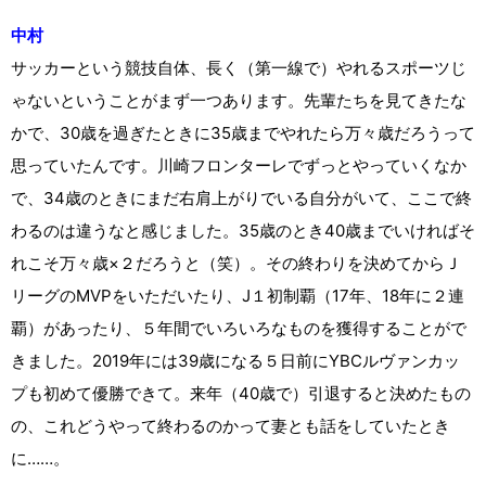
中村
サッカーという競技自体、長く（第一線で）やれるスポーツじ
ゃないということがまず一つあります。先輩たちを見てきたな
かで、30歳を過ぎたときに35歳までやれたら万々歳だろうって
思っていたんです。川崎フロンターレでずっとやっていくなか
で、34歳のときにまだ右肩上がりでいる自分がいて、ここで終
わるのは違うなと感じました。35歳のとき40歳までいければそ
れこそ万々歳×２だろうと（笑）。その終わりを決めてからＪ
リーグのMVPをいただいたり、J１初制覇（17年、18年に２連
覇）があったり、５年間でいろいろなものを獲得することがで
きました。2019年には39歳になる５日前にYBCルヴァンカッ
プも初めて優勝できて。来年（40歳で）引退すると決めたもの
の、これどうやって終わるのかって妻とも話をしていたとき
に……。