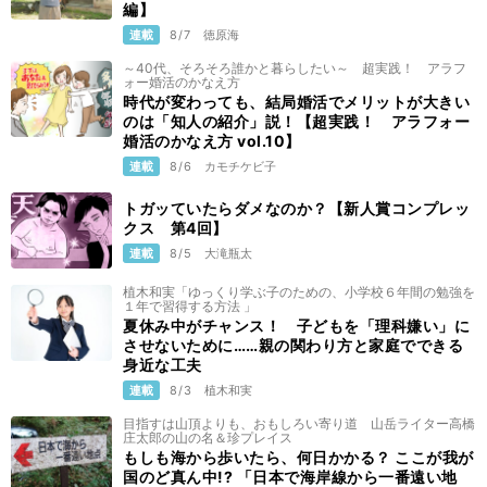
編】
連載
8/7
徳原海
～40代、そろそろ誰かと暮らしたい～ 超実践！ アラフ
ォー婚活のかなえ方
時代が変わっても、結局婚活でメリットが大きい
のは「知人の紹介」説！【超実践！ アラフォー
婚活のかなえ方 vol.10】
連載
8/6
カモチケビ子
トガッていたらダメなのか？【新人賞コンプレッ
クス 第4回】
連載
8/5
大滝瓶太
植木和実「ゆっくり学ぶ子のための、小学校６年間の勉強を
１年で習得する方法 」
夏休み中がチャンス！ 子どもを「理科嫌い」に
させないために……親の関わり方と家庭でできる
身近な工夫
連載
8/3
植木和実
目指すは山頂よりも、おもしろい寄り道 山岳ライター高橋
庄太郎の山の名＆珍プレイス
もしも海から歩いたら、何日かかる？ ここが我が
国のど真ん中!? 「日本で海岸線から一番遠い地