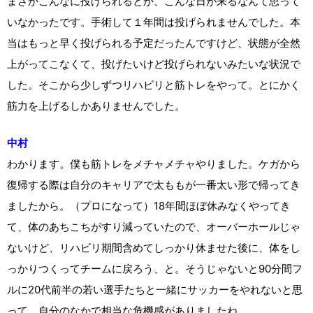
まさかこんなに投げられるとか、こんな日が来るなんて思って
いなかったです。手術して１年間は投げられませんでした。本
当はもっと早く投げられる予定だったんですけど、状態が全然
上がってこなくて、投げたいけど投げられないみたいな状況で
した。そこから少しずつリハビリと筋トレをやって。とにかく
筋力を上げるしかありませんでした。
中村
わかります。僕も筋トレをメチャメチャやりました。ケガから
復帰する際は自分のキャリアで太ももが一番太い形で帰ってき
ましたから。（プロになって）18年間ほぼ休みなくやってき
て、体のあちこちがすり減っていたので、オーバーホールじゃ
ないけど、リハビリ期間含めてしっかり休ませた後に、体をし
っかりつくってチームに戻ろう、と。そうじゃないと90分間フ
ルに20代前半の若い選手たちと一緒にサッカーをやれないと思
って。自分のなかで相当な危機感がありましたね。