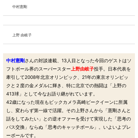
中村憲剛
上野 由岐子
中村憲剛
さんの対談連載、13人目となった今回のゲストはソ
フトボール界のスーパースター
上野由岐子
投手。日本代表を
牽引して2008年北京オリンピック、21年の東京オリンピッ
クと２度の金メダルに輝き、特に北京での熱闘は「上野の
413球」として今なお語り継がれています。
42歳になった現在もビックカメラ高崎ビークイーンに所属
し、変わらず第一線で活躍。その上野さんから「憲剛さんと
話をしてみたい」との逆オファーを受けて実現した「思考の
パス交換」ならぬ「思考のキャッチボール」。いよいよプレ
ーボールです。