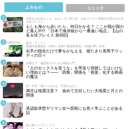
よみもの
コミック
目指すは山頂よりも、おもしろい寄り道 山岳ライター高橋庄太郎の山の名
＆珍プレイス
もしも海から歩いたら、何日かかる？ ここが我が国の
ど真ん中!? 「日本で海岸線から一番遠い地点」【山の
名＆珍プレイス 第9回】
新刊 : ウッディ
脊髄性筋萎縮症（SMA）患者で重度障害者。28歳の夢と本音
右手の指先だけで夢をかなえる 寝たきり系男子ウッ
ディの日々
伊藤弘了「感想迷子のための映画入門」
『人のセックスを笑うな』を早送り視聴してはいけな
い理由とは？――「四角」関係を「視覚」化する映画
の魔法
佐々木亮「酒のつまみは、宇宙のはなし」
満月は地震注意？ 改めて注目したい大地震と月との
関係
承認欲求型ヤリマン女〜尻軽にも色々学ぶことがある
話
新人賞コンプレックス