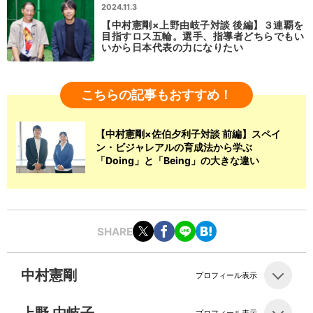
2024.11.3
【中村憲剛×上野由岐子対談 後編】３連覇を
目指すロス五輪。選手、指導者どちらでもい
いから日本代表の力になりたい
こちらの記事もおすすめ！
【中村憲剛×佐伯夕利子対談 前編】スペイ
ン・ビジャレアルの育成法から学ぶ
「Doing」と「Being」の大きな違い
SHARE
中村憲剛
プロフィール表示
プロフィール表示