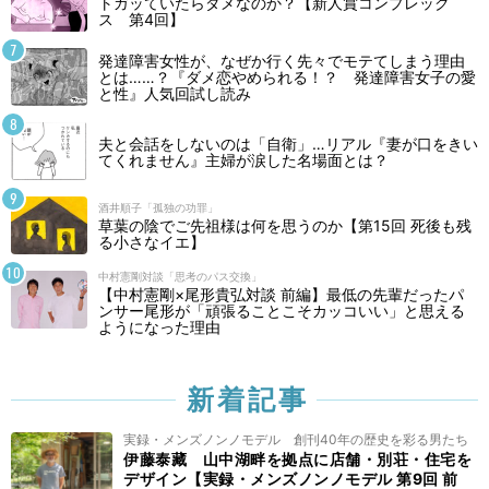
トガッていたらダメなのか？【新人賞コンプレック
ス 第4回】
発達障害女性が、なぜか行く先々でモテてしまう理由
とは……？『ダメ恋やめられる！？ 発達障害女子の愛
と性』人気回試し読み
夫と会話をしないのは「自衛」…リアル『妻が口をきい
てくれません』主婦が涙した名場面とは？
酒井順子「孤独の功罪」
草葉の陰でご先祖様は何を思うのか【第15回 死後も残
る小さなイエ】
中村憲剛対談「思考のパス交換」
【中村憲剛×尾形貴弘対談 前編】最低の先輩だったパ
ンサー尾形が「頑張ることこそカッコいい」と思える
ようになった理由
新着記事
実録・メンズノンノモデル 創刊40年の歴史を彩る男たち
伊藤泰藏 山中湖畔を拠点に店舗・別荘・住宅を
デザイン【実録・メンズノンノモデル 第9回 前