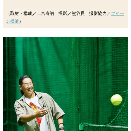
（取材・構成／二宮寿朗 撮影／熊谷貫 撮影協力／
グイー
ン横浜
）