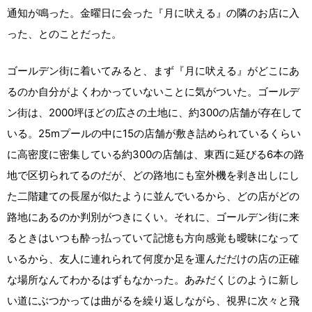
通知が鳴った。金曜日に会った『月に吠える』の隣のお店に入
った、とのことだった。
ゴールデン街に着いてみると、まず『月に吠える』がどこにあ
るのか自分がよくわかっていないことに気がついた。ゴールデ
ン街は、2000坪ほどの広さの土地に、約300の店舗が存在して
いる。25mプールの中に15の店舗が敷き詰められているくらい
に高密度に密集している約300の店舗は、東西に延びる6本の路
地で区切られてるのだが、どの路地にも室外機を剥き出しにし
た二階建ての長屋が似たように並んでいるから、どの店がどの
路地にあるのか判別がつきにくい。それに、ゴールデン街に来
るときはいつも酔っ払っていて記憶も方向感覚も曖昧になって
いるから、友人に連れられて何度か足を運んだだけの店の正確
な場所なんてわかるはずもなかった。あみだくじのように新し
い道にぶつかっては曲がるを繰り返しながら、視界に次々と飛