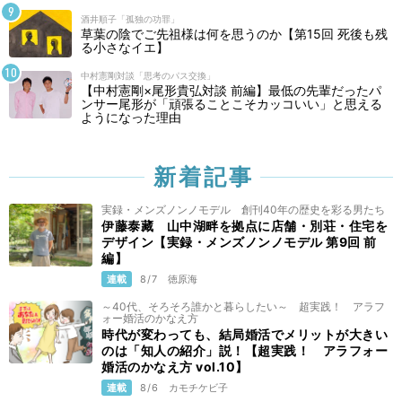
酒井順子「孤独の功罪」
草葉の陰でご先祖様は何を思うのか【第15回 死後も残
る小さなイエ】
中村憲剛対談「思考のパス交換」
【中村憲剛×尾形貴弘対談 前編】最低の先輩だったパ
ンサー尾形が「頑張ることこそカッコいい」と思える
ようになった理由
新着記事
実録・メンズノンノモデル 創刊40年の歴史を彩る男たち
伊藤泰藏 山中湖畔を拠点に店舗・別荘・住宅を
デザイン【実録・メンズノンノモデル 第9回 前
編】
連載
8/7
徳原海
～40代、そろそろ誰かと暮らしたい～ 超実践！ アラフ
ォー婚活のかなえ方
時代が変わっても、結局婚活でメリットが大きい
のは「知人の紹介」説！【超実践！ アラフォー
婚活のかなえ方 vol.10】
連載
8/6
カモチケビ子