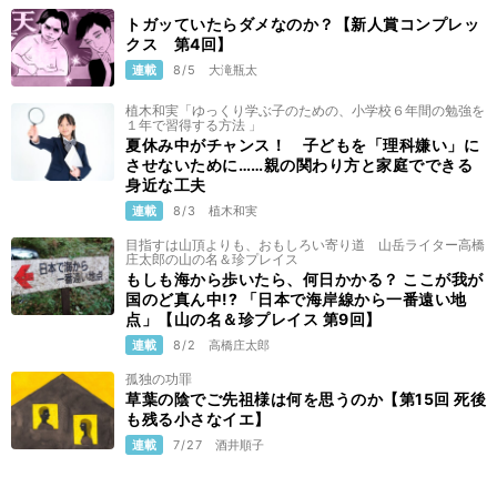
トガッていたらダメなのか？【新人賞コンプレッ
クス 第4回】
連載
8/5
大滝瓶太
植木和実「ゆっくり学ぶ子のための、小学校６年間の勉強を
１年で習得する方法 」
夏休み中がチャンス！ 子どもを「理科嫌い」に
させないために……親の関わり方と家庭でできる
身近な工夫
連載
8/3
植木和実
目指すは山頂よりも、おもしろい寄り道 山岳ライター高橋
庄太郎の山の名＆珍プレイス
もしも海から歩いたら、何日かかる？ ここが我が
国のど真ん中!? 「日本で海岸線から一番遠い地
点」【山の名＆珍プレイス 第9回】
連載
8/2
高橋庄太郎
孤独の功罪
草葉の陰でご先祖様は何を思うのか【第15回 死後
も残る小さなイエ】
連載
7/27
酒井順子