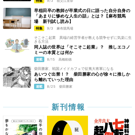
特集
9/3
祖父江里奈
早稲田卒の教師が卒業式の日に語った自分自身の
「あまりに惨めな人生の話」とは？【麻布競馬
場 新刊試し読み】
特集
9/3
麻布競馬場
そこそこ起業 異端の経営学者が教える競争せずに気楽に生
きる方法
同人誌の世界は「そこそこ起業」？ 推しエコノ
ミーの本質とは何か
連載
8/15
高橋勅徳
柴田勝家、戦国メイドカフェで征夷大将軍になる
あいつぐ出禁！？ 柴田勝家の心が徐々に推しか
ら離れていった理由
連載
8/25
柴田勝家
新刊情報