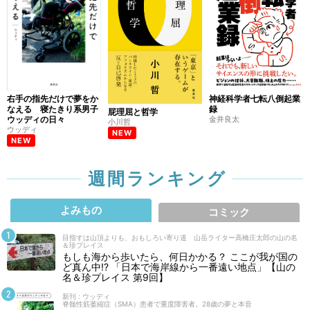
右手の指先だけで夢をか
神経科学者七転八倒起業
なえる 寝たきり系男子
録
屁理屈と哲学
ウッディの日々
金井良太
小川哲
ウッディ
NEW
NEW
週間ランキング
よみもの
コミック
目指すは山頂よりも、おもしろい寄り道 山岳ライター高橋庄太郎の山の名
＆珍プレイス
もしも海から歩いたら、何日かかる？ ここが我が国の
ど真ん中!? 「日本で海岸線から一番遠い地点」【山の
名＆珍プレイス 第9回】
新刊 : ウッディ
脊髄性筋萎縮症（SMA）患者で重度障害者。28歳の夢と本音