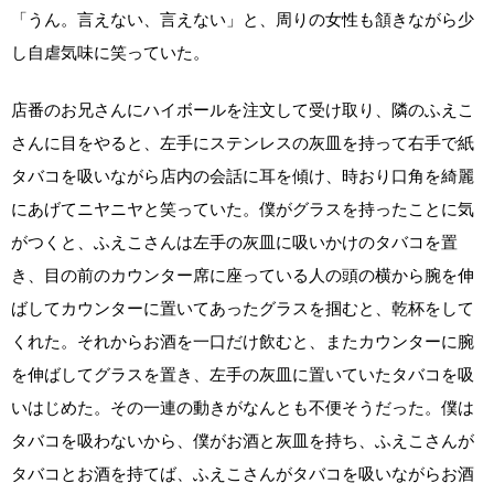
「うん。言えない、言えない」と、周りの女性も頷きながら少
し自虐気味に笑っていた。
店番のお兄さんにハイボールを注文して受け取り、隣のふえこ
さんに目をやると、左手にステンレスの灰皿を持って右手で紙
タバコを吸いながら店内の会話に耳を傾け、時おり口角を綺麗
にあげてニヤニヤと笑っていた。僕がグラスを持ったことに気
がつくと、ふえこさんは左手の灰皿に吸いかけのタバコを置
き、目の前のカウンター席に座っている人の頭の横から腕を伸
ばしてカウンターに置いてあったグラスを掴むと、乾杯をして
くれた。それからお酒を一口だけ飲むと、またカウンターに腕
を伸ばしてグラスを置き、左手の灰皿に置いていたタバコを吸
いはじめた。その一連の動きがなんとも不便そうだった。僕は
タバコを吸わないから、僕がお酒と灰皿を持ち、ふえこさんが
タバコとお酒を持てば、ふえこさんがタバコを吸いながらお酒