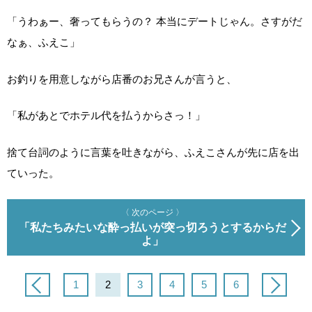
「うわぁー、奢ってもらうの？ 本当にデートじゃん。さすがだ
なぁ、ふえこ」
お釣りを用意しながら店番のお兄さんが言うと、
「私があとでホテル代を払うからさっ！」
捨て台詞のように言葉を吐きながら、ふえこさんが先に店を出
ていった。
〈 次のページ 〉
「私たちみたいな酔っ払いが突っ切ろうとするからだ
よ」
1
2
3
4
5
6