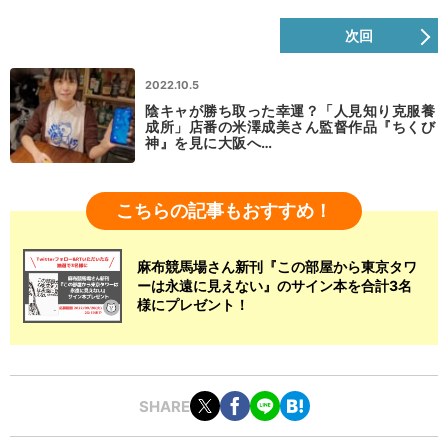
次回
2022.10.5
陰キャが勝ち取った幸運？「人見知り克服養
成所」店番の米澤成美さん監督作品『ちくび
神』を見に大阪へ…
こちらの記事もおすすめ！
麻布競馬場さん新刊『この部屋から東京タワ
ーは永遠に見えない』のサイン本を合計3名
様にプレゼント！
SHARE