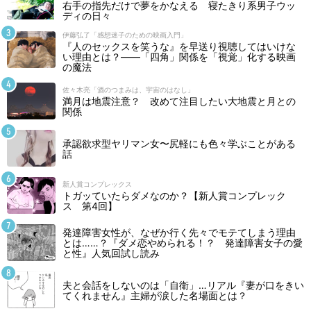
右手の指先だけで夢をかなえる 寝たきり系男子ウッ
ディの日々
伊藤弘了「感想迷子のための映画入門」
『人のセックスを笑うな』を早送り視聴してはいけな
い理由とは？――「四角」関係を「視覚」化する映画
の魔法
佐々木亮「酒のつまみは、宇宙のはなし」
満月は地震注意？ 改めて注目したい大地震と月との
関係
承認欲求型ヤリマン女〜尻軽にも色々学ぶことがある
話
新人賞コンプレックス
トガッていたらダメなのか？【新人賞コンプレック
ス 第4回】
発達障害女性が、なぜか行く先々でモテてしまう理由
とは……？『ダメ恋やめられる！？ 発達障害女子の愛
と性』人気回試し読み
夫と会話をしないのは「自衛」…リアル『妻が口をきい
てくれません』主婦が涙した名場面とは？