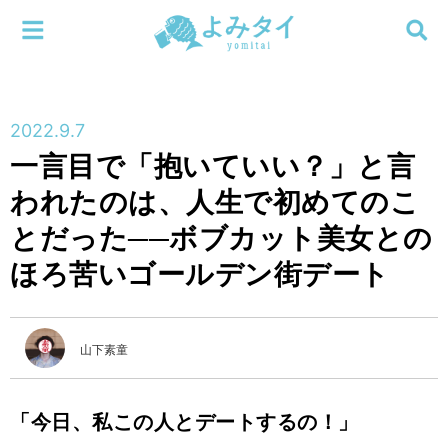
メニューを閉じる
よみタイ
ホーム
2022.9.7
新着
一言目で「抱いていい？」と言
検索する
われたのは、人生で初めてのこ
連載
とだった──ボブカット美女との
新刊
ほろ苦いゴールデン街デート
特集
山下素童
編集部
「今日、私この人とデートするの！」