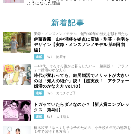
ようになった理由
新着記事
実録・メンズノンノモデル 創刊40年の歴史を彩る男たち
伊藤泰藏 山中湖畔を拠点に店舗・別荘・住宅を
デザイン【実録・メンズノンノモデル 第9回 前
編】
連載
8/7
徳原海
～40代、そろそろ誰かと暮らしたい～ 超実践！ アラフ
ォー婚活のかなえ方
時代が変わっても、結局婚活でメリットが大きい
のは「知人の紹介」説！【超実践！ アラフォー
婚活のかなえ方 vol.10】
連載
8/6
カモチケビ子
トガッていたらダメなのか？【新人賞コンプレッ
クス 第4回】
連載
8/5
大滝瓶太
植木和実「ゆっくり学ぶ子のための、小学校６年間の勉強を
１年で習得する方法 」