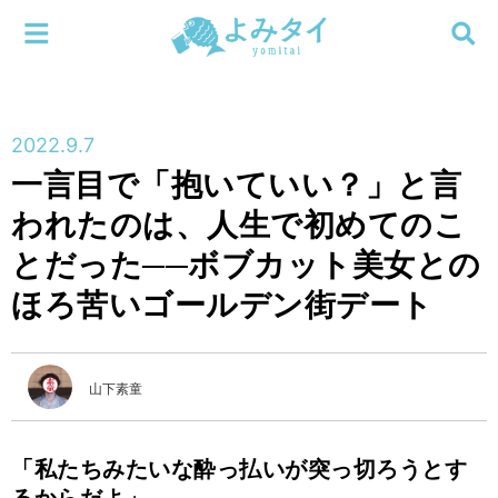
メニューを閉じる
よみタイ
ホーム
2022.9.7
新着
一言目で「抱いていい？」と言
検索する
われたのは、人生で初めてのこ
連載
とだった──ボブカット美女との
新刊
ほろ苦いゴールデン街デート
特集
山下素童
編集部
「私たちみたいな酔っ払いが突っ切ろうとす