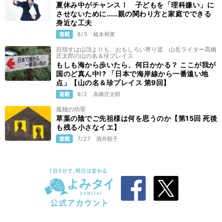
夏休み中がチャンス！ 子どもを「理科嫌い」に
させないために……親の関わり方と家庭でできる
身近な工夫
連載
8/3
植木和実
目指すは山頂よりも、おもしろい寄り道 山岳ライター高橋
庄太郎の山の名＆珍プレイス
もしも海から歩いたら、何日かかる？ ここが我が
国のど真ん中!? 「日本で海岸線から一番遠い地
点」【山の名＆珍プレイス 第9回】
連載
8/2
高橋庄太郎
孤独の功罪
草葉の陰でご先祖様は何を思うのか【第15回 死後
も残る小さなイエ】
連載
7/27
酒井順子