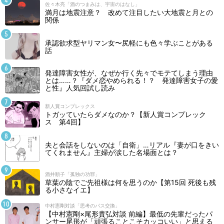
佐々木亮「酒のつまみは、宇宙のはなし」
満月は地震注意？ 改めて注目したい大地震と月との
関係
承認欲求型ヤリマン女〜尻軽にも色々学ぶことがある
話
発達障害女性が、なぜか行く先々でモテてしまう理由
とは……？『ダメ恋やめられる！？ 発達障害女子の愛
と性』人気回試し読み
新人賞コンプレックス
トガッていたらダメなのか？【新人賞コンプレック
ス 第4回】
夫と会話をしないのは「自衛」…リアル『妻が口をきい
てくれません』主婦が涙した名場面とは？
酒井順子「孤独の功罪」
草葉の陰でご先祖様は何を思うのか【第15回 死後も残
る小さなイエ】
中村憲剛対談「思考のパス交換」
【中村憲剛×尾形貴弘対談 前編】最低の先輩だったパ
ンサー尾形が「頑張ることこそカッコいい」と思える