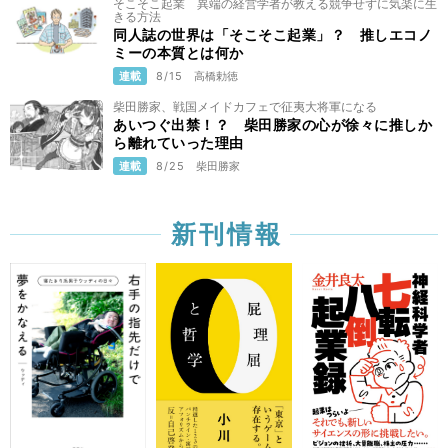
そこそこ起業 異端の経営学者が教える競争せずに気楽に生
きる方法
同人誌の世界は「そこそこ起業」？ 推しエコノ
ミーの本質とは何か
連載
8/15
高橋勅徳
柴田勝家、戦国メイドカフェで征夷大将軍になる
あいつぐ出禁！？ 柴田勝家の心が徐々に推しか
ら離れていった理由
連載
8/25
柴田勝家
新刊情報