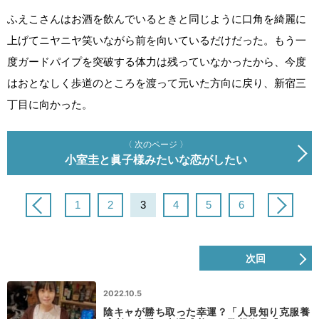
ふえこさんはお酒を飲んでいるときと同じように口角を綺麗に
上げてニヤニヤ笑いながら前を向いているだけだった。もう一
度ガードパイプを突破する体力は残っていなかったから、今度
はおとなしく歩道のところを渡って元いた方向に戻り、新宿三
丁目に向かった。
〈 次のページ 〉
小室圭と眞子様みたいな恋がしたい
1
2
3
4
5
6
次回
2022.10.5
陰キャが勝ち取った幸運？「人見知り克服養