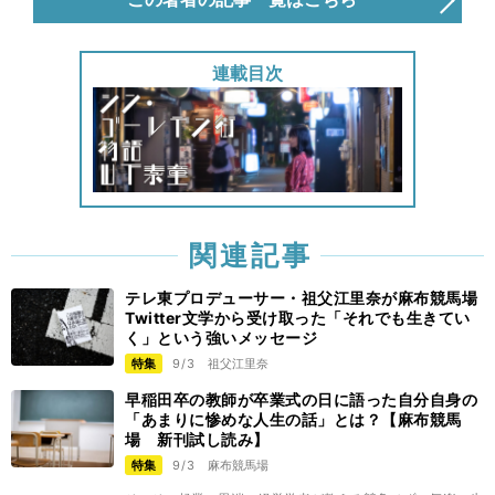
連載目次
関連記事
テレ東プロデューサー・祖父江里奈が麻布競馬場
Twitter文学から受け取った「それでも生きてい
く」という強いメッセージ
特集
9/3
祖父江里奈
早稲田卒の教師が卒業式の日に語った自分自身の
「あまりに惨めな人生の話」とは？【麻布競馬
場 新刊試し読み】
特集
9/3
麻布競馬場