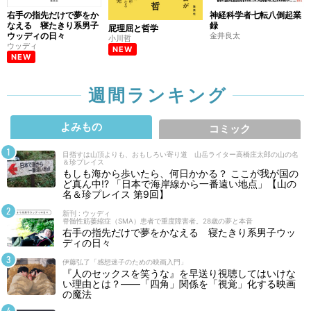
右手の指先だけで夢をか
神経科学者七転八倒起業
なえる 寝たきり系男子
録
屁理屈と哲学
ウッディの日々
金井良太
小川哲
ウッディ
NEW
NEW
週間ランキング
よみもの
コミック
目指すは山頂よりも、おもしろい寄り道 山岳ライター高橋庄太郎の山の名
＆珍プレイス
もしも海から歩いたら、何日かかる？ ここが我が国の
ど真ん中!? 「日本で海岸線から一番遠い地点」【山の
名＆珍プレイス 第9回】
新刊 : ウッディ
脊髄性筋萎縮症（SMA）患者で重度障害者。28歳の夢と本音
右手の指先だけで夢をかなえる 寝たきり系男子ウッ
ディの日々
伊藤弘了「感想迷子のための映画入門」
『人のセックスを笑うな』を早送り視聴してはいけな
い理由とは？――「四角」関係を「視覚」化する映画
の魔法