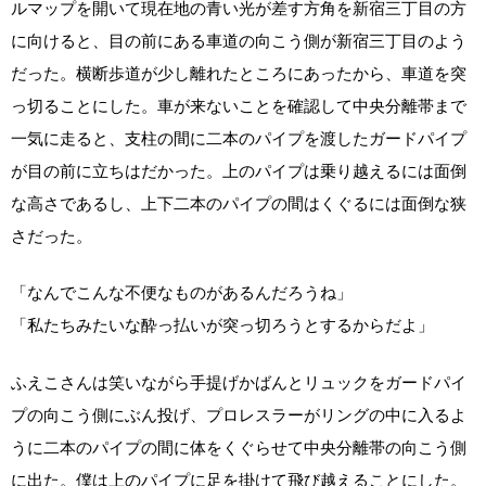
ルマップを開いて現在地の青い光が差す方角を新宿三丁目の方
に向けると、目の前にある車道の向こう側が新宿三丁目のよう
だった。横断歩道が少し離れたところにあったから、車道を突
っ切ることにした。車が来ないことを確認して中央分離帯まで
一気に走ると、支柱の間に二本のパイプを渡したガードパイプ
が目の前に立ちはだかった。上のパイプは乗り越えるには面倒
な高さであるし、上下二本のパイプの間はくぐるには面倒な狭
さだった。
「なんでこんな不便なものがあるんだろうね」
「私たちみたいな酔っ払いが突っ切ろうとするからだよ」
ふえこさんは笑いながら手提げかばんとリュックをガードパイ
プの向こう側にぶん投げ、プロレスラーがリングの中に入るよ
うに二本のパイプの間に体をくぐらせて中央分離帯の向こう側
に出た。僕は上のパイプに足を掛けて飛び越えることにした。