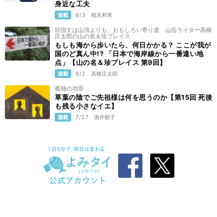
身近な工夫
連載
8/3
植木和実
目指すは山頂よりも、おもしろい寄り道 山岳ライター高橋
庄太郎の山の名＆珍プレイス
もしも海から歩いたら、何日かかる？ ここが我が
国のど真ん中!? 「日本で海岸線から一番遠い地
点」【山の名＆珍プレイス 第9回】
連載
8/2
高橋庄太郎
孤独の功罪
草葉の陰でご先祖様は何を思うのか【第15回 死後
も残る小さなイエ】
連載
7/27
酒井順子