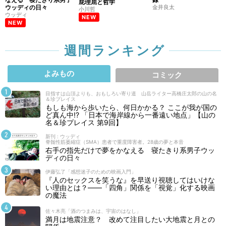
屁理屈と哲学
ウッディの日々
金井良太
小川哲
ウッディ
NEW
NEW
週間ランキング
よみもの
コミック
目指すは山頂よりも、おもしろい寄り道 山岳ライター高橋庄太郎の山の名
＆珍プレイス
もしも海から歩いたら、何日かかる？ ここが我が国の
ど真ん中!? 「日本で海岸線から一番遠い地点」【山の
名＆珍プレイス 第9回】
新刊 : ウッディ
脊髄性筋萎縮症（SMA）患者で重度障害者。28歳の夢と本音
右手の指先だけで夢をかなえる 寝たきり系男子ウッ
ディの日々
伊藤弘了「感想迷子のための映画入門」
『人のセックスを笑うな』を早送り視聴してはいけな
い理由とは？――「四角」関係を「視覚」化する映画
の魔法
佐々木亮「酒のつまみは、宇宙のはなし」
満月は地震注意？ 改めて注目したい大地震と月との