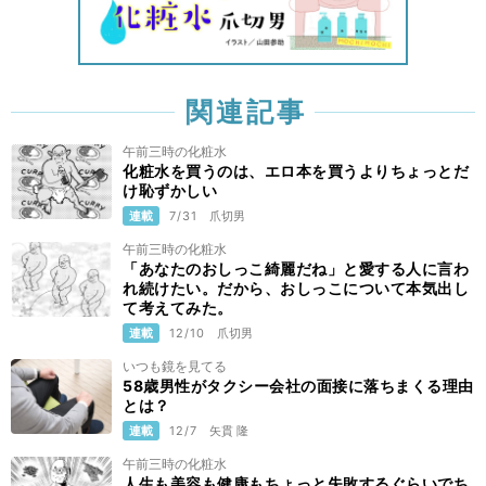
関連記事
午前三時の化粧水
化粧水を買うのは、エロ本を買うよりちょっとだ
け恥ずかしい
連載
7/31
爪切男
午前三時の化粧水
「あなたのおしっこ綺麗だね」と愛する人に言わ
れ続けたい。だから、おしっこについて本気出し
て考えてみた。
連載
12/10
爪切男
いつも鏡を見てる
58歳男性がタクシー会社の面接に落ちまくる理由
とは？
連載
12/7
矢貫 隆
午前三時の化粧水
人生も美容も健康もちょっと失敗するぐらいでち