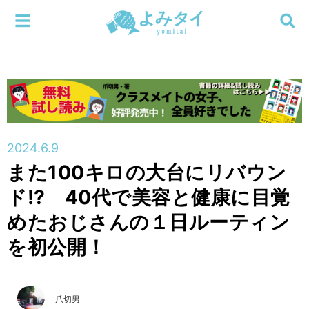
メニューを閉じる
よみタイ
ホーム
新着
検索する
連載
2024.6.9
また100キロの大台にリバウン
新刊
ド⁉ 40代で美容と健康に目覚
特集
めたおじさんの１日ルーティン
を初公開！
編集部
爪切男