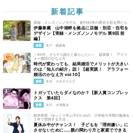
新着記事
実録・メンズノンノモデル 創刊40年の歴史を彩る男たち
伊藤泰藏 山中湖畔を拠点に店舗・別荘・住宅を
デザイン【実録・メンズノンノモデル 第9回 前
編】
連載
8/7
徳原海
～40代、そろそろ誰かと暮らしたい～ 超実践！ アラフ
ォー婚活のかなえ方
時代が変わっても、結局婚活でメリットが大きい
のは「知人の紹介」説！【超実践！ アラフォー
婚活のかなえ方 vol.10】
連載
8/6
カモチケビ子
トガッていたらダメなのか？【新人賞コンプレッ
クス 第4回】
連載
8/5
大滝瓶太
植木和実「ゆっくり学ぶ子のための、小学校６年間の勉強を
１年で習得する方法 」
夏休み中がチャンス！ 子どもを「理科嫌い」に
させないために……親の関わり方と家庭でできる