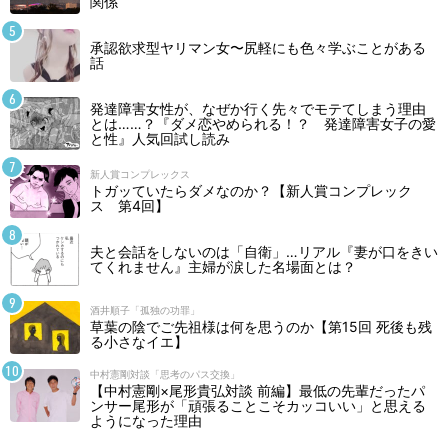
関係
承認欲求型ヤリマン女〜尻軽にも色々学ぶことがある
話
発達障害女性が、なぜか行く先々でモテてしまう理由
とは……？『ダメ恋やめられる！？ 発達障害女子の愛
と性』人気回試し読み
新人賞コンプレックス
トガッていたらダメなのか？【新人賞コンプレック
ス 第4回】
夫と会話をしないのは「自衛」…リアル『妻が口をきい
てくれません』主婦が涙した名場面とは？
酒井順子「孤独の功罪」
草葉の陰でご先祖様は何を思うのか【第15回 死後も残
る小さなイエ】
中村憲剛対談「思考のパス交換」
【中村憲剛×尾形貴弘対談 前編】最低の先輩だったパ
ンサー尾形が「頑張ることこそカッコいい」と思える
ようになった理由