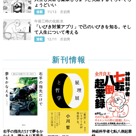
ょうどいい
連載
11/13
爪切男
午前三時の化粧水
「いびき対策アプリ」で己のいびきを知る。そし
て人生について考える
連載
12/11
爪切男
新刊情報
右手の指先だけで夢をか
神経科学者七転八倒起業
なえる 寝たきり系男子
録