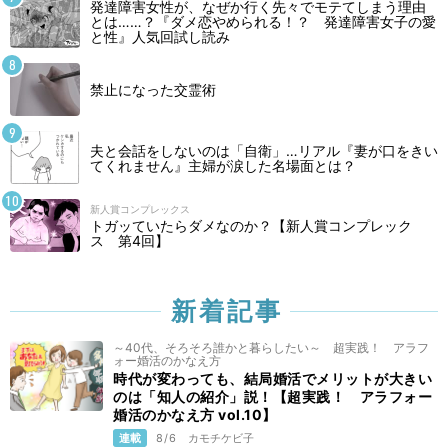
発達障害女性が、なぜか行く先々でモテてしまう理由
とは……？『ダメ恋やめられる！？ 発達障害女子の愛
と性』人気回試し読み
禁止になった交霊術
夫と会話をしないのは「自衛」…リアル『妻が口をきい
てくれません』主婦が涙した名場面とは？
新人賞コンプレックス
トガッていたらダメなのか？【新人賞コンプレック
ス 第4回】
新着記事
～40代、そろそろ誰かと暮らしたい～ 超実践！ アラフ
ォー婚活のかなえ方
時代が変わっても、結局婚活でメリットが大きい
のは「知人の紹介」説！【超実践！ アラフォー
婚活のかなえ方 vol.10】
連載
8/6
カモチケビ子