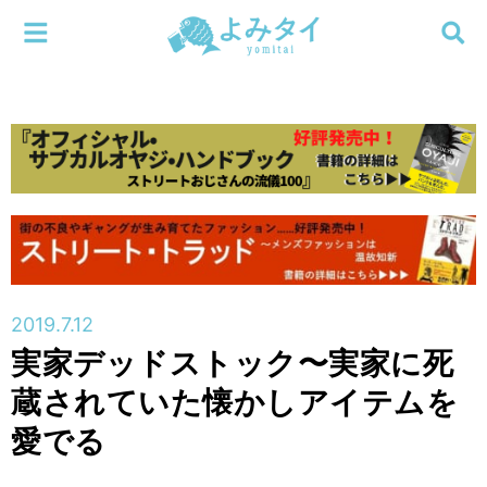
メニューを閉じる
よみタイ
ホーム
新着
検索する
連載
新刊
2019.7.12
特集
実家デッドストック〜実家に死
蔵されていた懐かしアイテムを
編集部
愛でる