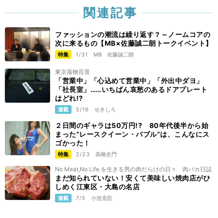
関連記事
ファッションの潮流は繰り返す？～ノームコアの
次に来るもの【MB×佐藤誠二朗トークイベント】
特集
1/31
MB
佐藤誠二朗
東京落物百景
「営業中」「心込めて営業中」「外出中ダヨ」
「社長室」……いちばん哀愁のあるドアプレート
はどれ!?
連載
5/16
せきしろ
２日間のギャラは50万円!? 80年代後半から始
まった”レースクイーン・バブル”は、こんなにス
ゴかった！
特集
2/23
高橋史門
No Meat,No Life.を生きる男の肉だらけの日々 肉バカ日誌
まだ知られていない！安くて美味しい焼肉店がひ
しめく江東区・大島の名店
連載
7/5
小池克臣