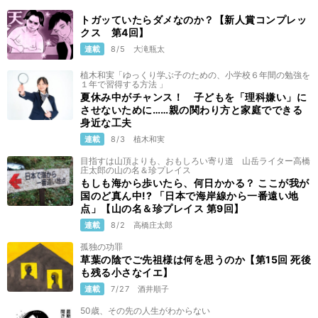
トガッていたらダメなのか？【新人賞コンプレッ
クス 第4回】
連載
8/5
大滝瓶太
植木和実「ゆっくり学ぶ子のための、小学校６年間の勉強を
１年で習得する方法 」
夏休み中がチャンス！ 子どもを「理科嫌い」に
させないために……親の関わり方と家庭でできる
身近な工夫
連載
8/3
植木和実
目指すは山頂よりも、おもしろい寄り道 山岳ライター高橋
庄太郎の山の名＆珍プレイス
もしも海から歩いたら、何日かかる？ ここが我が
国のど真ん中!? 「日本で海岸線から一番遠い地
点」【山の名＆珍プレイス 第9回】
連載
8/2
高橋庄太郎
孤独の功罪
草葉の陰でご先祖様は何を思うのか【第15回 死後
も残る小さなイエ】
連載
7/27
酒井順子
50歳、その先の人生がわからない