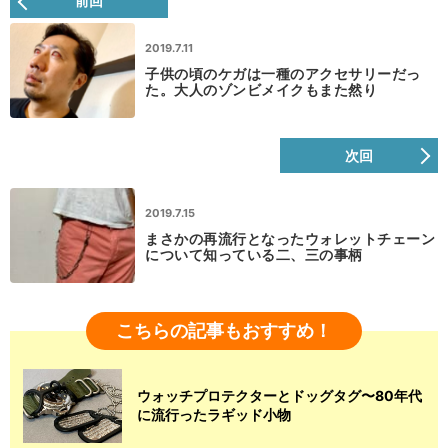
前回
2019.7.11
子供の頃のケガは一種のアクセサリーだっ
た。大人のゾンビメイクもまた然り
次回
2019.7.15
まさかの再流行となったウォレットチェーン
について知っている二、三の事柄
こちらの記事もおすすめ！
ウォッチプロテクターとドッグタグ〜80年代
に流行ったラギッド小物