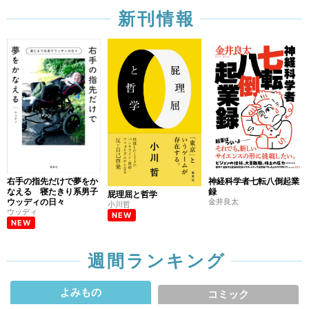
新刊情報
右手の指先だけで夢をか
神経科学者七転八倒起業
なえる 寝たきり系男子
録
屁理屈と哲学
ウッディの日々
金井良太
小川哲
ウッディ
NEW
NEW
週間ランキング
よみもの
コミック