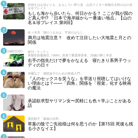
目指すは山頂よりも、おもしろい寄り道 山岳ライター高橋庄太郎の山の名
＆珍プレイス
もしも海から歩いたら、何日かかる？ ここが我が国の
ど真ん中!? 「日本で海岸線から一番遠い地点」【山の
名＆珍プレイス 第9回】
佐々木亮「酒のつまみは、宇宙のはなし」
満月は地震注意？ 改めて注目したい大地震と月との
関係
新刊 : ウッディ
脊髄性筋萎縮症（SMA）患者で重度障害者。28歳の夢と本音
右手の指先だけで夢をかなえる 寝たきり系男子ウッ
ディの日々
伊藤弘了「感想迷子のための映画入門」
『人のセックスを笑うな』を早送り視聴してはいけな
い理由とは？――「四角」関係を「視覚」化する映画
の魔法
承認欲求型ヤリマン女〜尻軽にも色々学ぶことがある
話
酒井順子「孤独の功罪」
草葉の陰でご先祖様は何を思うのか【第15回 死後も残
る小さなイエ】