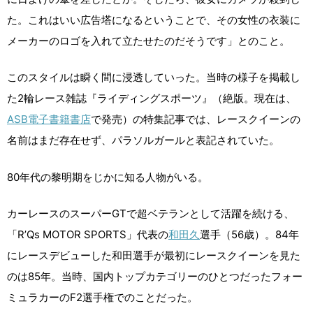
た。これはいい広告塔になるということで、その女性の衣装に
メーカーのロゴを入れて立たせたのだそうです」とのこと。
このスタイルは瞬く間に浸透していった。当時の様子を掲載し
た2輪レース雑誌『ライディングスポーツ』（絶版。現在は、
ASB電子書籍書店
で発売）の特集記事では、レースクイーンの
名前はまだ存在せず、パラソルガールと表記されていた。
80年代の黎明期をじかに知る人物がいる。
カーレースのスーパーGTで超ベテランとして活躍を続ける、
「R’Qs MOTOR SPORTS」代表の
和田久
選手（56歳）。84年
にレースデビューした和田選手が最初にレースクイーンを見た
のは85年。当時、国内トップカテゴリーのひとつだったフォー
ミュラカーのF2選手権でのことだった。