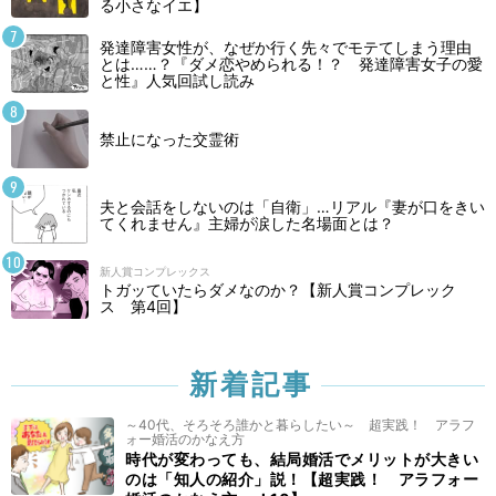
る小さなイエ】
発達障害女性が、なぜか行く先々でモテてしまう理由
とは……？『ダメ恋やめられる！？ 発達障害女子の愛
と性』人気回試し読み
禁止になった交霊術
夫と会話をしないのは「自衛」…リアル『妻が口をきい
てくれません』主婦が涙した名場面とは？
新人賞コンプレックス
トガッていたらダメなのか？【新人賞コンプレック
ス 第4回】
新着記事
～40代、そろそろ誰かと暮らしたい～ 超実践！ アラフ
ォー婚活のかなえ方
時代が変わっても、結局婚活でメリットが大きい
のは「知人の紹介」説！【超実践！ アラフォー