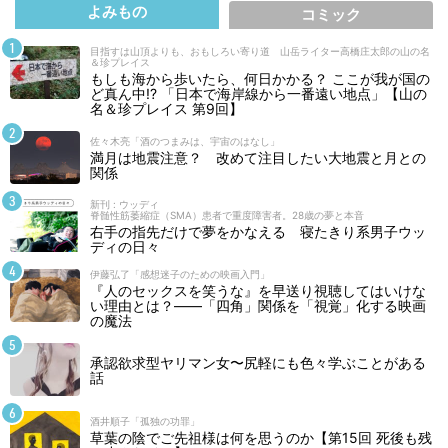
よみもの
コミック
目指すは山頂よりも、おもしろい寄り道 山岳ライター高橋庄太郎の山の名
＆珍プレイス
もしも海から歩いたら、何日かかる？ ここが我が国の
ど真ん中!? 「日本で海岸線から一番遠い地点」【山の
名＆珍プレイス 第9回】
佐々木亮「酒のつまみは、宇宙のはなし」
満月は地震注意？ 改めて注目したい大地震と月との
関係
新刊 : ウッディ
脊髄性筋萎縮症（SMA）患者で重度障害者。28歳の夢と本音
右手の指先だけで夢をかなえる 寝たきり系男子ウッ
ディの日々
伊藤弘了「感想迷子のための映画入門」
『人のセックスを笑うな』を早送り視聴してはいけな
い理由とは？――「四角」関係を「視覚」化する映画
の魔法
承認欲求型ヤリマン女〜尻軽にも色々学ぶことがある
話
酒井順子「孤独の功罪」
草葉の陰でご先祖様は何を思うのか【第15回 死後も残