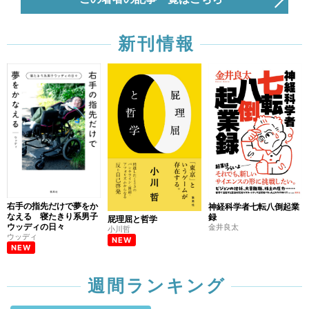
新刊情報
右手の指先だけで夢をか
神経科学者七転八倒起業
なえる 寝たきり系男子
録
屁理屈と哲学
ウッディの日々
金井良太
小川哲
ウッディ
NEW
NEW
週間ランキング