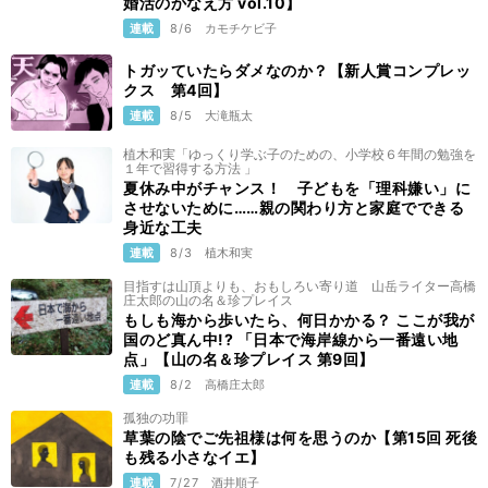
婚活のかなえ方 vol.10】
連載
8/6
カモチケビ子
トガッていたらダメなのか？【新人賞コンプレッ
クス 第4回】
連載
8/5
大滝瓶太
植木和実「ゆっくり学ぶ子のための、小学校６年間の勉強を
１年で習得する方法 」
夏休み中がチャンス！ 子どもを「理科嫌い」に
させないために……親の関わり方と家庭でできる
身近な工夫
連載
8/3
植木和実
目指すは山頂よりも、おもしろい寄り道 山岳ライター高橋
庄太郎の山の名＆珍プレイス
もしも海から歩いたら、何日かかる？ ここが我が
国のど真ん中!? 「日本で海岸線から一番遠い地
点」【山の名＆珍プレイス 第9回】
連載
8/2
高橋庄太郎
孤独の功罪
草葉の陰でご先祖様は何を思うのか【第15回 死後
も残る小さなイエ】
連載
7/27
酒井順子