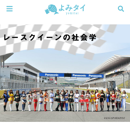
メニューを閉じる
よみタイ
ホーム
新着
検索する
連載
新刊
特集
編集部