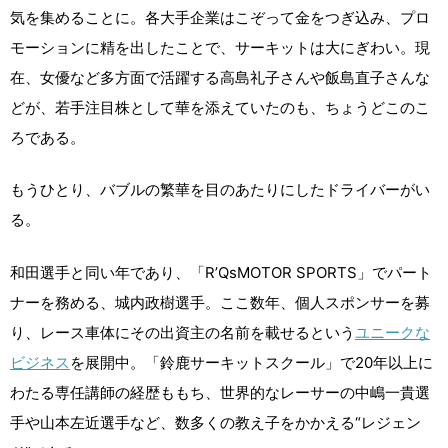
気を集めることに。各大手企業はこぞって金をつぎ込み、プロ
モーションに精を出したことで、サーキットは大にぎわい。現
在、女優など多方面で活躍する高島礼子さんや飯島直子さんな
どが、若手注目株として華を添えていたのも、ちょうどこのこ
ろである。
もうひとり、バブルの繁華を目のあたりにしたドライバーがい
る。
和田選手と同い年であり、「R’QsMOTOR SPORTS」でパート
ナーを務める、城内政樹選手。ここ数年、個人スポンサーを募
り、レース車体にその出資主の名前を載せるという
ユニークな
ビジネス
を展開中。「鈴鹿サーキットスクール」で20年以上に
わたる専任講師の経歴ももち、世界的なレーサーの中嶋一貴選
手や山本左近選手など、数多くの教え子をかかえる“レジェン