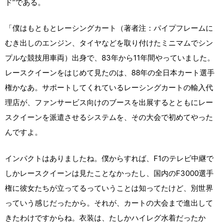
ド”である。
「僕はもともとレーシングカート（著者注：パイプフレームに
むき出しのエンジン、タイヤなどを取り付けたミニマムでシン
プルな競技用車両）出身で、83年から11年間やっていました。
レースクイーンをはじめて見たのは、88年の全日本カート選手
権かなあ。サポートしてくれているレーシングカートの輸入代
理店が、ファンサービス向けのブースを出展するとともにレー
スクイーンを派遣させるシステムを、その大会で初めてやった
んですよ。
インパクトはありましたね。僕からすれば、F1のテレビ中継で
しかレースクイーンは見たことなかったし、国内のF3000選手
権に彼女たちが立ってるっていうことは知ってたけど、別世界
っていう感じだったから。それが、カートの大会まで進出して
きたわけですからね。衣装は、たしかハイレグ水着だったか