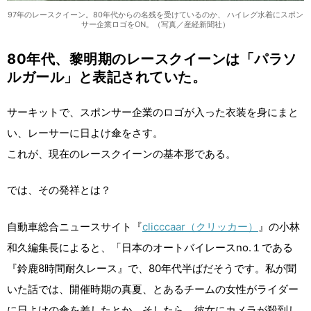
97年のレースクイーン。80年代からの名残を受けているのか、 ハイレグ水着にスポン
サー企業ロゴをON。（写真／産経新聞社）
80年代、黎明期のレースクイーンは「パラソ
ルガール」と表記されていた。
サーキットで、スポンサー企業のロゴが入った衣装を身にまと
い、レーサーに日よけ傘をさす。
これが、現在のレースクイーンの基本形である。
では、その発祥とは？
自動車総合ニュースサイト『
clicccaar（クリッカー）
』の小林
和久編集長によると、「日本のオートバイレースno.１である
『鈴鹿8時間耐久レース』で、80年代半ばだそうです。私が聞
いた話では、開催時期の真夏、とあるチームの女性がライダー
に日よけの傘を差したとか。そしたら、彼女にカメラが殺到し