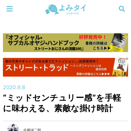
メニューを閉じる
よみタイ
ホーム
新着
検索する
連載
新刊
2020.9.8
特集
“ミッドセンチュリー感”を手軽
に味わえる、素敵な掛け時計
編集部
佐藤誠二朗