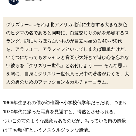
グリズリー……それは北アメリカ北部に生息する大きな灰色
のヒグマの名であると同時に、白髪交じりの頭を形容するス
ラング。頭にちらほら白いものが目立ち始める40～50代
を、アラフォー、アラフィフといってしまえば簡単だけど、
いくつになってもオシャレと音楽が大好きで遊び心を忘れな
い彼らを「グリズリー世代」と名付けよう
――
そんな思い
を胸に、自身もグリズリー世代真っ只中の著者がおくる、大
人の男のためのファッション＆カルチャーコラム。
1969年生まれの僕が幼稚園〜小学校低学年だった頃、つまり
1970年代に撮った写真を見返すと、愕然とさせられる。
ついこの前のような感覚もあるのだが、写っている街の風景
は“The昭和”というノスタルジックな風情。