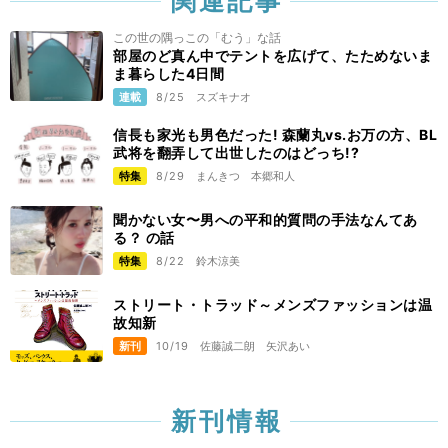
関連記事
この世の隅っこの「むう」な話
部屋のど真ん中でテントを広げて、たためないま
ま暮らした4日間
連載
8/25
スズキナオ
信長も家光も男色だった! 森蘭丸vs.お万の方、BL
武将を翻弄して出世したのはどっち!?
特集
8/29
まんきつ
本郷和人
聞かない女〜男への平和的質問の手法なんてあ
る？ の話
特集
8/22
鈴木涼美
ストリート・トラッド～メンズファッションは温
故知新
新刊
10/19
佐藤誠二朗
矢沢あい
新刊情報