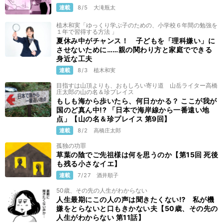
連載
8/5
大滝瓶太
植木和実「ゆっくり学ぶ子のための、小学校６年間の勉強を
１年で習得する方法 」
夏休み中がチャンス！ 子どもを「理科嫌い」に
させないために……親の関わり方と家庭でできる
身近な工夫
連載
8/3
植木和実
目指すは山頂よりも、おもしろい寄り道 山岳ライター高橋
庄太郎の山の名＆珍プレイス
もしも海から歩いたら、何日かかる？ ここが我が
国のど真ん中!? 「日本で海岸線から一番遠い地
点」【山の名＆珍プレイス 第9回】
連載
8/2
高橋庄太郎
孤独の功罪
草葉の陰でご先祖様は何を思うのか【第15回 死後
も残る小さなイエ】
連載
7/27
酒井順子
50歳、その先の人生がわからない
人生最期にこの人の声は聞きたくない⁉ 私が機
嫌をとらないと口もきかない夫【50歳、その先の
人生がわからない 第11話】