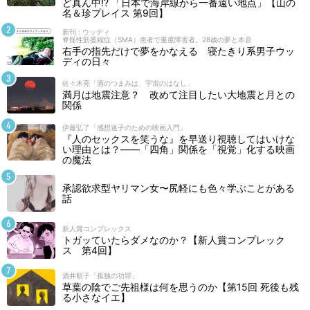
ど真ん中!? 「日本で海岸線から一番遠い地点」【山の
名＆珍プレイス 第9回】
新刊 : ウッディ
脊髄性筋萎縮症（SMA）患者で重度障害者。28歳の夢と本音
右手の指先だけで夢をかなえる 寝たきり系男子ウッ
ディの日々
佐々木亮「酒のつまみは、宇宙のはなし」
満月は地震注意？ 改めて注目したい大地震と月との
関係
伊藤弘了「感想迷子のための映画入門」
『人のセックスを笑うな』を早送り視聴してはいけな
い理由とは？――「四角」関係を「視覚」化する映画
の魔法
承認欲求型ヤリマン女〜尻軽にも色々学ぶことがある
話
新人賞コンプレックス
トガッていたらダメなのか？【新人賞コンプレック
ス 第4回】
酒井順子「孤独の功罪」
草葉の陰でご先祖様は何を思うのか【第15回 死後も残
る小さなイエ】