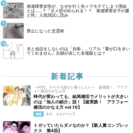
発達障害女性が、なぜか行く先々でモテてしまう理由
とは……？『ダメ恋やめられる！？ 発達障害女子の愛
と性』人気回試し読み
禁止になった交霊術
夫と会話をしないのは「自衛」…リアル『妻が口をきい
てくれません』主婦が涙した名場面とは？
新着記事
～40代、そろそろ誰かと暮らしたい～ 超実践！ アラフ
ォー婚活のかなえ方
時代が変わっても、結局婚活でメリットが大きい
のは「知人の紹介」説！【超実践！ アラフォー
婚活のかなえ方 vol.10】
連載
8/6
カモチケビ子
トガッていたらダメなのか？【新人賞コンプレッ
クス 第4回】