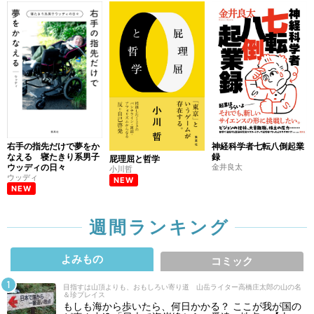
右手の指先だけで夢をか
神経科学者七転八倒起業
なえる 寝たきり系男子
録
屁理屈と哲学
ウッディの日々
金井良太
小川哲
ウッディ
NEW
NEW
週間ランキング
よみもの
コミック
目指すは山頂よりも、おもしろい寄り道 山岳ライター高橋庄太郎の山の名
＆珍プレイス
もしも海から歩いたら、何日かかる？ ここが我が国の