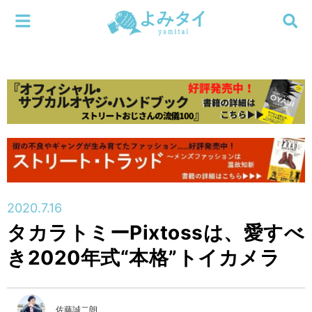
メニューを閉じる
よみタイ
ホーム
新着
検索する
連載
新刊
2020.7.16
特集
タカラトミーPixtossは、愛すべ
き2020年式“本格”トイカメラ
編集部
佐藤誠二朗