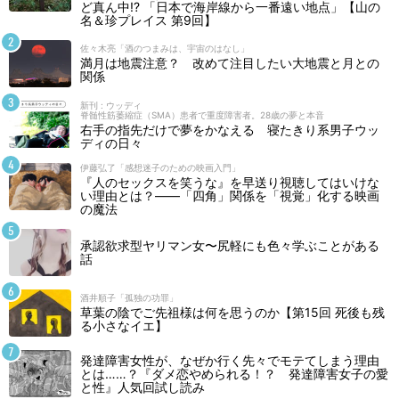
ど真ん中!? 「日本で海岸線から一番遠い地点」【山の
名＆珍プレイス 第9回】
佐々木亮「酒のつまみは、宇宙のはなし」
満月は地震注意？ 改めて注目したい大地震と月との
関係
新刊 : ウッディ
脊髄性筋萎縮症（SMA）患者で重度障害者。28歳の夢と本音
右手の指先だけで夢をかなえる 寝たきり系男子ウッ
ディの日々
伊藤弘了「感想迷子のための映画入門」
『人のセックスを笑うな』を早送り視聴してはいけな
い理由とは？――「四角」関係を「視覚」化する映画
の魔法
承認欲求型ヤリマン女〜尻軽にも色々学ぶことがある
話
酒井順子「孤独の功罪」
草葉の陰でご先祖様は何を思うのか【第15回 死後も残
る小さなイエ】
発達障害女性が、なぜか行く先々でモテてしまう理由
とは……？『ダメ恋やめられる！？ 発達障害女子の愛
と性』人気回試し読み