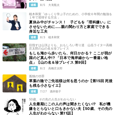
連載
8/5
大滝瓶太
植木和実「ゆっくり学ぶ子のための、小学校６年間の勉強を
１年で習得する方法 」
夏休み中がチャンス！ 子どもを「理科嫌い」に
させないために……親の関わり方と家庭でできる
身近な工夫
連載
8/3
植木和実
目指すは山頂よりも、おもしろい寄り道 山岳ライター高橋
庄太郎の山の名＆珍プレイス
もしも海から歩いたら、何日かかる？ ここが我が
国のど真ん中!? 「日本で海岸線から一番遠い地
点」【山の名＆珍プレイス 第9回】
連載
8/2
高橋庄太郎
孤独の功罪
草葉の陰でご先祖様は何を思うのか【第15回 死後
も残る小さなイエ】
連載
7/27
酒井順子
50歳、その先の人生がわからない
人生最期にこの人の声は聞きたくない⁉ 私が機
嫌をとらないと口もきかない夫【50歳、その先の
人生がわからない 第11話】