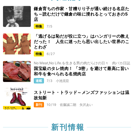
鎌倉育ちの作家・甘糟りり子が通い続ける名店た
ち～読むだけで鎌倉の味に浸れるとっておきの5
店
特集
7/5
「逃げるは恥だが役に立つ」はハンガリーの教え
だった！ 人生に迷ったら思い出したい世界のこ
とわざ
特集
6/27
No Meat,No Life.を生きる男の肉だらけの日々 肉バカ日誌
国宝級のタレ焼肉！ 「3密」を避けて最高に旨い
和牛を食べられる名焼肉店
連載
7/3
小池克臣
ストリート・トラッド～メンズファッションは温
故知新
新刊
10/19
佐藤誠二朗
矢沢あい
新刊情報