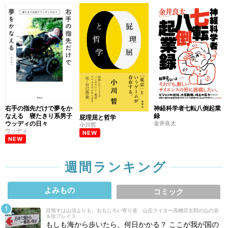
右手の指先だけで夢をか
神経科学者七転八倒起業
なえる 寝たきり系男子
録
屁理屈と哲学
ウッディの日々
金井良太
小川哲
ウッディ
NEW
NEW
週間ランキング
よみもの
コミック
目指すは山頂よりも、おもしろい寄り道 山岳ライター高橋庄太郎の山の名
＆珍プレイス
もしも海から歩いたら、何日かかる？ ここが我が国の