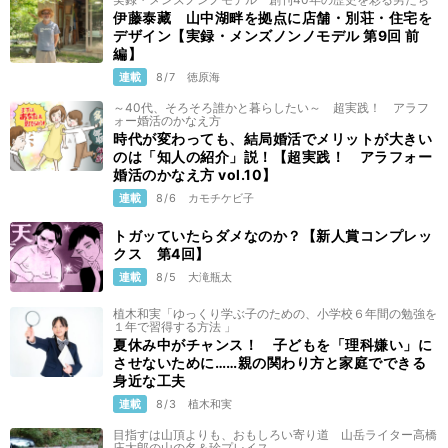
伊藤泰藏 山中湖畔を拠点に店舗・別荘・住宅を
デザイン【実録・メンズノンノモデル 第9回 前
編】
連載
8/7
徳原海
～40代、そろそろ誰かと暮らしたい～ 超実践！ アラフ
ォー婚活のかなえ方
時代が変わっても、結局婚活でメリットが大きい
のは「知人の紹介」説！【超実践！ アラフォー
婚活のかなえ方 vol.10】
連載
8/6
カモチケビ子
トガッていたらダメなのか？【新人賞コンプレッ
クス 第4回】
連載
8/5
大滝瓶太
植木和実「ゆっくり学ぶ子のための、小学校６年間の勉強を
１年で習得する方法 」
夏休み中がチャンス！ 子どもを「理科嫌い」に
させないために……親の関わり方と家庭でできる
身近な工夫
連載
8/3
植木和実
目指すは山頂よりも、おもしろい寄り道 山岳ライター高橋
庄太郎の山の名＆珍プレイス