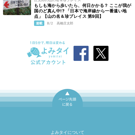
もしも海から歩いたら、何日かかる？ ここが我が
国のど真ん中!? 「日本で海岸線から一番遠い地
点」【山の名＆珍プレイス 第9回】
連載
8/2
高橋庄太郎
ページ先頭に戻
る
よみタイについて