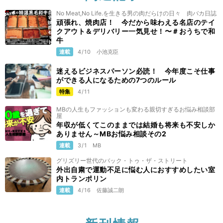
No Meat,No Life.を生きる男の肉だらけの日々 肉バカ日誌
頑張れ、焼肉店！ 今だから味わえる名店のテイ
クアウト＆デリバリー一気見せ！〜＃おうちで和
牛
連載
4/10
小池克臣
迷えるビジネスパーソン必読！ 今年度こそ仕事
ができる人になるための7つのルール
特集
4/11
MBの人生もファッションも変わる親切すぎるお悩み相談部
屋
年収が低くてこのままでは結婚も将来も不安しか
ありません～MBお悩み相談その2
連載
3/1
MB
グリズリー世代のバック・トゥ・ザ・ストリート
外出自粛で運動不足に悩む人におすすめしたい室
内トランポリン
連載
4/16
佐藤誠二朗