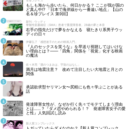
＆珍プレイス
もしも海から歩いたら、何日かかる？ ここが我が国の
ど真ん中!? 「日本で海岸線から一番遠い地点」【山の
名＆珍プレイス 第9回】
新刊 : ウッディ
脊髄性筋萎縮症（SMA）患者で重度障害者。28歳の夢と本音
右手の指先だけで夢をかなえる 寝たきり系男子ウッ
ディの日々
伊藤弘了「感想迷子のための映画入門」
『人のセックスを笑うな』を早送り視聴してはいけな
い理由とは？――「四角」関係を「視覚」化する映画
の魔法
佐々木亮「酒のつまみは、宇宙のはなし」
満月は地震注意？ 改めて注目したい大地震と月との
関係
承認欲求型ヤリマン女〜尻軽にも色々学ぶことがある
話
発達障害女性が、なぜか行く先々でモテてしまう理由
とは……？『ダメ恋やめられる！？ 発達障害女子の愛
と性』人気回試し読み
新人賞コンプレックス
トガッていたらダメなのか？【新人賞コンプレック