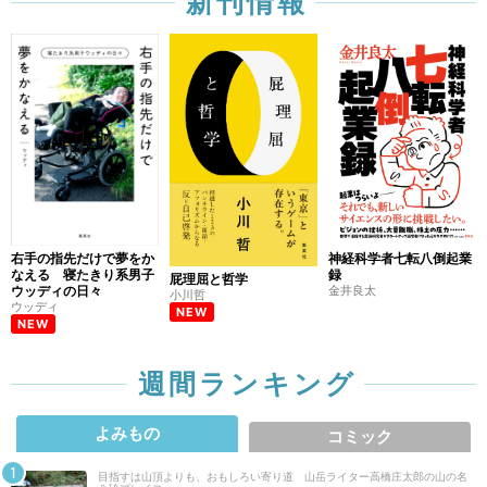
新刊情報
右手の指先だけで夢をか
神経科学者七転八倒起業
なえる 寝たきり系男子
録
屁理屈と哲学
ウッディの日々
金井良太
小川哲
ウッディ
NEW
NEW
週間ランキング
よみもの
コミック
目指すは山頂よりも、おもしろい寄り道 山岳ライター高橋庄太郎の山の名