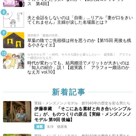
ス 第4回】
夫と会話をしないのは「自衛」…リアル『妻が口をきい
てくれません』主婦が涙した名場面とは？
酒井順子「孤独の功罪」
草葉の陰でご先祖様は何を思うのか【第15回 死後も残
る小さなイエ】
カモチケビ子「～40代、そろそろ誰かと暮らしたい～ 超実践！ アラフォ
ー婚活のかなえ方」
時代が変わっても、結局婚活でメリットが大きいのは
「知人の紹介」説！【超実践！ アラフォー婚活のか
なえ方 vol.10】
新着記事
実録・メンズノンノモデル 創刊40年の歴史を彩る男たち
伊藤泰藏 「そこにある素材と向き合いシンプル
に」が、ものつくりの原点【実録・メンズノンノ
モデル 第9回 後編】
連載
8/9
徳原海
実録・メンズノンノモデル 創刊40年の歴史を彩る男たち