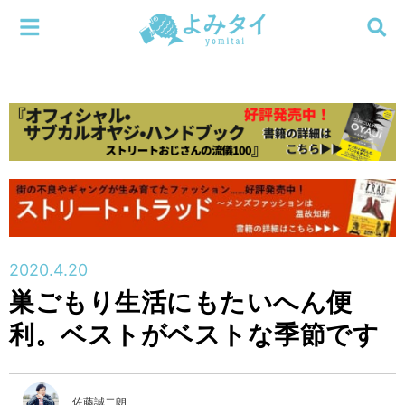
メニューを閉じる
よみタイ
ホーム
新着
検索する
連載
新刊
2020.4.20
特集
巣ごもり生活にもたいへん便
利。ベストがベストな季節です
編集部
佐藤誠二朗