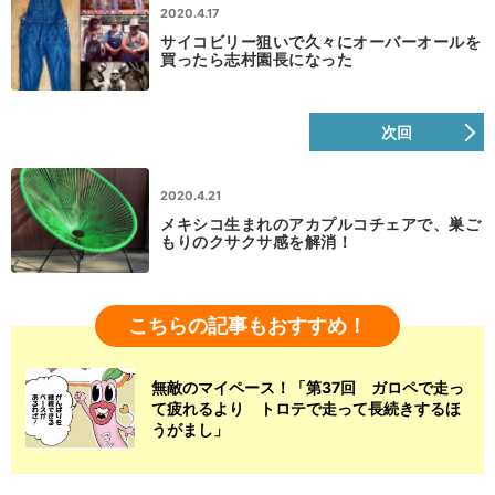
2020.4.17
サイコビリー狙いで久々にオーバーオールを
買ったら志村園長になった
次回
2020.4.21
メキシコ生まれのアカプルコチェアで、巣ご
もりのクサクサ感を解消！
こちらの記事もおすすめ！
無敵のマイペース！「第37回 ガロペで走っ
て疲れるより トロテで走って長続きするほ
うがまし」