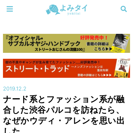
メニューを閉じる
よみタイ
ホーム
新着
検索する
連載
新刊
2019.12.2
特集
ナード系とファッション系が融
合した渋谷パルコを訪ねたら、
編集部
なぜかウディ・アレンを思い出
した