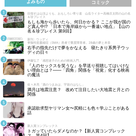
よみもの
コミック
目指すは山頂よりも、おもしろい寄り道 山岳ライター高橋庄太郎の山の名
＆珍プレイス
もしも海から歩いたら、何日かかる？ ここが我が国の
ど真ん中!? 「日本で海岸線から一番遠い地点」【山の
名＆珍プレイス 第9回】
新刊 : ウッディ
脊髄性筋萎縮症（SMA）患者で重度障害者。28歳の夢と本音
右手の指先だけで夢をかなえる 寝たきり系男子ウッ
ディの日々
伊藤弘了「感想迷子のための映画入門」
『人のセックスを笑うな』を早送り視聴してはいけな
い理由とは？――「四角」関係を「視覚」化する映画
の魔法
佐々木亮「酒のつまみは、宇宙のはなし」
満月は地震注意？ 改めて注目したい大地震と月との
関係
承認欲求型ヤリマン女〜尻軽にも色々学ぶことがある
話
新人賞コンプレックス
トガッていたらダメなのか？【新人賞コンプレック
ス 第4回】