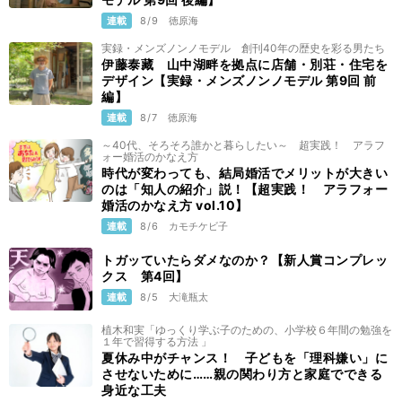
連載
8/9
徳原海
実録・メンズノンノモデル 創刊40年の歴史を彩る男たち
伊藤泰藏 山中湖畔を拠点に店舗・別荘・住宅を
デザイン【実録・メンズノンノモデル 第9回 前
編】
連載
8/7
徳原海
～40代、そろそろ誰かと暮らしたい～ 超実践！ アラフ
ォー婚活のかなえ方
時代が変わっても、結局婚活でメリットが大きい
のは「知人の紹介」説！【超実践！ アラフォー
婚活のかなえ方 vol.10】
連載
8/6
カモチケビ子
トガッていたらダメなのか？【新人賞コンプレッ
クス 第4回】
連載
8/5
大滝瓶太
植木和実「ゆっくり学ぶ子のための、小学校６年間の勉強を
１年で習得する方法 」
夏休み中がチャンス！ 子どもを「理科嫌い」に
させないために……親の関わり方と家庭でできる
身近な工夫