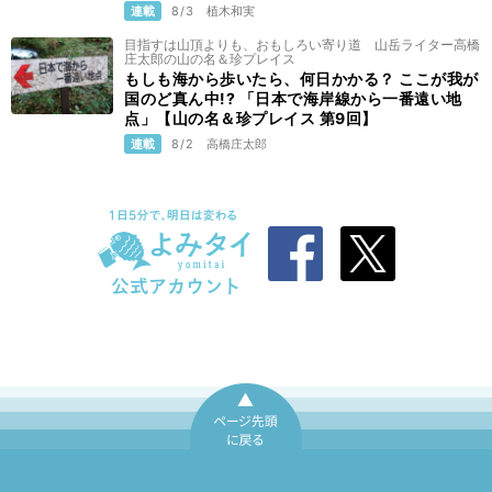
連載
8/3
植木和実
目指すは山頂よりも、おもしろい寄り道 山岳ライター高橋
庄太郎の山の名＆珍プレイス
もしも海から歩いたら、何日かかる？ ここが我が
国のど真ん中!? 「日本で海岸線から一番遠い地
点」【山の名＆珍プレイス 第9回】
連載
8/2
高橋庄太郎