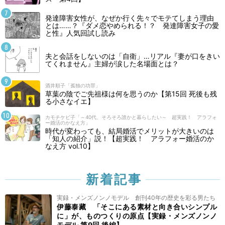
発達障害女性が、なぜか行く先々でモテてしまう理由
とは……？『ダメ恋やめられる！？ 発達障害女子の愛
と性』人気回試し読み
夫と会話をしないのは「自衛」…リアル『妻が口をきい
てくれません』主婦が涙した名場面とは？
酒井順子「孤独の功罪」
草葉の陰でご先祖様は何を思うのか【第15回 死後も残
る小さなイエ】
カモチケビ子「～40代、そろそろ誰かと暮らしたい～ 超実践！ アラフォ
ー婚活のかなえ方」
時代が変わっても、結局婚活でメリットが大きいのは
「知人の紹介」説！【超実践！ アラフォー婚活のか
なえ方 vol.10】
新着記事
実録・メンズノンノモデル 創刊40年の歴史を彩る男たち
伊藤泰藏 「そこにある素材と向き合いシンプル
に」が、ものつくりの原点【実録・メンズノンノ
モデル 第9回 後編】