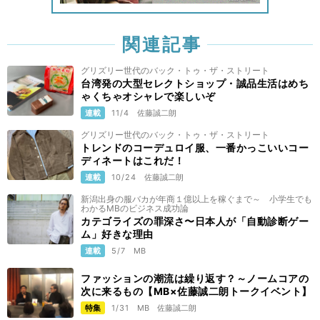
関連記事
グリズリー世代のバック・トゥ・ザ・ストリート
台湾発の大型セレクトショップ・誠品生活はめち
ゃくちゃオシャレで楽しいぞ
連載
11/4
佐藤誠二朗
グリズリー世代のバック・トゥ・ザ・ストリート
トレンドのコーデュロイ服、一番かっこいいコー
ディネートはこれだ！
連載
10/24
佐藤誠二朗
新潟出身の服バカが年商１億以上を稼ぐまで～ 小学生でも
わかるMBのビジネス成功論
カテゴライズの罪深さ〜日本人が「自動診断ゲー
ム」好きな理由
連載
5/7
MB
ファッションの潮流は繰り返す？～ノームコアの
次に来るもの【MB×佐藤誠二朗トークイベント】
特集
1/31
MB
佐藤誠二朗