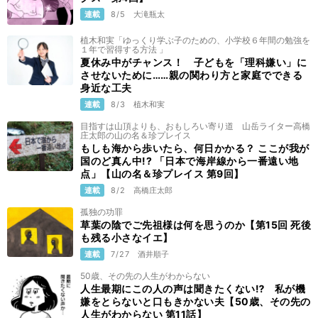
連載
8/5
大滝瓶太
植木和実「ゆっくり学ぶ子のための、小学校６年間の勉強を
１年で習得する方法 」
夏休み中がチャンス！ 子どもを「理科嫌い」に
させないために……親の関わり方と家庭でできる
身近な工夫
連載
8/3
植木和実
目指すは山頂よりも、おもしろい寄り道 山岳ライター高橋
庄太郎の山の名＆珍プレイス
もしも海から歩いたら、何日かかる？ ここが我が
国のど真ん中!? 「日本で海岸線から一番遠い地
点」【山の名＆珍プレイス 第9回】
連載
8/2
高橋庄太郎
孤独の功罪
草葉の陰でご先祖様は何を思うのか【第15回 死後
も残る小さなイエ】
連載
7/27
酒井順子
50歳、その先の人生がわからない
人生最期にこの人の声は聞きたくない⁉ 私が機
嫌をとらないと口もきかない夫【50歳、その先の
人生がわからない 第11話】