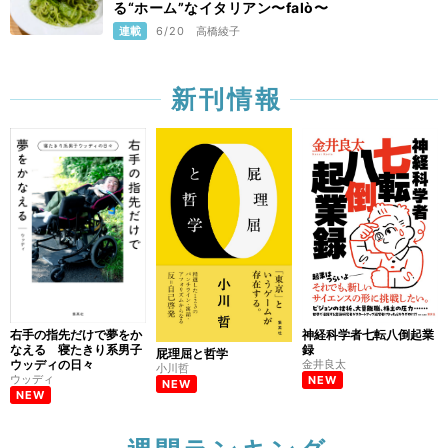
る“ホーム”なイタリアン〜falò〜
連載
6/20
高橋綾子
新刊情報
右手の指先だけで夢をか
神経科学者七転八倒起業
なえる 寝たきり系男子
録
屁理屈と哲学
ウッディの日々
金井良太
小川哲
ウッディ
NEW
NEW
NEW