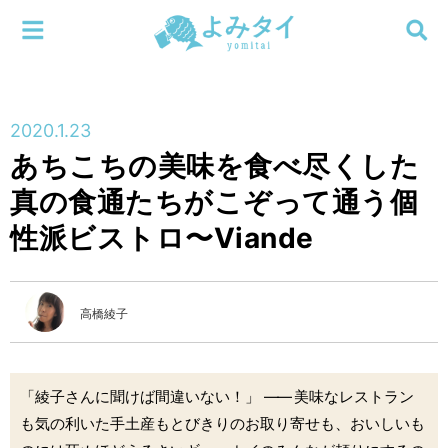
メニューを閉じる
よみタイ
ホーム
2020.1.23
新着
あちこちの美味を食べ尽くした
検索する
真の食通たちがこぞって通う個
連載
性派ビストロ〜Viande
新刊
特集
高橋綾子
編集部
「綾子さんに聞けば間違いない！」
――
美味なレストラン
も気の利いた手土産もとびきりのお取り寄せも、おいしいも