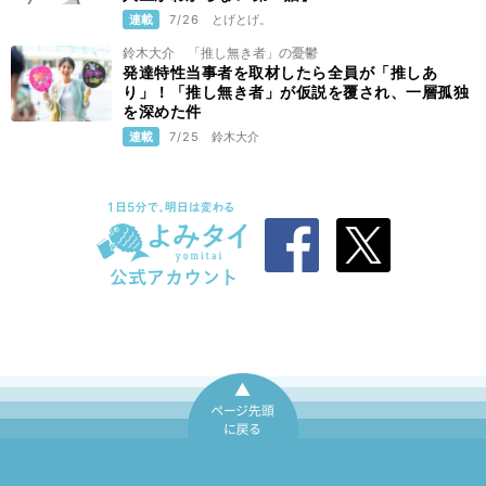
連載
7/26
とげとげ。
鈴木大介 「推し無き者」の憂鬱
発達特性当事者を取材したら全員が「推しあ
り」！「推し無き者」が仮説を覆され、一層孤独
を深めた件
連載
7/25
鈴木大介