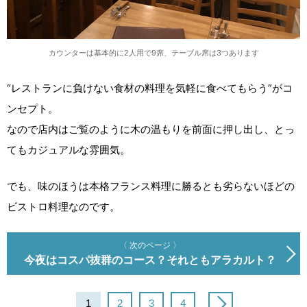
カウンターは基本的に2人用で9席、テーブル席は3つあります
“レストランに負けない食材の料理を気軽に食べてもらう”がコ
ンセプト。
なので店内はご覧のように木の温もりを前面に押し出し、とっ
てもカジュアルな雰囲気。
でも、味のほうは本格フランス料理に勝るとも劣らないほどの
ビストロ料理なのです。
〈 次のページ 〉
今夜はコスパ抜群のコース？それともアラカルト？
1
2
3
4