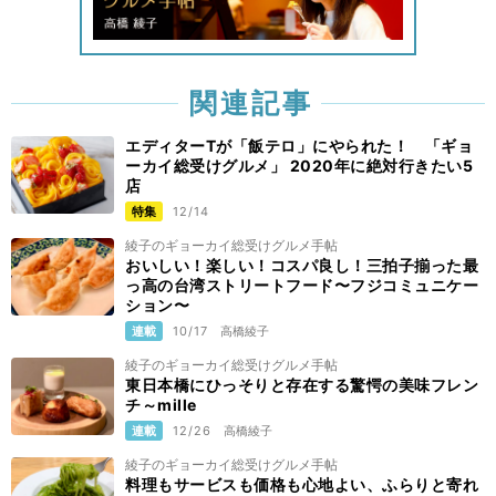
関連記事
エディターTが「飯テロ」にやられた！ 「ギョ
ーカイ総受けグルメ」 2020年に絶対行きたい5
店
特集
12/14
綾子のギョーカイ総受けグルメ手帖
おいしい！楽しい！コスパ良し！三拍子揃った最
っ高の台湾ストリートフード〜フジコミュニケー
ション〜
連載
10/17
高橋綾子
綾子のギョーカイ総受けグルメ手帖
東日本橋にひっそりと存在する驚愕の美味フレン
チ～mille
連載
12/26
高橋綾子
綾子のギョーカイ総受けグルメ手帖
料理もサービスも価格も心地よい、ふらりと寄れ