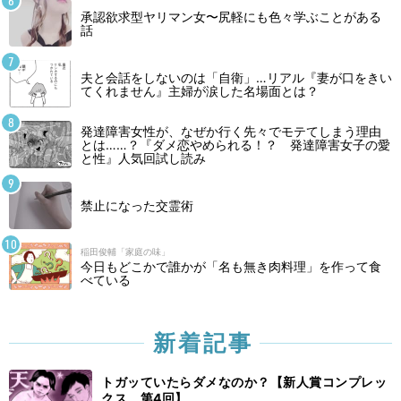
承認欲求型ヤリマン女〜尻軽にも色々学ぶことがある
話
夫と会話をしないのは「自衛」…リアル『妻が口をきい
てくれません』主婦が涙した名場面とは？
発達障害女性が、なぜか行く先々でモテてしまう理由
とは……？『ダメ恋やめられる！？ 発達障害女子の愛
と性』人気回試し読み
禁止になった交霊術
稲田俊輔「家庭の味」
今日もどこかで誰かが「名も無き肉料理」を作って食
べている
新着記事
トガッていたらダメなのか？【新人賞コンプレッ
クス 第4回】