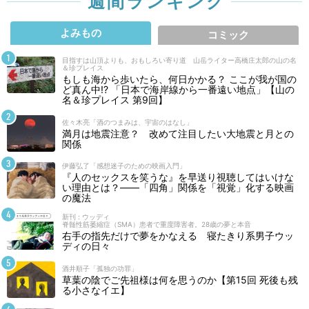
週間ランキング
よみもの
コミック
目指すは山頂よりも、おもしろい寄り道 山岳ライター高橋庄太郎の山の名
＆珍プレイス
もしも海から歩いたら、何日かかる？ ここが我が国の
ど真ん中!? 「日本で海岸線から一番遠い地点」【山の
名＆珍プレイス 第9回】
佐々木亮「酒のつまみは、宇宙のはなし」
満月は地震注意？ 改めて注目したい大地震と月との
関係
伊藤弘了「感想迷子のための映画入門」
『人のセックスを笑うな』を早送り視聴してはいけな
い理由とは？――「四角」関係を「視覚」化する映画
の魔法
新刊 : ウッディ
脊髄性筋萎縮症（SMA）患者で重度障害者。28歳の夢と本音
右手の指先だけで夢をかなえる 寝たきり系男子ウッ
ディの日々
酒井順子「孤独の功罪」
草葉の陰でご先祖様は何を思うのか【第15回 死後も残
る小さなイエ】