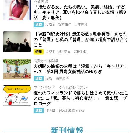
不良夫婦
「持たざる女」たちの戦い。 美貌、結婚、子ど
も、キャリア…互いを比べ合う苦しい友情（第9
話 妻：麻美）
連載
5/22
安本由佳
山本理沙
【Ｗ新刊記念対談】武田砂鉄×堀井美香 あなた
の「普通」と私の「普通」が違う場所で語り合う
こと
特集
4/21
堀井美香
武田砂鉄
消費される階級
夫婦間の嫉妬の火種は「浮気」から「キャリア」
へ？ 第2回 男高女低神話のゆらぎ
連載
8/5
酒井順子
フィンランド くらしのレッスン
憧れのフィンランドで暮らしはじめて気づいたこ
とは……「私、暮らし初心者だ！」 第１話 プ
ロローグ
連載
11/12
週末北欧部 chika
新刊情報