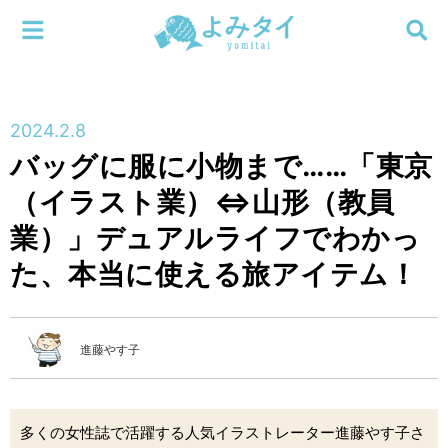
メニューを閉じる
よみタイ
ホーム
2024.2.8
新着
バッグに服に小物まで……「東京
検索する
（イラスト業）⇔山形（教員
連載
業）」デュアルライフでわかっ
新刊
た、本当に使える旅アイテム！
特集
進藤やす子
編集部
多くの女性誌で活躍する人気イラストレーター進藤やす子さ