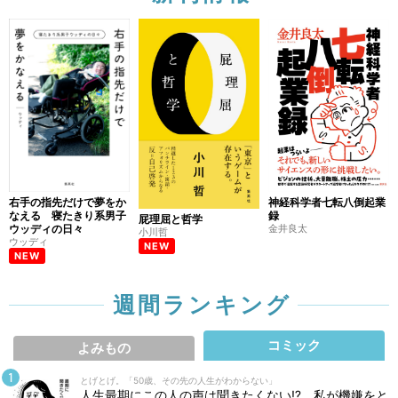
右手の指先だけで夢をか
神経科学者七転八倒起業
なえる 寝たきり系男子
録
屁理屈と哲学
ウッディの日々
金井良太
小川哲
ウッディ
NEW
NEW
週間ランキング
コミック
よみもの
とげとげ。「50歳、その先の人生がわからない」
人生最期にこの人の声は聞きたくない⁉ 私が機嫌をと