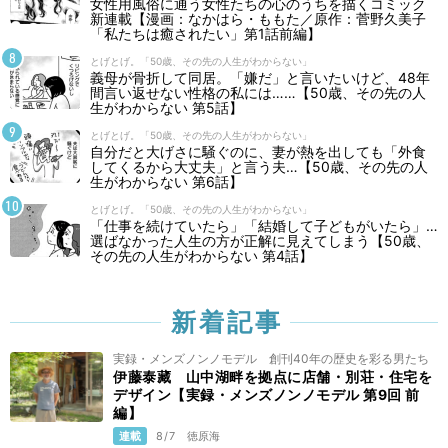
女性用風俗に通う女性たちの心のうちを描くコミック
新連載【漫画：なかはら・ももた／原作：菅野久美子
「私たちは癒されたい」第1話前編】
とげとげ。「50歳、その先の人生がわからない」
義母が骨折して同居。「嫌だ」と言いたいけど、48年
間言い返せない性格の私には……【50歳、その先の人
生がわからない 第5話】
とげとげ。「50歳、その先の人生がわからない」
自分だと大げさに騒ぐのに、妻が熱を出しても「外食
してくるから大丈夫」と言う夫…【50歳、その先の人
生がわからない 第6話】
とげとげ。「50歳、その先の人生がわからない」
「仕事を続けていたら」「結婚して子どもがいたら」…
選ばなかった人生の方が正解に見えてしまう【50歳、
その先の人生がわからない 第4話】
新着記事
実録・メンズノンノモデル 創刊40年の歴史を彩る男たち
伊藤泰藏 山中湖畔を拠点に店舗・別荘・住宅を
デザイン【実録・メンズノンノモデル 第9回 前
編】
連載
8/7
徳原海