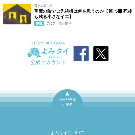
孤独の功罪
草葉の陰でご先祖様は何を思うのか【第15回 死後
も残る小さなイエ】
連載
7/27
酒井順子
ページ先頭に戻
る
よみタイについて