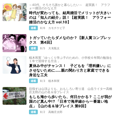
～40代、そろそろ誰かと暮らしたい～ 超実践！ アラフ
ォー婚活のかなえ方
時代が変わっても、結局婚活でメリットが大きい
のは「知人の紹介」説！【超実践！ アラフォー
婚活のかなえ方 vol.10】
連載
8/6
カモチケビ子
トガッていたらダメなのか？【新人賞コンプレッ
クス 第4回】
連載
8/5
大滝瓶太
植木和実「ゆっくり学ぶ子のための、小学校６年間の勉強を
１年で習得する方法 」
夏休み中がチャンス！ 子どもを「理科嫌い」に
させないために……親の関わり方と家庭でできる
身近な工夫
連載
8/3
植木和実
目指すは山頂よりも、おもしろい寄り道 山岳ライター高橋
庄太郎の山の名＆珍プレイス
もしも海から歩いたら、何日かかる？ ここが我が
国のど真ん中!? 「日本で海岸線から一番遠い地
点」【山の名＆珍プレイス 第9回】
連載
8/2
高橋庄太郎