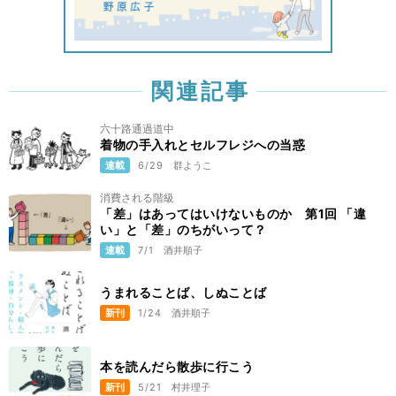
関連記事
六十路通過道中
着物の手入れとセルフレジへの当惑
連載
6/29
群ようこ
消費される階級
「差」はあってはいけないものか 第1回 「違
い」と「差」のちがいって？
連載
7/1
酒井順子
うまれることば、しぬことば
新刊
1/24
酒井順子
本を読んだら散歩に行こう
新刊
5/21
村井理子