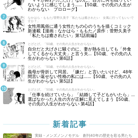
ないように感じてしまう……【50歳、その先の人生が
わからない プロローグ】
なかはら・ももた/菅野久美子「私たちは癒されたい 女風に行ってもいいで
すか？」
女性用風俗に通う女性たちの心のうちを描くコミック
新連載【漫画：なかはら・ももた／原作：菅野久美子
「私たちは癒されたい」第1話前編】
とげとげ。「50歳、その先の人生がわからない」
自分だと大げさに騒ぐのに、妻が熱を出しても「外食
してくるから大丈夫」と言う夫…【50歳、その先の人
生がわからない 第6話】
とげとげ。「50歳、その先の人生がわからない」
義母が骨折して同居。「嫌だ」と言いたいけど、48年
間言い返せない性格の私には……【50歳、その先の人
生がわからない 第5話】
とげとげ。「50歳、その先の人生がわからない」
「仕事を続けていたら」「結婚して子どもがいたら」…
選ばなかった人生の方が正解に見えてしまう【50歳、
その先の人生がわからない 第4話】
新着記事
実録・メンズノンノモデル 創刊40年の歴史を彩る男たち