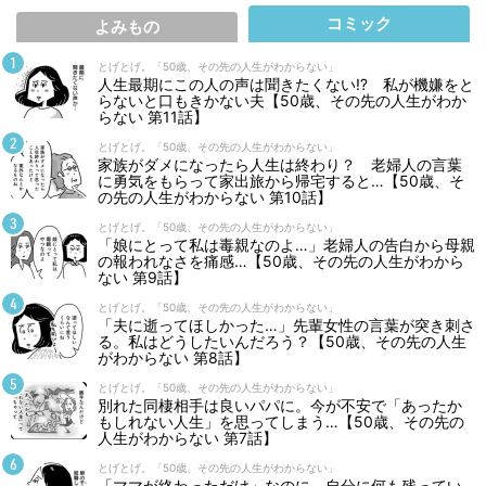
コミック
よみもの
とげとげ。「50歳、その先の人生がわからない」
人生最期にこの人の声は聞きたくない⁉ 私が機嫌をと
らないと口もきかない夫【50歳、その先の人生がわか
らない 第11話】
とげとげ。「50歳、その先の人生がわからない」
家族がダメになったら人生は終わり？ 老婦人の言葉
に勇気をもらって家出旅から帰宅すると…【50歳、そ
の先の人生がわからない 第10話】
とげとげ。「50歳、その先の人生がわからない」
「娘にとって私は毒親なのよ…」老婦人の告白から母親
の報われなさを痛感…【50歳、その先の人生がわから
ない 第9話】
とげとげ。「50歳、その先の人生がわからない」
「夫に逝ってほしかった…」先輩女性の言葉が突き刺さ
る。私はどうしたいんだろう？【50歳、その先の人生
がわからない 第8話】
とげとげ。「50歳、その先の人生がわからない」
別れた同棲相手は良いパパに。今が不安で「あったか
もしれない人生」を思ってしまう…【50歳、その先の
人生がわからない 第7話】
とげとげ。「50歳、その先の人生がわからない」
「ママが終わっただけ」なのに、自分に何も残ってい