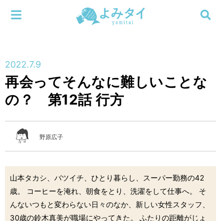
メニューを閉じる
よみタイ
ホーム
2022.7.9
新着
再会ってそんなに難しいことな
検索する
の？ 第12話 行方
連載
新刊
野原広子
特集
山本タカシ、バツイチ、ひとり暮らし、スーパー勤務の42
編集部
歳。 コーヒーを淹れ、朝食をとり、洗濯をして仕事へ。 そ
んないつもと変わらない日々のなか、新しい女性スタッフ、
30歳の鈴木真美が職場にやってきた。 ふたりの距離がじょ