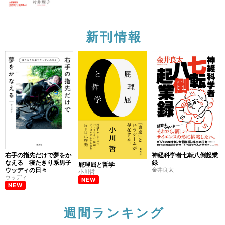
新刊情報
右手の指先だけで夢をか
神経科学者七転八倒起業
なえる 寝たきり系男子
録
屁理屈と哲学
ウッディの日々
金井良太
小川哲
ウッディ
NEW
NEW
週間ランキング