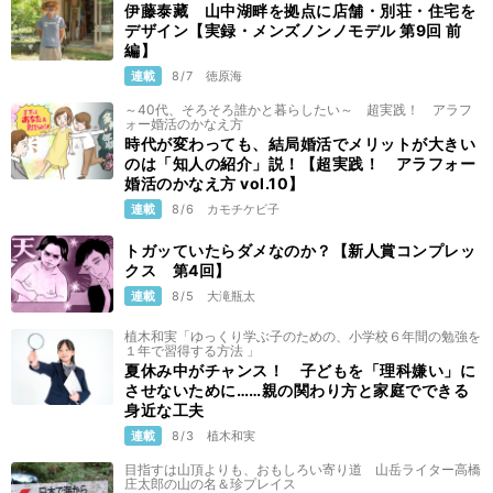
伊藤泰藏 山中湖畔を拠点に店舗・別荘・住宅を
デザイン【実録・メンズノンノモデル 第9回 前
編】
連載
8/7
徳原海
～40代、そろそろ誰かと暮らしたい～ 超実践！ アラフ
ォー婚活のかなえ方
時代が変わっても、結局婚活でメリットが大きい
のは「知人の紹介」説！【超実践！ アラフォー
婚活のかなえ方 vol.10】
連載
8/6
カモチケビ子
トガッていたらダメなのか？【新人賞コンプレッ
クス 第4回】
連載
8/5
大滝瓶太
植木和実「ゆっくり学ぶ子のための、小学校６年間の勉強を
１年で習得する方法 」
夏休み中がチャンス！ 子どもを「理科嫌い」に
させないために……親の関わり方と家庭でできる
身近な工夫
連載
8/3
植木和実
目指すは山頂よりも、おもしろい寄り道 山岳ライター高橋
庄太郎の山の名＆珍プレイス