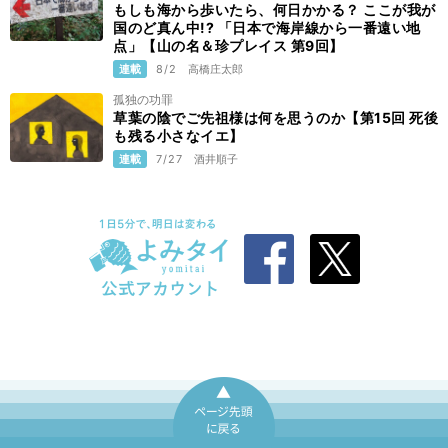
もしも海から歩いたら、何日かかる？ ここが我が
国のど真ん中!? 「日本で海岸線から一番遠い地
点」【山の名＆珍プレイス 第9回】
連載
8/2
高橋庄太郎
孤独の功罪
草葉の陰でご先祖様は何を思うのか【第15回 死後
も残る小さなイエ】
連載
7/27
酒井順子