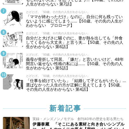
人生がわからない 第7話】
とげとげ。「50歳、その先の人生がわからない」
「ママが終わっただけ」なのに、自分に何も残ってい
ないように感じてしまう……【50歳、その先の人生が
わからない プロローグ】
とげとげ。「50歳、その先の人生がわからない」
自分だと大げさに騒ぐのに、妻が熱を出しても「外食
してくるから大丈夫」と言う夫…【50歳、その先の人
生がわからない 第6話】
とげとげ。「50歳、その先の人生がわからない」
義母が骨折して同居。「嫌だ」と言いたいけど、48年
間言い返せない性格の私には……【50歳、その先の人
生がわからない 第5話】
とげとげ。「50歳、その先の人生がわからない」
「仕事を続けていたら」「結婚して子どもがいたら」…
選ばなかった人生の方が正解に見えてしまう【50歳、
その先の人生がわからない 第4話】
新着記事
実録・メンズノンノモデル 創刊40年の歴史を彩る男たち
伊藤泰藏 「そこにある素材と向き合いシンプル