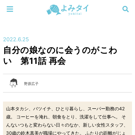
メニューを閉じる
よみタイ
ホーム
2022.6.25
新着
自分の娘なのに会うのがこわ
検索する
い 第11話 再会
連載
新刊
野原広子
特集
山本タカシ、バツイチ、ひとり暮らし、スーパー勤務の42
編集部
歳。 コーヒーを淹れ、朝食をとり、洗濯をして仕事へ。 そ
んないつもと変わらない日々のなか、新しい女性スタッフ、
30歳の鈴木真美が職場にやってきた。 ふたりの距離がじょ