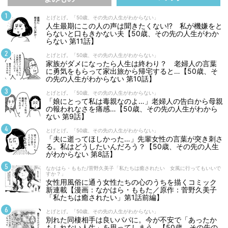
とげとげ。「50歳、その先の人生がわからない」
人生最期にこの人の声は聞きたくない⁉ 私が機嫌をと
らないと口もきかない夫【50歳、その先の人生がわか
らない 第11話】
とげとげ。「50歳、その先の人生がわからない」
家族がダメになったら人生は終わり？ 老婦人の言葉
に勇気をもらって家出旅から帰宅すると…【50歳、そ
の先の人生がわからない 第10話】
とげとげ。「50歳、その先の人生がわからない」
「娘にとって私は毒親なのよ…」老婦人の告白から母親
の報われなさを痛感…【50歳、その先の人生がわから
ない 第9話】
とげとげ。「50歳、その先の人生がわからない」
「夫に逝ってほしかった…」先輩女性の言葉が突き刺さ
る。私はどうしたいんだろう？【50歳、その先の人生
がわからない 第8話】
なかはら・ももた/菅野久美子「私たちは癒されたい 女風に行ってもいいで
すか？」
女性用風俗に通う女性たちの心のうちを描くコミック
新連載【漫画：なかはら・ももた／原作：菅野久美子
「私たちは癒されたい」第1話前編】
とげとげ。「50歳、その先の人生がわからない」
別れた同棲相手は良いパパに。今が不安で「あったか
もしれない人生」を思ってしまう…【50歳、その先の