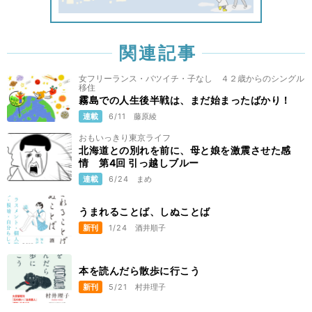
関連記事
女フリーランス・バツイチ・子なし ４２歳からのシングル
移住
霧島での人生後半戦は、まだ始まったばかり！
連載
6/11
藤原綾
おもいっきり東京ライフ
北海道との別れを前に、母と娘を激震させた感
情 第4回 引っ越しブルー
連載
6/24
まめ
うまれることば、しぬことば
新刊
1/24
酒井順子
本を読んだら散歩に行こう
新刊
5/21
村井理子