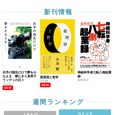
新刊情報
右手の指先だけで夢をか
神経科学者七転八倒起業
なえる 寝たきり系男子
録
屁理屈と哲学
ウッディの日々
金井良太
小川哲
ウッディ
NEW
NEW
週間ランキング
コミック
よみもの