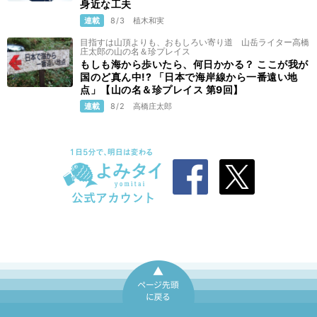
身近な工夫
連載
8/3
植木和実
目指すは山頂よりも、おもしろい寄り道 山岳ライター高橋
庄太郎の山の名＆珍プレイス
もしも海から歩いたら、何日かかる？ ここが我が
国のど真ん中!? 「日本で海岸線から一番遠い地
点」【山の名＆珍プレイス 第9回】
連載
8/2
高橋庄太郎