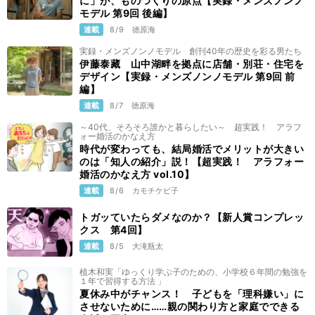
に」が、ものつくりの原点【実録・メンズノンノ
モデル 第9回 後編】
連載
8/9
徳原海
実録・メンズノンノモデル 創刊40年の歴史を彩る男たち
伊藤泰藏 山中湖畔を拠点に店舗・別荘・住宅を
デザイン【実録・メンズノンノモデル 第9回 前
編】
連載
8/7
徳原海
～40代、そろそろ誰かと暮らしたい～ 超実践！ アラフ
ォー婚活のかなえ方
時代が変わっても、結局婚活でメリットが大きい
のは「知人の紹介」説！【超実践！ アラフォー
婚活のかなえ方 vol.10】
連載
8/6
カモチケビ子
トガッていたらダメなのか？【新人賞コンプレッ
クス 第4回】
連載
8/5
大滝瓶太
植木和実「ゆっくり学ぶ子のための、小学校６年間の勉強を
１年で習得する方法 」
夏休み中がチャンス！ 子どもを「理科嫌い」に
させないために……親の関わり方と家庭でできる