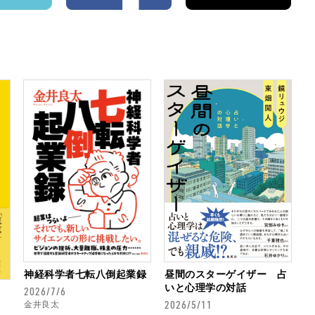
神経科学者七転八倒起業録
昼間のスターゲイザー 占
いと心理学の対話
2026/7/6
2026/5/11
金井良太