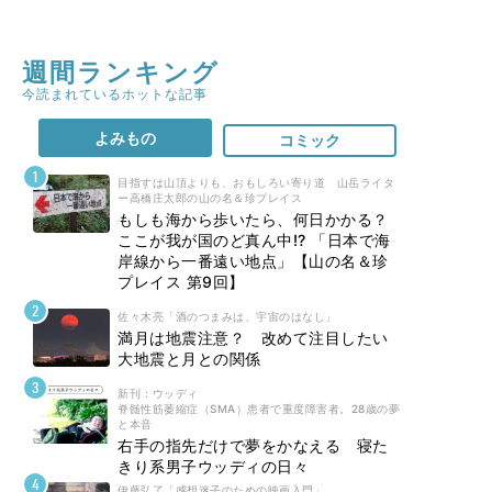
週間ランキング
今読まれているホットな記事
よみもの
コミック
目指すは山頂よりも、おもしろい寄り道 山岳ライタ
ー高橋庄太郎の山の名＆珍プレイス
もしも海から歩いたら、何日かかる？
ここが我が国のど真ん中!? 「日本で海
岸線から一番遠い地点」【山の名＆珍
プレイス 第9回】
佐々木亮「酒のつまみは、宇宙のはなし」
満月は地震注意？ 改めて注目したい
大地震と月との関係
新刊 : ウッディ
脊髄性筋萎縮症（SMA）患者で重度障害者。28歳の夢
と本音
右手の指先だけで夢をかなえる 寝た
きり系男子ウッディの日々
伊藤弘了「感想迷子のための映画入門」