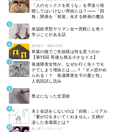
『人のセックスを笑うな』を早送り視
聴してはいけない理由とは？――「四
角」関係を「視覚」化する映画の魔法
承認欲求型ヤリマン女〜尻軽にも色々
学ぶことがある話
酒井順子「孤独の功罪」
草葉の陰でご先祖様は何を思うのか
【第15回 死後も残る小さなイエ】
発達障害女性が、なぜか行く先々でモ
テてしまう理由とは……？『ダメ恋やめ
られる！？ 発達障害女子の愛と性』
人気回試し読み
禁止になった交霊術
夫と会話をしないのは「自衛」…リアル
『妻が口をきいてくれません』主婦が
涙した名場面とは？
新人賞コンプレックス