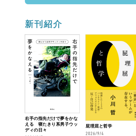
新刊紹介
右手の指先だけで夢をかな
える 寝たきり系男子ウッ
屁理屈と哲学
ディの日々
2026/9/4