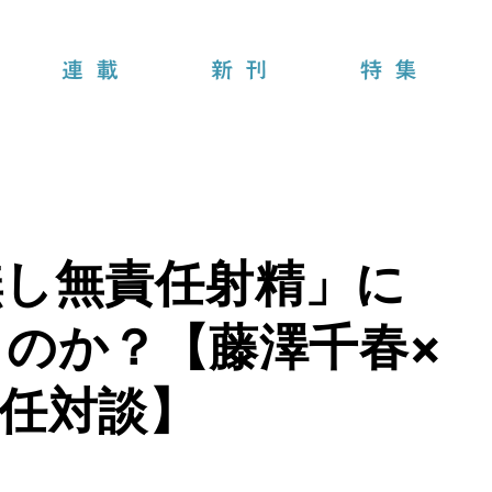
連載
新刊
特集
無し無責任射精」に
のか？【藤澤千春×
任対談】