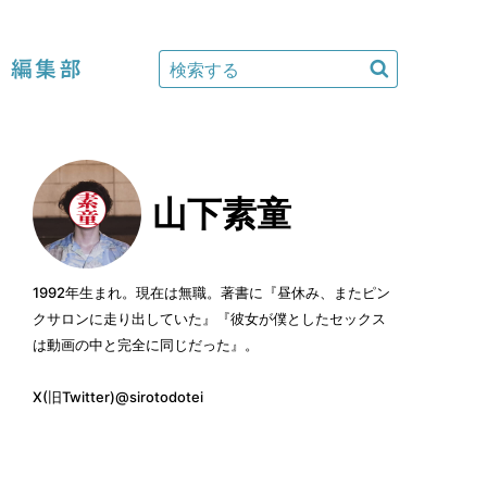
編集部
山下素童
1992年生まれ。現在は無職。著書に『昼休み、またピン
クサロンに走り出していた』『彼女が僕としたセックス
は動画の中と完全に同じだった』。
X(旧Twitter)
@sirotodotei