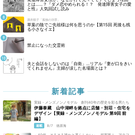
とは……？『ダメ恋やめられる！？ 発達障害女子の愛
と性』人気回試し読み
酒井順子「孤独の功罪」
草葉の陰でご先祖様は何を思うのか【第15回 死後も残
る小さなイエ】
禁止になった交霊術
夫と会話をしないのは「自衛」…リアル『妻が口をきい
てくれません』主婦が涙した名場面とは？
新着記事
実録・メンズノンノモデル 創刊40年の歴史を彩る男たち
伊藤泰藏 山中湖畔を拠点に店舗・別荘・住宅を
デザイン【実録・メンズノンノモデル 第9回 前
編】
連載
8/7
徳原海
～40代、そろそろ誰かと暮らしたい～ 超実践！ アラフ