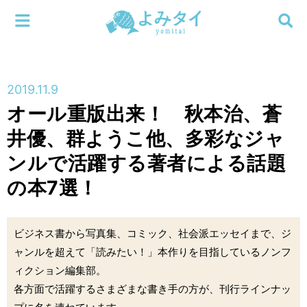
メニューを閉じる
よみタイ
ホーム
2019.11.9
新着
オール重版出来！ 秋本治、蒼
検索する
井優、群ようこ他、多彩なジャ
連載
ンルで活躍する著者による話題
新刊
の本7選！
特集
ビジネス書から写真集、コミック、社会派エッセイまで、ジ
編集部
ャンルを超えて「読みたい！」本作りを目指しているノンフ
ィクション編集部。
各方面で活躍するさまざまな書き手の方が、刊行ラインナッ