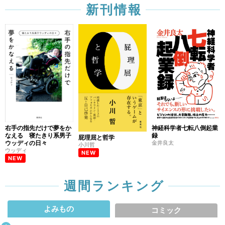
新刊情報
右手の指先だけで夢をか
神経科学者七転八倒起業
なえる 寝たきり系男子
録
屁理屈と哲学
ウッディの日々
金井良太
小川哲
ウッディ
NEW
NEW
週間ランキング
よみもの
コミック