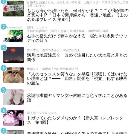
目指すは山頂よりも、おもしろい寄り道 山岳ライター高橋庄太郎の山の名
＆珍プレイス
もしも海から歩いたら、何日かかる？ ここが我が国の
ど真ん中!? 「日本で海岸線から一番遠い地点」【山の
名＆珍プレイス 第9回】
新刊 : ウッディ
脊髄性筋萎縮症（SMA）患者で重度障害者。28歳の夢と本音
右手の指先だけで夢をかなえる 寝たきり系男子ウッ
ディの日々
佐々木亮「酒のつまみは、宇宙のはなし」
満月は地震注意？ 改めて注目したい大地震と月との
関係
伊藤弘了「感想迷子のための映画入門」
『人のセックスを笑うな』を早送り視聴してはいけな
い理由とは？――「四角」関係を「視覚」化する映画
の魔法
承認欲求型ヤリマン女〜尻軽にも色々学ぶことがある
話
新人賞コンプレックス
トガッていたらダメなのか？【新人賞コンプレック
ス 第4回】
発達障害女性が、なぜか行く先々でモテてしまう理由