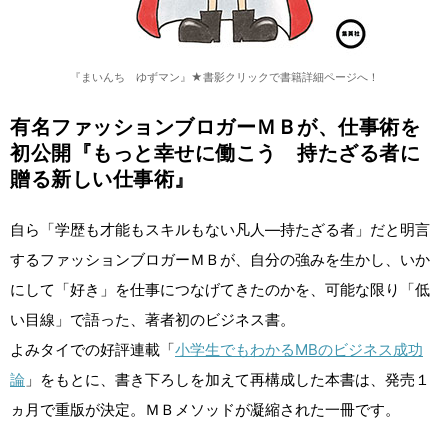
『まいんち ゆずマン』★書影クリックで書籍詳細ページへ！
有名ファッションブロガーＭＢが、仕事術を
初公開『もっと幸せに働こう 持たざる者に
贈る新しい仕事術』
自ら「学歴も才能もスキルもない凡人―持たざる者」だと明言
するファッションブロガーＭＢが、自分の強みを生かし、いか
にして「好き」を仕事につなげてきたのかを、可能な限り「低
い目線」で語った、著者初のビジネス書。
よみタイでの好評連載「
小学生でもわかるMBのビジネス成功
論
」をもとに、書き下ろしを加えて再構成した本書は、発売１
ヵ月で重版が決定。ＭＢメソッドが凝縮された一冊です。