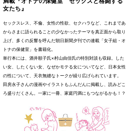
満載『オトナの保健室 セックスと格闘する
女たち』
セックスレス、不倫、女性の性欲、セクハラなど、これまであ
からさまに語られることの少なかったテーマを真正面から取り
上げ、多くの反響を呼んだ朝日新聞夕刊での連載「女子組・オ
トナの保健室」を書籍化。
単行本には、酒井順子氏×村山由佳氏の特別対談も収録。した
い女、したくない女、なぜかモテる女についてなど、日本女性
の性について、天衣無縫なトークが繰り広げられています。
田房永子さんの漫画やイラストもふんだんに掲載し、読みどこ
ろ盛りだくさん。一家に一冊、家庭円満にもつながるかも！？