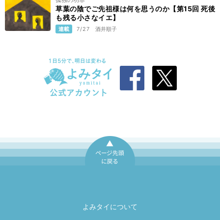
草葉の陰でご先祖様は何を思うのか【第15回 死後
も残る小さなイエ】
連載
7/27
酒井順子
ページ先頭に戻
る
よみタイについて