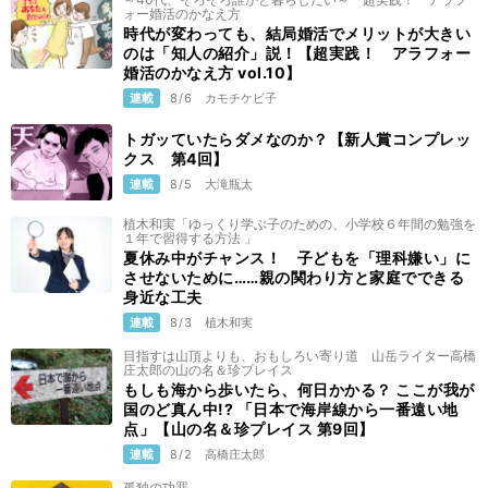
ォー婚活のかなえ方
時代が変わっても、結局婚活でメリットが大きい
のは「知人の紹介」説！【超実践！ アラフォー
婚活のかなえ方 vol.10】
連載
8/6
カモチケビ子
トガッていたらダメなのか？【新人賞コンプレッ
クス 第4回】
連載
8/5
大滝瓶太
植木和実「ゆっくり学ぶ子のための、小学校６年間の勉強を
１年で習得する方法 」
夏休み中がチャンス！ 子どもを「理科嫌い」に
させないために……親の関わり方と家庭でできる
身近な工夫
連載
8/3
植木和実
目指すは山頂よりも、おもしろい寄り道 山岳ライター高橋
庄太郎の山の名＆珍プレイス
もしも海から歩いたら、何日かかる？ ここが我が
国のど真ん中!? 「日本で海岸線から一番遠い地
点」【山の名＆珍プレイス 第9回】
連載
8/2
高橋庄太郎
孤独の功罪