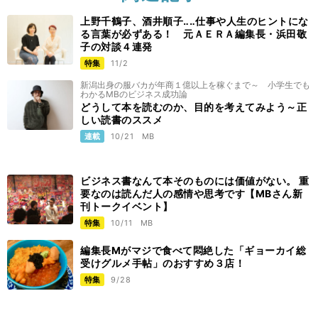
上野千鶴子、酒井順子‥‥仕事や人生のヒントにな
る言葉が必ずある！ 元ＡＥＲＡ編集長・浜田敬
子の対談４連発
特集
11/2
新潟出身の服バカが年商１億以上を稼ぐまで～ 小学生でも
わかるMBのビジネス成功論
どうして本を読むのか、目的を考えてみよう～正
しい読書のススメ
連載
10/21
MB
ビジネス書なんて本そのものには価値がない。 重
要なのは読んだ人の感情や思考です【MBさん新
刊トークイベント】
特集
10/11
MB
編集長Mがマジで食べて悶絶した「ギョーカイ総
受けグルメ手帖」のおすすめ３店！
特集
9/28