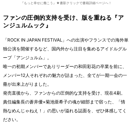
『もっと幸せに働こう』★書影クリックで書籍詳細ページへ！
ファンの圧倒的支持を受け、版を重ねる『ア
ンジュルムック』
「ROCK IN JAPAN FESTIVAL」への出演やフランスでの海外単
独公演を開催するなど、国内外から注目を集めるアイドルグル
ープ「アンジュルム」。
唯一の初期メンバーでありリーダーの和田彩花の卒業を前に、
メンバー12人それぞれの魅力が詰まった、全てが一期一会の一
冊が出来上がりました。
発売直後から、ファンからの圧倒的な支持を受け、現在4刷。
責任編集長の蒼井優×菊池亜希子の魂が細部まで宿った、「情
熱なめんじゃねえ！」の思いが溢れる誌面を、ぜひ体感してく
ださい。