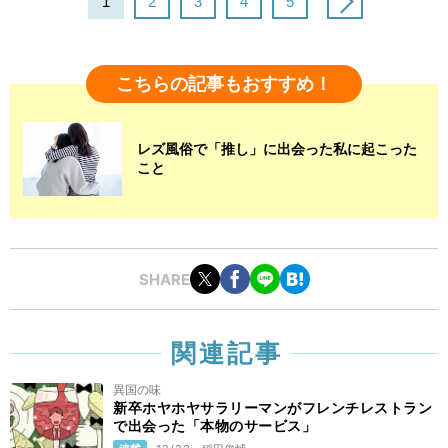
1
2
3
4
5
こちらの記事もおすすめ！
レズ風俗で「推し」に出会った私に起こった
こと
SHARE
関連記事
異国の味
新卒ホヤホヤサラリーマンがフレンチレストラン
で出会った「本物のサービス」