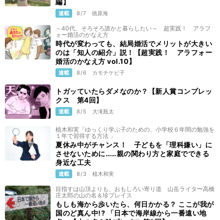
編】
連載
8/7
徳原海
～40代、そろそろ誰かと暮らしたい～ 超実践！ アラフ
ォー婚活のかなえ方
時代が変わっても、結局婚活でメリットが大きい
のは「知人の紹介」説！【超実践！ アラフォー
婚活のかなえ方 vol.10】
連載
8/6
カモチケビ子
トガッていたらダメなのか？【新人賞コンプレッ
クス 第4回】
連載
8/5
大滝瓶太
植木和実「ゆっくり学ぶ子のための、小学校６年間の勉強を
１年で習得する方法 」
夏休み中がチャンス！ 子どもを「理科嫌い」に
させないために……親の関わり方と家庭でできる
身近な工夫
連載
8/3
植木和実
目指すは山頂よりも、おもしろい寄り道 山岳ライター高橋
庄太郎の山の名＆珍プレイス
もしも海から歩いたら、何日かかる？ ここが我が
国のど真ん中!? 「日本で海岸線から一番遠い地