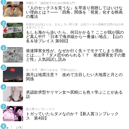
伊藤弘了「感想迷子のための映画入門」
『人のセックスを笑うな』を早送り視聴してはいけな
い理由とは？――「四角」関係を「視覚」化する映画
の魔法
目指すは山頂よりも、おもしろい寄り道 山岳ライター高橋庄太郎の山の名
＆珍プレイス
もしも海から歩いたら、何日かかる？ ここが我が国の
ど真ん中!? 「日本で海岸線から一番遠い地点」【山の
名＆珍プレイス 第9回】
発達障害女性が、なぜか行く先々でモテてしまう理由
とは……？『ダメ恋やめられる！？ 発達障害女子の愛
と性』人気回試し読み
佐々木亮「酒のつまみは、宇宙のはなし」
満月は地震注意？ 改めて注目したい大地震と月との
関係
承認欲求型ヤリマン女〜尻軽にも色々学ぶことがある
話
新人賞コンプレックス
トガッていたらダメなのか？【新人賞コンプレック
ス 第4回】