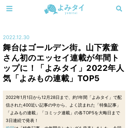
メニューを閉じる
よみタイ
ホーム
2022.12.30
新着
舞台はゴールデン街。山下素童
検索する
さん初のエッセイ連載が年間ト
連載
ップに！「よみタイ」2022年人
新刊
気「よみもの連載」TOP5
特集
2022年1月1日から12月28日まで、約1年間「よみタイ」で配
編集部
信された400近い記事の中から、よく読まれた「特集記事」
「よみもの連載」「コミック連載」の各TOP5を大晦日まで
3日連続で発表！