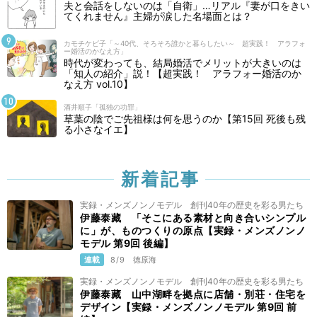
夫と会話をしないのは「自衛」…リアル『妻が口をきい
てくれません』主婦が涙した名場面とは？
カモチケビ子「～40代、そろそろ誰かと暮らしたい～ 超実践！ アラフォ
ー婚活のかなえ方」
時代が変わっても、結局婚活でメリットが大きいのは
「知人の紹介」説！【超実践！ アラフォー婚活のか
なえ方 vol.10】
酒井順子「孤独の功罪」
草葉の陰でご先祖様は何を思うのか【第15回 死後も残
る小さなイエ】
新着記事
実録・メンズノンノモデル 創刊40年の歴史を彩る男たち
伊藤泰藏 「そこにある素材と向き合いシンプル
に」が、ものつくりの原点【実録・メンズノンノ
モデル 第9回 後編】
連載
8/9
徳原海
実録・メンズノンノモデル 創刊40年の歴史を彩る男たち
伊藤泰藏 山中湖畔を拠点に店舗・別荘・住宅を
デザイン【実録・メンズノンノモデル 第9回 前