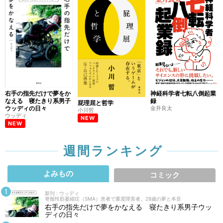
右手の指先だけで夢をか
神経科学者七転八倒起業
なえる 寝たきり系男子
録
屁理屈と哲学
ウッディの日々
金井良太
小川哲
ウッディ
NEW
NEW
週間ランキング
よみもの
コミック
新刊 : ウッディ
脊髄性筋萎縮症（SMA）患者で重度障害者。28歳の夢と本音
右手の指先だけで夢をかなえる 寝たきり系男子ウッ
ディの日々