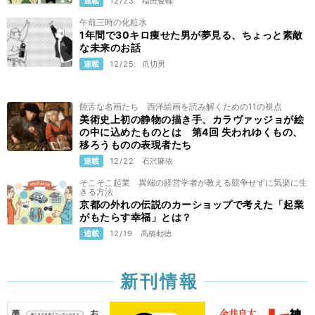
連載
12/23
稲田俊輔
午前三時の化粧水
1年間で30キロ痩せた男が夢見る、ちょっと素敵
な未来のお話
連載
12/25
爪切男
饒舌な名画たち 西洋絵画を読み解くための11の視点
美術史上初の静物の描き手、カラヴァッジョが絵
の中に込めたものとは 第4回 失われゆくもの、
移ろうものの表現者たち
連載
12/22
石沢麻依
そこそこ起業 異端の経営学者が教える競争せずに気楽に生
きる方法
京都の外れの伝説のカーショップで考えた「起業
がもたらす幸福」とは？
連載
12/19
高橋勅徳
新刊情報