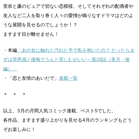
里奈と廉のピュアで切ない恋模様、そしてそれぞれの配偶者や
友人など二人を取り巻く人々の愛憎が織りなすドラマはどのよ
うな展開を見せるのでしょうか！？
ますます目が離せません！
・本編
「あの女に触れた汚れた手で私を抱いたの？ だったらま
ずは罪悪感と後悔でうんと苦しむがいい～第29話（美月・後
編）」
・「恋と友情のあいだで」
連載一覧
＊ ＊ ＊
以上、3月の月間人気コミック連載、ベスト5でした。
各作品、ますます盛り上がりを見せる4月のランキングもどう
ぞお楽しみに！