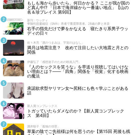
もしも海から歩いたら、何日かかる？ ここが我が国の
ど真ん中!? 「日本で海岸線から一番遠い地点」【山の
名＆珍プレイス 第9回】
新刊 : ウッディ
脊髄性筋萎縮症（SMA）患者で重度障害者。28歳の夢と本音
右手の指先だけで夢をかなえる 寝たきり系男子ウッ
ディの日々
佐々木亮「酒のつまみは、宇宙のはなし」
満月は地震注意？ 改めて注目したい大地震と月との
関係
伊藤弘了「感想迷子のための映画入門」
『人のセックスを笑うな』を早送り視聴してはいけな
い理由とは？――「四角」関係を「視覚」化する映画
の魔法
承認欲求型ヤリマン女〜尻軽にも色々学ぶことがある
話
新人賞コンプレックス
トガッていたらダメなのか？【新人賞コンプレック
ス 第4回】
酒井順子「孤独の功罪」
草葉の陰でご先祖様は何を思うのか【第15回 死後も残