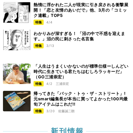
熱情に浮かれた二人が現実に引き戻される衝撃展
開！「恋と友情のあいだで」他、3月の「コミッ
ク連載」TOP5
特集
4/4
わかりみが深すぎる！ 「沼の中で不惑を迎えま
す。」沼の民に刺さった名言集
特集
3/13
「人生はうまくいかないのが標準仕様ーしんどい
時代に生きている君たちはむしろラッキーだ」
（GO三浦崇宏）
特集
4/2
三浦崇宏
帰ってきた「バック・トゥ・ザ・ストリート」!
元smart編集長が本当に買ってよかった100均最
旬アイテムはこれだ!!
特集
3/20
佐藤誠二朗
新刊情報