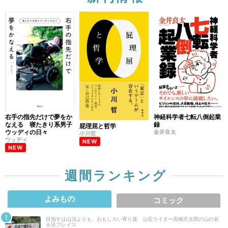
右手の指先だけで夢をか
神経科学者七転八倒起業
なえる 寝たきり系男子
録
屁理屈と哲学
ウッディの日々
金井良太
小川哲
ウッディ
NEW
NEW
週間ランキング
よみもの
コミック
目指すは山頂よりも、おもしろい寄り道 山岳ライター高橋庄太郎の山の名
＆珍プレイス