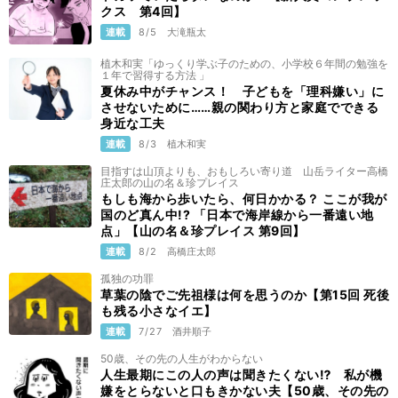
クス 第4回】
連載
8/5
大滝瓶太
植木和実「ゆっくり学ぶ子のための、小学校６年間の勉強を
１年で習得する方法 」
夏休み中がチャンス！ 子どもを「理科嫌い」に
させないために……親の関わり方と家庭でできる
身近な工夫
連載
8/3
植木和実
目指すは山頂よりも、おもしろい寄り道 山岳ライター高橋
庄太郎の山の名＆珍プレイス
もしも海から歩いたら、何日かかる？ ここが我が
国のど真ん中!? 「日本で海岸線から一番遠い地
点」【山の名＆珍プレイス 第9回】
連載
8/2
高橋庄太郎
孤独の功罪
草葉の陰でご先祖様は何を思うのか【第15回 死後
も残る小さなイエ】
連載
7/27
酒井順子
50歳、その先の人生がわからない
人生最期にこの人の声は聞きたくない⁉ 私が機
嫌をとらないと口もきかない夫【50歳、その先の