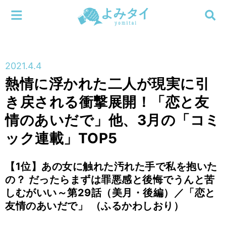
メニューを閉じる
よみタイ
ホーム
2021.4.4
新着
熱情に浮かれた二人が現実に引
検索する
き戻される衝撃展開！「恋と友
連載
情のあいだで」他、3月の「コミ
新刊
ック連載」TOP5
特集
【1位】あの女に触れた汚れた手で私を抱いた
の？ だったらまずは罪悪感と後悔でうんと苦
編集部
しむがいい～第29話（美月・後編）／「恋と
友情のあいだで」 （ふるかわしおり）