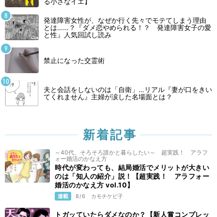
る小さなイエ】
発達障害女性が、なぜか行く先々でモテてしまう理由
とは……？『ダメ恋やめられる！？ 発達障害女子の愛
と性』人気回試し読み
禁止になった交霊術
夫と会話をしないのは「自衛」…リアル『妻が口をきい
てくれません』主婦が涙した名場面とは？
新着記事
～40代、そろそろ誰かと暮らしたい～ 超実践！ アラフ
ォー婚活のかなえ方
時代が変わっても、結局婚活でメリットが大きい
のは「知人の紹介」説！【超実践！ アラフォー
婚活のかなえ方 vol.10】
連載
8/6
カモチケビ子
トガッていたらダメなのか？【新人賞コンプレッ