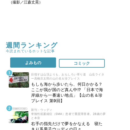
（撮影／江森丈晃）
週間ランキング
今読まれているホットな記事
よみもの
コミック
目指すは山頂よりも、おもしろい寄り道 山岳ライタ
ー高橋庄太郎の山の名＆珍プレイス
もしも海から歩いたら、何日かかる？
ここが我が国のど真ん中!? 「日本で海
岸線から一番遠い地点」【山の名＆珍
プレイス 第9回】
新刊 : ウッディ
脊髄性筋萎縮症（SMA）患者で重度障害者。28歳の夢
と本音
右手の指先だけで夢をかなえる 寝た
きり系男子ウッディの日々