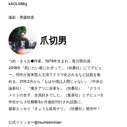
kAOL58Bg
撮影：齊藤晴香
爪切男
つめ・きりお●作家。1979年生まれ、香川県出身。
2018年『死にたい夜にかぎって』（扶桑社）にてデビュ
ー。同作が賀来賢人主演でドラマ化されるなど話題を集
める。21年2月から『もはや僕は人間じゃない』（中央公
論新社）、『働きアリに花束を』（扶桑社）、『クラス
メイトの女子、全員好きでした』（集英社）とデビュー2
作目から３社横断3か月連続刊行され話題に。
最新エッセイ『きょうも延長ナリ』（扶桑社）発売中！
公式ツイッター
@tsumekiriman