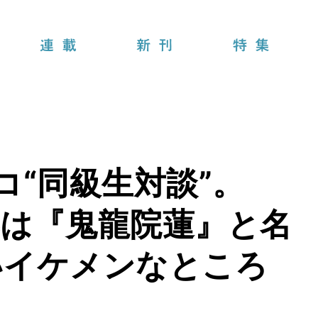
連載
新刊
特集
コ“同級生対談”。
は『鬼龍院蓮』と名
いイケメンなところ