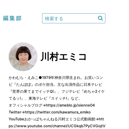
編集部
川村エミコ
かわむら・えみこ●1979年神奈川県生まれ。お笑いコン
ビ『たんぽぽ』のボケ担当。主な出演作品に日本テレビ
『世界の果てまでイッテQ!』、フジテレビ『めちゃ2イケ
てるッ!』、東海テレビ『スイッチ!』など。
オフィシャルブログ→
https://ameblo.jp/sienne04
Twitter→
https://twitter.com/kawamura_emiko
YouTubeおかっぱちゃんねる川村エミコ公式動画館→
htt
ps://www.youtube.com/channel/UCGkqb7PyCVGojtV