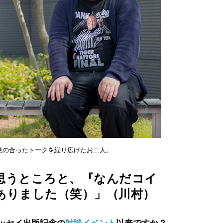
息の合ったトークを繰り広げたお二人。
思うところと、『なんだコイ
ありました（笑）」（川村）
ッセイ出版記念の
対談イベント
以来ですか？