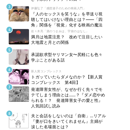
伊藤弘了「感想迷子のための映画入門」
『人のセックスを笑うな』を早送り視
聴してはいけない理由とは？――「四
角」関係を「視覚」化する映画の魔法
佐々木亮「酒のつまみは、宇宙のはなし」
満月は地震注意？ 改めて注目したい
大地震と月との関係
承認欲求型ヤリマン女〜尻軽にも色々
学ぶことがある話
新人賞コンプレックス
トガッていたらダメなのか？【新人賞
コンプレックス 第4回】
発達障害女性が、なぜか行く先々でモ
テてしまう理由とは……？『ダメ恋やめ
られる！？ 発達障害女子の愛と性』
人気回試し読み
夫と会話をしないのは「自衛」…リアル
『妻が口をきいてくれません』主婦が
涙した名場面とは？