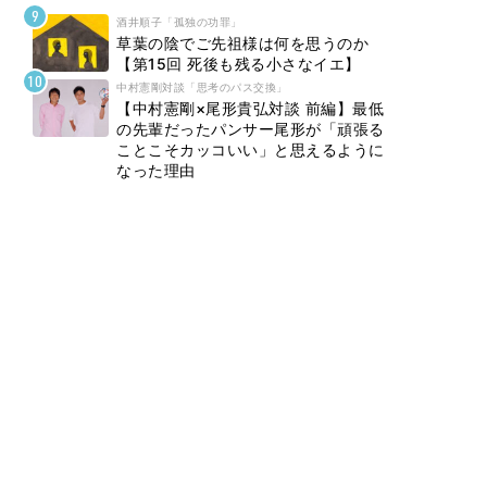
酒井順子「孤独の功罪」
草葉の陰でご先祖様は何を思うのか
【第15回 死後も残る小さなイエ】
中村憲剛対談「思考のパス交換」
【中村憲剛×尾形貴弘対談 前編】最低
の先輩だったパンサー尾形が「頑張る
ことこそカッコいい」と思えるように
なった理由