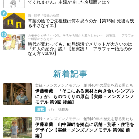
てくれません』主婦が涙した名場面とは？
酒井順子「孤独の功罪」
草葉の陰でご先祖様は何を思うのか【第15回 死後も残
る小さなイエ】
カモチケビ子「～40代、そろそろ誰かと暮らしたい～ 超実践！ アラフォ
ー婚活のかなえ方」
時代が変わっても、結局婚活でメリットが大きいのは
「知人の紹介」説！【超実践！ アラフォー婚活のか
なえ方 vol.10】
新着記事
実録・メンズノンノモデル 創刊40年の歴史を彩る男たち
伊藤泰藏 「そこにある素材と向き合いシンプル
に」が、ものつくりの原点【実録・メンズノンノ
モデル 第9回 後編】
連載
8/9
徳原海
実録・メンズノンノモデル 創刊40年の歴史を彩る男たち
伊藤泰藏 山中湖畔を拠点に店舗・別荘・住宅を
デザイン【実録・メンズノンノモデル 第9回 前
編】