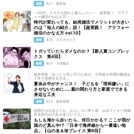
連載
8/7
徳原海
～40代、そろそろ誰かと暮らしたい～ 超実践！ アラフ
ォー婚活のかなえ方
時代が変わっても、結局婚活でメリットが大きい
のは「知人の紹介」説！【超実践！ アラフォー
婚活のかなえ方 vol.10】
連載
8/6
カモチケビ子
トガッていたらダメなのか？【新人賞コンプレッ
クス 第4回】
連載
8/5
大滝瓶太
植木和実「ゆっくり学ぶ子のための、小学校６年間の勉強を
１年で習得する方法 」
夏休み中がチャンス！ 子どもを「理科嫌い」に
させないために……親の関わり方と家庭でできる
身近な工夫
連載
8/3
植木和実
目指すは山頂よりも、おもしろい寄り道 山岳ライター高橋
庄太郎の山の名＆珍プレイス
もしも海から歩いたら、何日かかる？ ここが我が
国のど真ん中!? 「日本で海岸線から一番遠い地
点」【山の名＆珍プレイス 第9回】