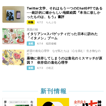
Twitter文学、それはもう一つのChatGPTである
──統計的に確からしい地獄絵図『本当に欲しか
ったものは、もう』書評
特集
4/12
らんぶる
異国の味
イタリアン=スパゲッティだった日本に訪れた
「イタメシ」ブーム
連載
4/14
稲田俊輔
絶望の進化心理学 なぜ私たちは〈心を病む〉生き物なの
か？
薬物に依存してしまうのは進化のミスマッチが原
因？ 依存症の進化心理学
連載
4/13
小松正
新刊情報