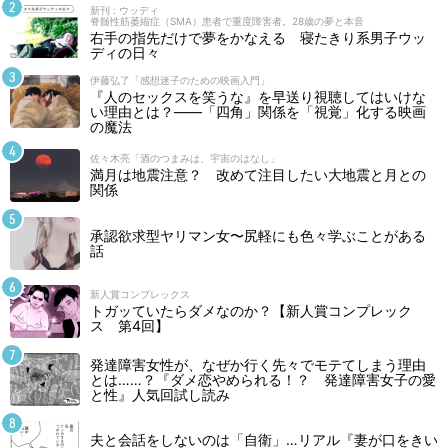
新刊 : ウッディ
脊髄性筋萎縮症（SMA）患者で重度障害者。28歳の夢と本音
右手の指先だけで夢をかなえる 寝たきり系男子ウッ
ディの日々
伊藤弘了「感想迷子のための映画入門」
『人のセックスを笑うな』を早送り視聴してはいけな
い理由とは？――「四角」関係を「視覚」化する映画
の魔法
佐々木亮「酒のつまみは、宇宙のはなし」
満月は地震注意？ 改めて注目したい大地震と月との
関係
承認欲求型ヤリマン女〜尻軽にも色々学ぶことがある
話
新人賞コンプレックス
トガッていたらダメなのか？【新人賞コンプレック
ス 第4回】
発達障害女性が、なぜか行く先々でモテてしまう理由
とは……？『ダメ恋やめられる！？ 発達障害女子の愛
と性』人気回試し読み
夫と会話をしないのは「自衛」…リアル『妻が口をきい