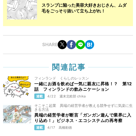
スランプに陥った美容大好きおじさん、ムダ
毛をごっそり抜いて立ち上がれ！
SHARE
関連記事
フィンランド くらしのレッスン
一緒にお酒を飲めば一気に親友に昇格！？ 第12
話 フィンランドの飲みニケーション
連載
4/22
週末北欧部 chika
そこそこ起業 異端の経営学者が教える競争せずに気楽に生
きる方法
異端の経営学者が断言「ガンガン遊んで業界に入
り込め！」ビジネス・エコシステムの再考察
連載
4/17
高橋勅徳