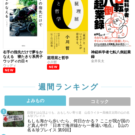
右手の指先だけで夢をか
神経科学者七転八倒起業
なえる 寝たきり系男子
録
屁理屈と哲学
ウッディの日々
金井良太
小川哲
ウッディ
NEW
NEW
週間ランキング
よみもの
コミック
目指すは山頂よりも、おもしろい寄り道 山岳ライター高橋庄太郎の山の名
＆珍プレイス
もしも海から歩いたら、何日かかる？ ここが我が国の
ど真ん中!? 「日本で海岸線から一番遠い地点」【山の
名＆珍プレイス 第9回】