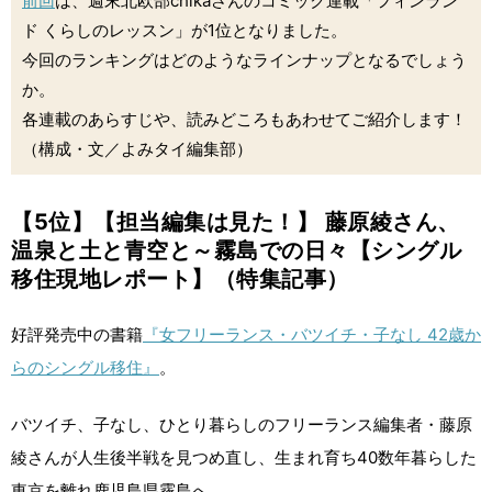
前回
は、週末北欧部chikaさんのコミック連載「フィンラン
ド くらしのレッスン」が1位となりました。
今回のランキングはどのようなラインナップとなるでしょう
か。
各連載のあらすじや、読みどころもあわせてご紹介します！
（構成・文／よみタイ編集部）
【5位】【担当編集は見た！】 藤原綾さん、
温泉と土と青空と～霧島での日々【シングル
移住現地レポート】（特集記事）
好評発売中の書籍
『女フリーランス・バツイチ・子なし 42歳か
らのシングル移住』
。
バツイチ、子なし、ひとり暮らしのフリーランス編集者・藤原
綾さんが人生後半戦を見つめ直し、生まれ育ち40数年暮らした
東京を離れ鹿児島県霧島へ。