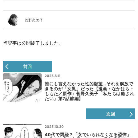
菅野久美子
当記事は公開終了しました。
前回
2025.8.11
誰にも言えなかった性的願望…それを解放で
きるのが「女風」だった【漫画：なかはら・
ももた／原作：菅野久美子「私たちは癒され
たい」第7話前編】
次回
2025.10.30
40代で閉経？「女でいられなくなる恐怖」