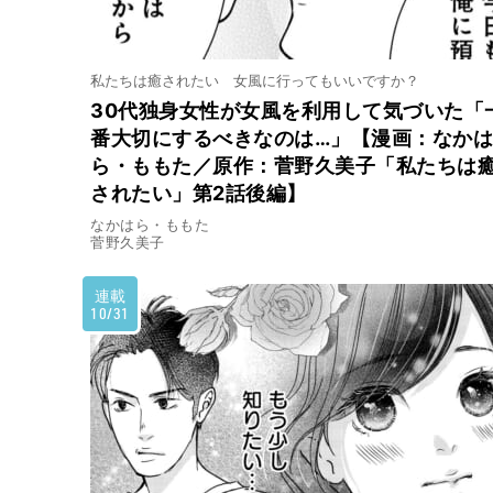
私たちは癒されたい 女風に行ってもいいですか？
30代独身女性が女風を利用して気づいた「
番大切にするべきなのは…」【漫画：なかは
ら・ももた／原作：菅野久美子「私たちは
されたい」第2話後編】
なかはら・ももた
菅野久美子
連載
10/31