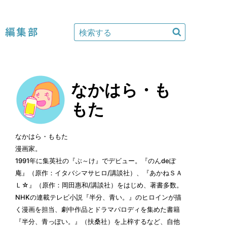
編集部
なかはら・も
もた
なかはら・ももた
漫画家。
1991年に集英社の『ぶ～け』でデビュー。『のんdeぽ
庵』（原作：イタバシマサヒロ/講談社）、『あかねＳＡ
Ｌ☆』（原作：岡田惠和/講談社）をはじめ、著書多数。
NHKの連載テレビ小説『半分、青い。』のヒロインが描
く漫画を担当、劇中作品とドラマパロディを集めた書籍
『半分、青っぽい。』（扶桑社）を上梓するなど、自他