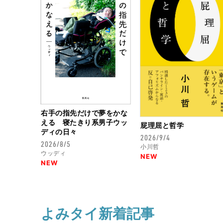
右手の指先だけで夢をかな
える 寝たきり系男子ウッ
屁理屈と哲学
ディの日々
2026/9/4
2026/8/5
小川哲
ウッディ
NEW
NEW
よみタイ新着記事