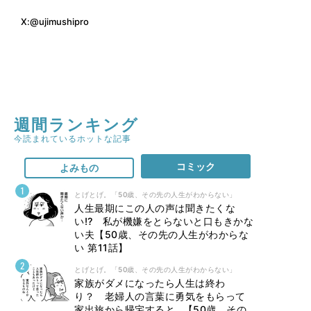
X:
@ujimushipro
週間ランキング
今読まれているホットな記事
コミック
よみもの
とげとげ。「50歳、その先の人生がわからない」
人生最期にこの人の声は聞きたくな
い⁉ 私が機嫌をとらないと口もきかな
い夫【50歳、その先の人生がわからな
い 第11話】
とげとげ。「50歳、その先の人生がわからない」
家族がダメになったら人生は終わ
り？ 老婦人の言葉に勇気をもらって
家出旅から帰宅すると…【50歳、その