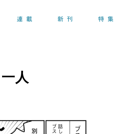
連載
新刊
特集
も一人