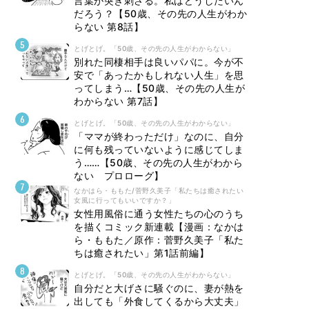
言葉が突き刺さる。私はどうしたいん
だろう？【50歳、その先の人生がわか
らない 第8話】
とげとげ。「50歳、その先の人生がわからない」
別れた同棲相手は良いパパに。今が不
安で「あったかもしれない人生」を思
ってしまう…【50歳、その先の人生が
わからない 第7話】
とげとげ。「50歳、その先の人生がわからない」
「ママが終わっただけ」なのに、自分
に何も残っていないように感じてしま
う……【50歳、その先の人生がわから
ない プロローグ】
なかはら・ももた/菅野久美子「私たちは癒されたい
女風に行ってもいいですか？」
女性用風俗に通う女性たちの心のうち
を描くコミック新連載【漫画：なかは
ら・ももた／原作：菅野久美子「私た
ちは癒されたい」第1話前編】
とげとげ。「50歳、その先の人生がわからない」
自分だと大げさに騒ぐのに、妻が熱を
出しても「外食してくるから大丈夫」