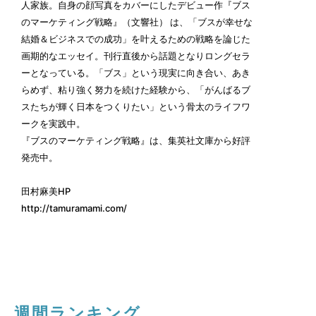
人家族。自身の顔写真をカバーにしたデビュー作『ブス
のマーケティング戦略』（文響社） は、「ブスが幸せな
結婚＆ビジネスでの成功」を叶えるための戦略を論じた
画期的なエッセイ。刊行直後から話題となりロングセラ
ーとなっている。「ブス」という現実に向き合い、あき
らめず、粘り強く努力を続けた経験から、「がんばるブ
スたちが輝く日本をつくりたい」という骨太のライフワ
ークを実践中。
『ブスのマーケティング戦略』は、集英社文庫から好評
発売中。
田村麻美HP
http://tamuramami.com/
週間ランキング