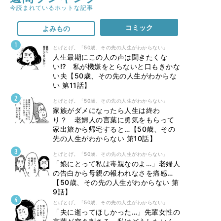
今読まれているホットな記事
コミック
よみもの
とげとげ。「50歳、その先の人生がわからない」
人生最期にこの人の声は聞きたくな
い⁉ 私が機嫌をとらないと口もきかな
い夫【50歳、その先の人生がわからな
い 第11話】
とげとげ。「50歳、その先の人生がわからない」
家族がダメになったら人生は終わ
り？ 老婦人の言葉に勇気をもらって
家出旅から帰宅すると…【50歳、その
先の人生がわからない 第10話】
とげとげ。「50歳、その先の人生がわからない」
「娘にとって私は毒親なのよ…」老婦人
の告白から母親の報われなさを痛感…
【50歳、その先の人生がわからない 第
9話】
とげとげ。「50歳、その先の人生がわからない」
「夫に逝ってほしかった…」先輩女性の