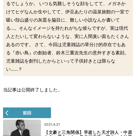
るでしょうか。 いつも気難しそうな顔をしてて、メガネか
けてヒゲなんか生やしてて、伊豆あたりの温泉旅館の一室で
吸い殻山盛りの灰皿を脇目に、難しい小説なんか書いて
る…。そんなイメージを持たれがちな彼らですが、実は現代
人とたいして変わらないような、実に人間臭い面もたくさん
あるのです。 さて、今回は児童雑誌の草分け的存在でもあ
る『赤い鳥』の創始者、鈴木三重吉先生の意外すぎる素顔。
児童雑誌を創刊したからといって子供好きとは限らな
い……？
当記事は公開終了しました。
前回
2021.4.21
【文豪と三角関係】早逝した天才詩人・中原