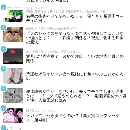
名＆珍プレイス 第9回】
新刊 : ウッディ
脊髄性筋萎縮症（SMA）患者で重度障害者。28歳の夢と本音
右手の指先だけで夢をかなえる 寝たきり系男子ウッ
ディの日々
伊藤弘了「感想迷子のための映画入門」
『人のセックスを笑うな』を早送り視聴してはいけな
い理由とは？――「四角」関係を「視覚」化する映画
の魔法
佐々木亮「酒のつまみは、宇宙のはなし」
満月は地震注意？ 改めて注目したい大地震と月との
関係
承認欲求型ヤリマン女〜尻軽にも色々学ぶことがある
話
発達障害女性が、なぜか行く先々でモテてしまう理由
とは……？『ダメ恋やめられる！？ 発達障害女子の愛
と性』人気回試し読み
新人賞コンプレックス
トガッていたらダメなのか？【新人賞コンプレック
ス 第4回】