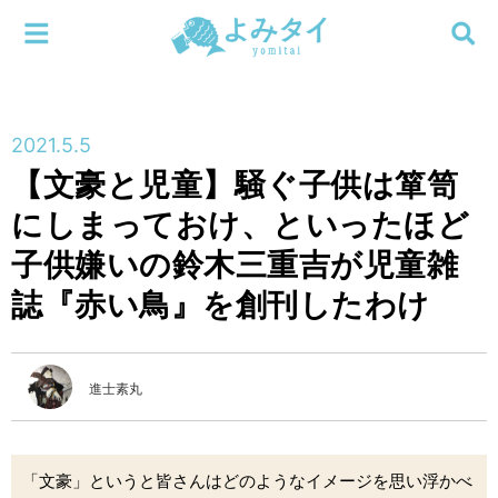
メニューを閉じる
よみタイ
ホーム
2021.5.5
新着
【文豪と児童】騒ぐ子供は箪笥
検索する
にしまっておけ、といったほど
連載
子供嫌いの鈴木三重吉が児童雑
新刊
誌『赤い鳥』を創刊したわけ
特集
進士素丸
編集部
「文豪」というと皆さんはどのようなイメージを思い浮かべ