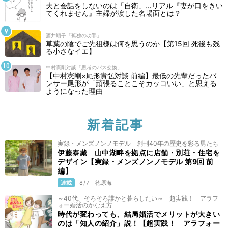
夫と会話をしないのは「自衛」…リアル『妻が口をきい
てくれません』主婦が涙した名場面とは？
酒井順子「孤独の功罪」
草葉の陰でご先祖様は何を思うのか【第15回 死後も残
る小さなイエ】
中村憲剛対談「思考のパス交換」
【中村憲剛×尾形貴弘対談 前編】最低の先輩だったパ
ンサー尾形が「頑張ることこそカッコいい」と思える
ようになった理由
新着記事
実録・メンズノンノモデル 創刊40年の歴史を彩る男たち
伊藤泰藏 山中湖畔を拠点に店舗・別荘・住宅を
デザイン【実録・メンズノンノモデル 第9回 前
編】
連載
8/7
徳原海
～40代、そろそろ誰かと暮らしたい～ 超実践！ アラフ
ォー婚活のかなえ方
時代が変わっても、結局婚活でメリットが大きい
のは「知人の紹介」説！【超実践！ アラフォー