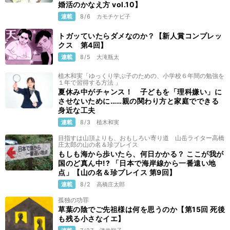
婚活のかなえ方 vol.10】
連載
8/6
カモチケビ子
トガッていたらダメなのか？【新人賞コンプレッ
クス 第4回】
連載
8/5
大滝瓶太
植木和実「ゆっくり学ぶ子のための、小学校６年間の勉強を
１年で習得する方法 」
夏休み中がチャンス！ 子どもを「理科嫌い」に
させないために……親の関わり方と家庭でできる
身近な工夫
連載
8/3
植木和実
目指すは山頂よりも、おもしろい寄り道 山岳ライター高橋
庄太郎の山の名＆珍プレイス
もしも海から歩いたら、何日かかる？ ここが我が
国のど真ん中!? 「日本で海岸線から一番遠い地
点」【山の名＆珍プレイス 第9回】
連載
8/2
高橋庄太郎
孤独の功罪
草葉の陰でご先祖様は何を思うのか【第15回 死後
も残る小さなイエ】