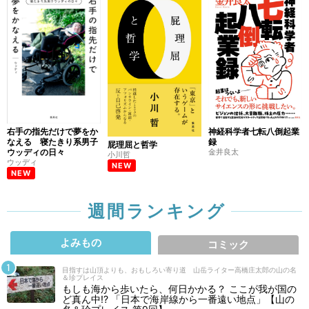
右手の指先だけで夢をか
神経科学者七転八倒起業
なえる 寝たきり系男子
録
屁理屈と哲学
ウッディの日々
金井良太
小川哲
ウッディ
NEW
NEW
週間ランキング
よみもの
コミック
目指すは山頂よりも、おもしろい寄り道 山岳ライター高橋庄太郎の山の名
＆珍プレイス
もしも海から歩いたら、何日かかる？ ここが我が国の
ど真ん中!? 「日本で海岸線から一番遠い地点」【山の