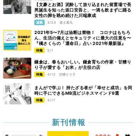
【文豪とお酒】泥酔して放り込まれた留置場で長
男誕生を知った坂口安吾と、一滴も飲まずに踊る
女性の脚を眺め続けた川端康成
連載
3/24
進士素丸
2021年5〜7月は油断は禁物！ コロナはもちろ
ん、生活の備えとセキュリティに最大の注意を〜
『橘さくらの「運命日」占い 2021年最新版』
特集
5/1
鎌倉は、春もおいしい。鎌倉育ちの作家・甘糟り
り子が愛する「お米」が主役の店
特集
4/13
甘糟りり子
まんがで学ぶ！ 持たざる者が「幸せと成功」を同
時に手にできるMB流ビジネスマインド9選
特集
4/17
新刊情報