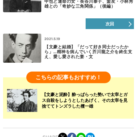
中也と運命の女・長谷川泰子、盟友・小林秀
雄との「奇妙な三角関係」（後編）
次回
2021.5.19
【文豪と結婚】「だって好き同士だったか
ら」…精神を病んでいく芥川龍之介を終生支
え、愛し愛された妻・文
こちらの記事もおすすめ！
【文豪と泥酔】酔っぱらった勢いで太宰とガ
ス自殺をしようとしたあげく、その太宰を見
捨ててトンズラした檀一雄