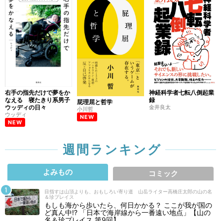
右手の指先だけで夢をか
神経科学者七転八倒起業
なえる 寝たきり系男子
録
屁理屈と哲学
ウッディの日々
金井良太
小川哲
ウッディ
NEW
NEW
週間ランキング
よみもの
コミック
目指すは山頂よりも、おもしろい寄り道 山岳ライター高橋庄太郎の山の名
＆珍プレイス
もしも海から歩いたら、何日かかる？ ここが我が国の
ど真ん中!? 「日本で海岸線から一番遠い地点」【山の
名＆珍プレイス 第9回】