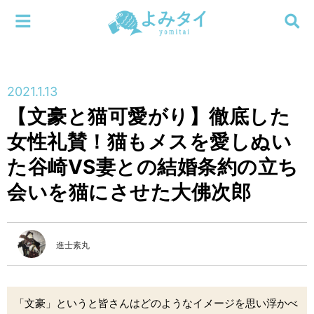
メニューを閉じる
よみタイ
ホーム
2021.1.13
新着
【文豪と猫可愛がり】徹底した
検索する
女性礼賛！猫もメスを愛しぬい
連載
た谷崎VS妻との結婚条約の立ち
新刊
会いを猫にさせた大佛次郎
特集
進士素丸
編集部
「文豪」というと皆さんはどのようなイメージを思い浮かべ