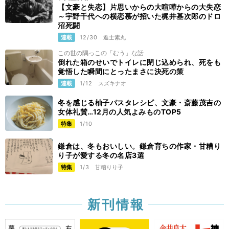
【文豪と失恋】片思いからの大喧嘩からの大失恋
～宇野千代への横恋慕が招いた梶井基次郎のドロ
沼死闘
連載
12/30
進士素丸
この世の隅っこの「むう」な話
倒れた箱のせいでトイレに閉じ込められ、死をも
覚悟した瞬間にとったまさに決死の策
連載
1/12
スズキナオ
冬を感じる柚子パスタレシピ、文豪・斎藤茂吉の
女体礼賛…12月の人気よみものTOP5
特集
1/10
鎌倉は、冬もおいしい。鎌倉育ちの作家・甘糟り
り子が愛する冬の名店3選
特集
1/3
甘糟りり子
新刊情報