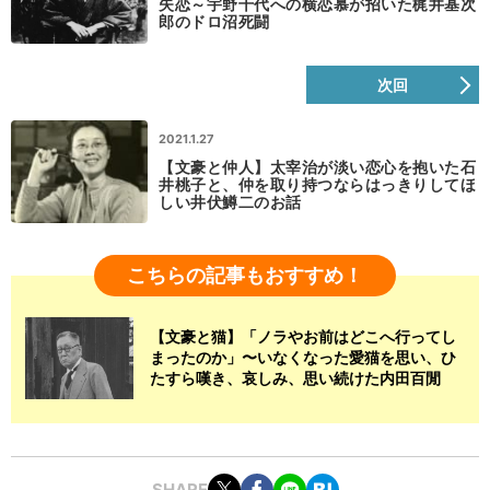
失恋～宇野千代への横恋慕が招いた梶井基次
郎のドロ沼死闘
次回
2021.1.27
【文豪と仲人】太宰治が淡い恋心を抱いた石
井桃子と、仲を取り持つならはっきりしてほ
しい井伏鱒二のお話
こちらの記事もおすすめ！
【文豪と猫】「ノラやお前はどこへ行ってし
まったのか」〜いなくなった愛猫を思い、ひ
たすら嘆き、哀しみ、思い続けた内田百閒
SHARE