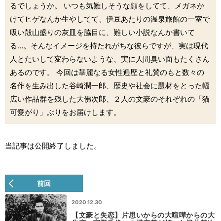
るでしょうか。 いつも気難しそうな顔をしてて、メガネか
けてヒゲなんか生やしてて、伊豆あたりの温泉旅館の一室で
吸い殻山盛りの灰皿を脇目に、難しい小説なんか書いて
る…。そんなイメージを持たれがちな彼らですが、実は現代
人とたいして変わらないような、実に人間臭い面もたくさん
あるのです。 今回は華麗なる女性遍歴と礼賛のもと数々の
名作を生み出した谷崎潤一郎、歴史や社会に題材をとった幅
広い作品群を残した大佛次郎、２人の文豪のそれぞれの「猫
可愛がり」ぶりをお届けします。
当記事は公開終了しました。
前回
2020.12.30
【文豪と失恋】片思いからの大喧嘩からの大