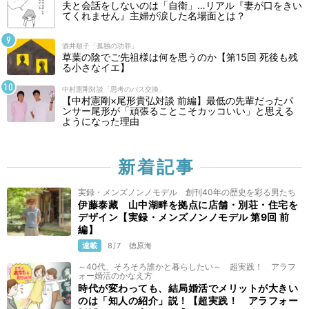
夫と会話をしないのは「自衛」…リアル『妻が口をきい
てくれません』主婦が涙した名場面とは？
酒井順子「孤独の功罪」
草葉の陰でご先祖様は何を思うのか【第15回 死後も残
る小さなイエ】
中村憲剛対談「思考のパス交換」
【中村憲剛×尾形貴弘対談 前編】最低の先輩だったパ
ンサー尾形が「頑張ることこそカッコいい」と思える
ようになった理由
新着記事
実録・メンズノンノモデル 創刊40年の歴史を彩る男たち
伊藤泰藏 山中湖畔を拠点に店舗・別荘・住宅を
デザイン【実録・メンズノンノモデル 第9回 前
編】
連載
8/7
徳原海
～40代、そろそろ誰かと暮らしたい～ 超実践！ アラフ
ォー婚活のかなえ方
時代が変わっても、結局婚活でメリットが大きい
のは「知人の紹介」説！【超実践！ アラフォー