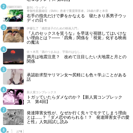
新刊 : ウッディ
脊髄性筋萎縮症（SMA）患者で重度障害者。28歳の夢と本音
右手の指先だけで夢をかなえる 寝たきり系男子ウッ
ディの日々
伊藤弘了「感想迷子のための映画入門」
『人のセックスを笑うな』を早送り視聴してはいけな
い理由とは？――「四角」関係を「視覚」化する映画
の魔法
佐々木亮「酒のつまみは、宇宙のはなし」
満月は地震注意？ 改めて注目したい大地震と月との
関係
承認欲求型ヤリマン女〜尻軽にも色々学ぶことがある
話
新人賞コンプレックス
トガッていたらダメなのか？【新人賞コンプレック
ス 第4回】
発達障害女性が、なぜか行く先々でモテてしまう理由
とは……？『ダメ恋やめられる！？ 発達障害女子の愛
と性』人気回試し読み