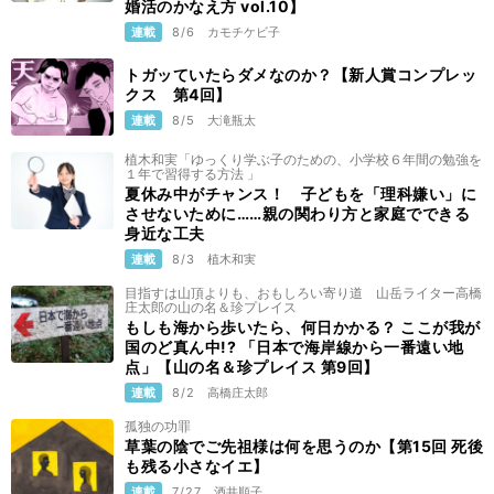
婚活のかなえ方 vol.10】
連載
8/6
カモチケビ子
トガッていたらダメなのか？【新人賞コンプレッ
クス 第4回】
連載
8/5
大滝瓶太
植木和実「ゆっくり学ぶ子のための、小学校６年間の勉強を
１年で習得する方法 」
夏休み中がチャンス！ 子どもを「理科嫌い」に
させないために……親の関わり方と家庭でできる
身近な工夫
連載
8/3
植木和実
目指すは山頂よりも、おもしろい寄り道 山岳ライター高橋
庄太郎の山の名＆珍プレイス
もしも海から歩いたら、何日かかる？ ここが我が
国のど真ん中!? 「日本で海岸線から一番遠い地
点」【山の名＆珍プレイス 第9回】
連載
8/2
高橋庄太郎
孤独の功罪
草葉の陰でご先祖様は何を思うのか【第15回 死後
も残る小さなイエ】
連載
7/27
酒井順子