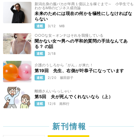
新潟出身の服バカが年商１億以上を稼ぐまで～ 小学生でも
わかるMBのビジネス成功論
未来のためには現在の何かを犠牲にしなければな
らない
連載
3/12
MB
○○○な女～オンナはそれを我慢している
聞かない女〜男への平和的質問の手法なんてあ
る？ の話
連載
3/18
介護のうしろから「がん」が来た！
第19回 先生、右側が叶恭子になっています
連載
2/20
篠田節子
離婚さんいらっしゃい
第5回 夫が死んでくれないなら（上）
連載
12/6
南和行
新刊情報