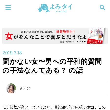
メニューを閉じる
よみタイ
ホーム
新着
検索する
連載
2019.3.18
聞かない女〜男への平和的質問
新刊
の手法なんてある？ の話
特集
鈴木涼美
編集部
モテ指数が高い、というより、目的遂行能力の高い女は、この