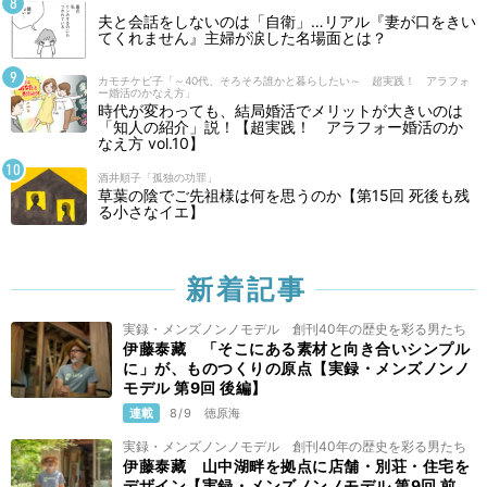
夫と会話をしないのは「自衛」…リアル『妻が口をきい
てくれません』主婦が涙した名場面とは？
カモチケビ子「～40代、そろそろ誰かと暮らしたい～ 超実践！ アラフォ
ー婚活のかなえ方」
時代が変わっても、結局婚活でメリットが大きいのは
「知人の紹介」説！【超実践！ アラフォー婚活のか
なえ方 vol.10】
酒井順子「孤独の功罪」
草葉の陰でご先祖様は何を思うのか【第15回 死後も残
る小さなイエ】
新着記事
実録・メンズノンノモデル 創刊40年の歴史を彩る男たち
伊藤泰藏 「そこにある素材と向き合いシンプル
に」が、ものつくりの原点【実録・メンズノンノ
モデル 第9回 後編】
連載
8/9
徳原海
実録・メンズノンノモデル 創刊40年の歴史を彩る男たち
伊藤泰藏 山中湖畔を拠点に店舗・別荘・住宅を
デザイン【実録・メンズノンノモデル 第9回 前