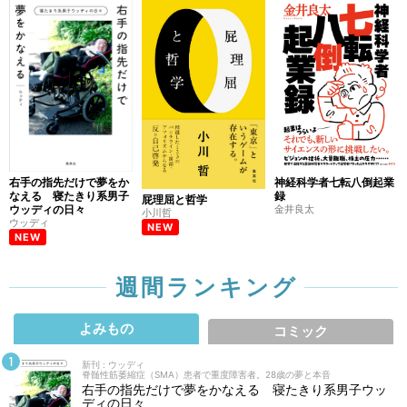
右手の指先だけで夢をか
神経科学者七転八倒起業
なえる 寝たきり系男子
録
屁理屈と哲学
ウッディの日々
金井良太
小川哲
ウッディ
NEW
NEW
週間ランキング
よみもの
コミック
新刊 : ウッディ
脊髄性筋萎縮症（SMA）患者で重度障害者。28歳の夢と本音
右手の指先だけで夢をかなえる 寝たきり系男子ウッ
ディの日々