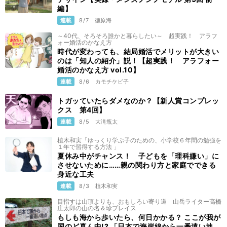
編】
連載
8/7
徳原海
～40代、そろそろ誰かと暮らしたい～ 超実践！ アラフ
ォー婚活のかなえ方
時代が変わっても、結局婚活でメリットが大きい
のは「知人の紹介」説！【超実践！ アラフォー
婚活のかなえ方 vol.10】
連載
8/6
カモチケビ子
トガッていたらダメなのか？【新人賞コンプレッ
クス 第4回】
連載
8/5
大滝瓶太
植木和実「ゆっくり学ぶ子のための、小学校６年間の勉強を
１年で習得する方法 」
夏休み中がチャンス！ 子どもを「理科嫌い」に
させないために……親の関わり方と家庭でできる
身近な工夫
連載
8/3
植木和実
目指すは山頂よりも、おもしろい寄り道 山岳ライター高橋
庄太郎の山の名＆珍プレイス
もしも海から歩いたら、何日かかる？ ここが我が
国のど真ん中!? 「日本で海岸線から一番遠い地