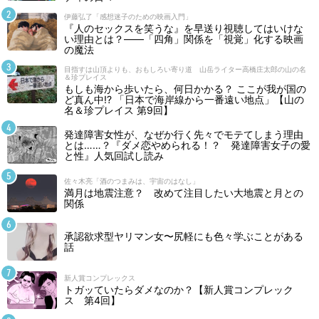
伊藤弘了「感想迷子のための映画入門」
『人のセックスを笑うな』を早送り視聴してはいけな
い理由とは？――「四角」関係を「視覚」化する映画
の魔法
目指すは山頂よりも、おもしろい寄り道 山岳ライター高橋庄太郎の山の名
＆珍プレイス
もしも海から歩いたら、何日かかる？ ここが我が国の
ど真ん中!? 「日本で海岸線から一番遠い地点」【山の
名＆珍プレイス 第9回】
発達障害女性が、なぜか行く先々でモテてしまう理由
とは……？『ダメ恋やめられる！？ 発達障害女子の愛
と性』人気回試し読み
佐々木亮「酒のつまみは、宇宙のはなし」
満月は地震注意？ 改めて注目したい大地震と月との
関係
承認欲求型ヤリマン女〜尻軽にも色々学ぶことがある
話
新人賞コンプレックス
トガッていたらダメなのか？【新人賞コンプレック
ス 第4回】