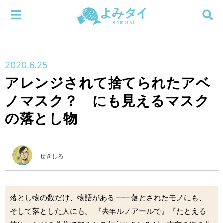
メニューを閉じる
よみタイ
ホーム
2020.6.25
新着
アレンジされて捨てられたアベ
検索する
ノマスク？ にも見えるマスク
連載
の落とし物
新刊
特集
せきしろ
編集部
落とし物の数だけ、物語がある
――
落とされたモノにも、
そして落とした人にも。 『去年ルノアールで』『たとえる