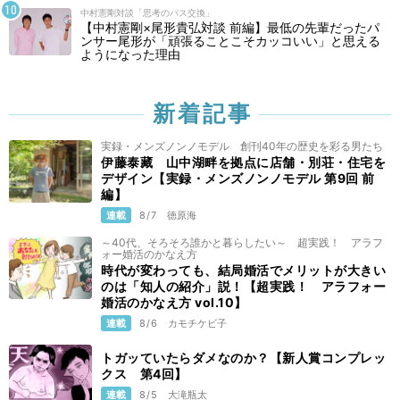
中村憲剛対談「思考のパス交換」
【中村憲剛×尾形貴弘対談 前編】最低の先輩だったパ
ンサー尾形が「頑張ることこそカッコいい」と思える
ようになった理由
新着記事
実録・メンズノンノモデル 創刊40年の歴史を彩る男たち
伊藤泰藏 山中湖畔を拠点に店舗・別荘・住宅を
デザイン【実録・メンズノンノモデル 第9回 前
編】
連載
8/7
徳原海
～40代、そろそろ誰かと暮らしたい～ 超実践！ アラフ
ォー婚活のかなえ方
時代が変わっても、結局婚活でメリットが大きい
のは「知人の紹介」説！【超実践！ アラフォー
婚活のかなえ方 vol.10】
連載
8/6
カモチケビ子
トガッていたらダメなのか？【新人賞コンプレッ
クス 第4回】
連載
8/5
大滝瓶太