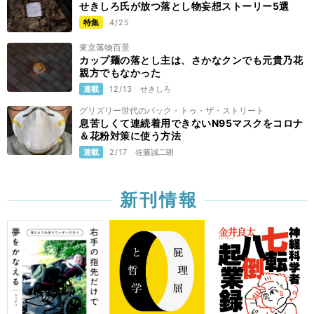
せきしろ氏が放つ落とし物妄想ストーリー5選
特集
4/25
東京落物百景
カップ麺の落とし主は、さかなクンでも元貴乃花
親方でもなかった
連載
12/13
せきしろ
グリズリー世代のバック・トゥ・ザ・ストリート
息苦しくて連続着用できないN95マスクをコロナ
＆花粉対策に使う方法
連載
2/17
佐藤誠二朗
新刊情報