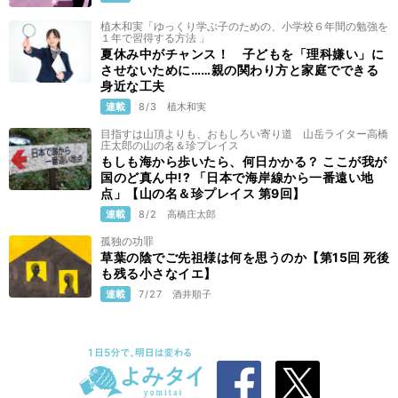
植木和実「ゆっくり学ぶ子のための、小学校６年間の勉強を
１年で習得する方法 」
夏休み中がチャンス！ 子どもを「理科嫌い」に
させないために……親の関わり方と家庭でできる
身近な工夫
連載
8/3
植木和実
目指すは山頂よりも、おもしろい寄り道 山岳ライター高橋
庄太郎の山の名＆珍プレイス
もしも海から歩いたら、何日かかる？ ここが我が
国のど真ん中!? 「日本で海岸線から一番遠い地
点」【山の名＆珍プレイス 第9回】
連載
8/2
高橋庄太郎
孤独の功罪
草葉の陰でご先祖様は何を思うのか【第15回 死後
も残る小さなイエ】
連載
7/27
酒井順子