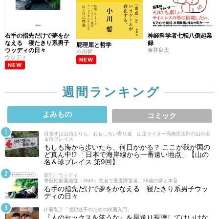
右手の指先だけで夢をか
神経科学者七転八倒起業
なえる 寝たきり系男子
録
屁理屈と哲学
ウッディの日々
金井良太
小川哲
ウッディ
NEW
NEW
週間ランキング
よみもの
コミック
目指すは山頂よりも、おもしろい寄り道 山岳ライター高橋庄太郎の山の名
＆珍プレイス
もしも海から歩いたら、何日かかる？ ここが我が国の
ど真ん中!? 「日本で海岸線から一番遠い地点」【山の
名＆珍プレイス 第9回】
新刊 : ウッディ
脊髄性筋萎縮症（SMA）患者で重度障害者。28歳の夢と本音
右手の指先だけで夢をかなえる 寝たきり系男子ウッ
ディの日々
伊藤弘了「感想迷子のための映画入門」
『人のセックスを笑うな』を早送り視聴してはいけな