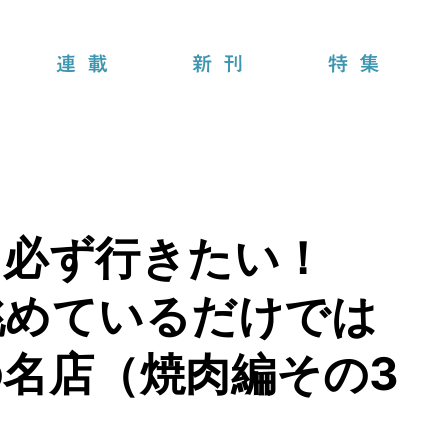
連載
新刊
特集
に必ず行きたい！
眺めているだけでは
名店（焼肉編その3