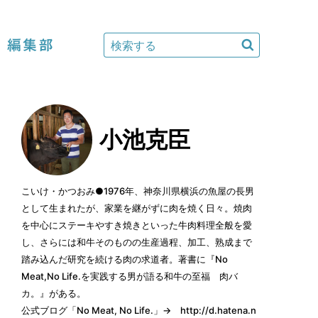
編集部
小池克臣
こいけ・かつおみ●1976年、神奈川県横浜の魚屋の長男
として生まれたが、家業を継がずに肉を焼く日々。焼肉
を中心にステーキやすき焼きといった牛肉料理全般を愛
し、さらには和牛そのものの生産過程、加工、熟成まで
踏み込んだ研究を続ける肉の求道者。著書に『No
Meat,No Life.を実践する男が語る和牛の至福 肉バ
カ。』がある。
公式ブログ「No Meat, No Life.」→
http://d.hatena.n