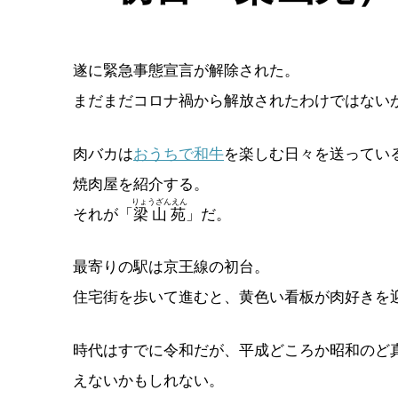
遂に緊急事態宣言が解除された。
まだまだコロナ禍から解放されたわけではない
肉バカは
おうちで和牛
を楽しむ日々を送ってい
焼肉屋を紹介する。
りょうざんえん
それが「
梁山苑
」だ。
最寄りの駅は京王線の初台。
住宅街を歩いて進むと、黄色い看板が肉好きを
時代はすでに令和だが、平成どころか昭和のど
えないかもしれない。