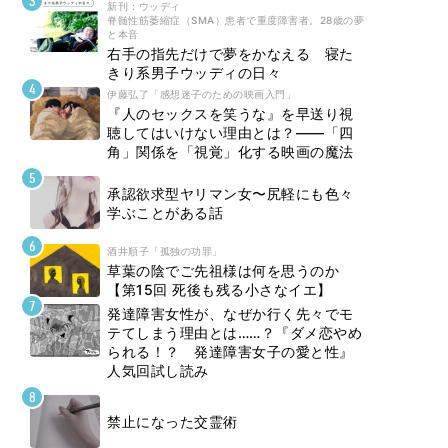
新刊 : ウッディ
脊髄性筋萎縮症（SMA）患者で重度障害者。28歳の夢
と本音
右手の指先だけで夢をかなえる 寝た
きり系男子ウッディの日々
伊藤弘了「感想迷子のための映画入門」
『人のセックスを笑うな』を早送り視
聴してはいけない理由とは？――「四
角」関係を「視覚」化する映画の魔法
承認欲求型ヤリマン女〜尻軽にも色々
学ぶことがある話
酒井順子「孤独の功罪」
草葉の陰でご先祖様は何を思うのか
【第15回 死後も残る小さなイエ】
発達障害女性が、なぜか行く先々でモ
テてしまう理由とは……？『ダメ恋やめ
られる！？ 発達障害女子の愛と性』
人気回試し読み
禁止になった交霊術