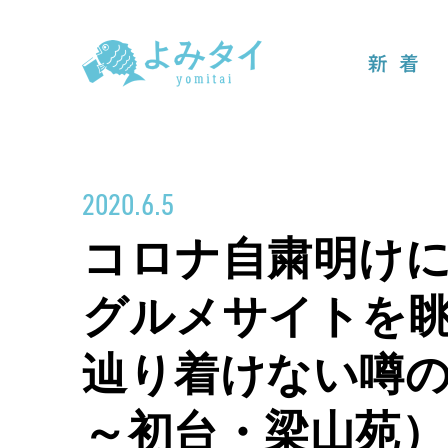
新着
2020.6.5
コロナ自粛明け
グルメサイトを
辿り着けない噂の
～初台・梁山苑）