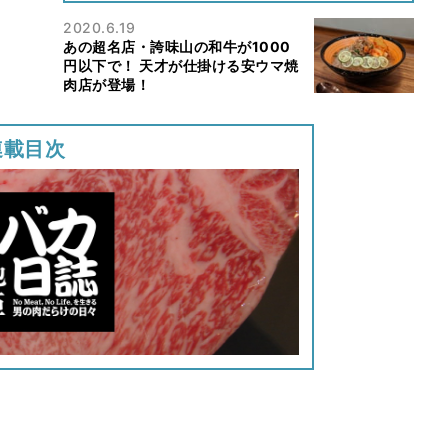
2020.6.19
あの超名店・誇味山の和牛が1000
円以下で！ 天才が仕掛ける安ウマ焼
肉店が登場！
連載目次