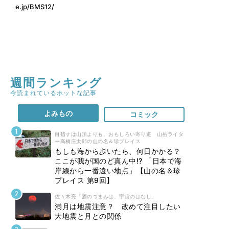
e.jp/BMS12/
週間ランキング
今読まれているホットな記事
よみもの
コミック
目指すは山頂よりも、おもしろい寄り道 山岳ライタ
ー高橋庄太郎の山の名＆珍プレイス
もしも海から歩いたら、何日かかる？
ここが我が国のど真ん中!? 「日本で海
岸線から一番遠い地点」【山の名＆珍
プレイス 第9回】
佐々木亮「酒のつまみは、宇宙のはなし」
満月は地震注意？ 改めて注目したい
大地震と月との関係