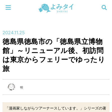
メニューを閉じる
よみタイ
ホーム
2024.11.25
新着
徳島県徳島市の「徳島県立博物
検索する
館」～リニューアル後、初訪問
連載
は東京からフェリーでゆったり
新刊
旅
特集
明
編集部
「漫画家しながらツアーナースしています。」シリーズの著