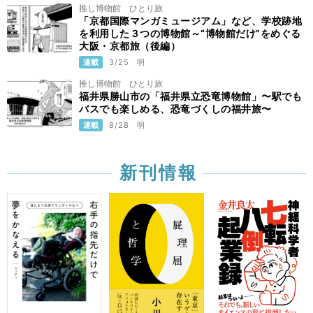
推し博物館 ひとり旅
「京都国際マンガミュージアム」など、学校跡地
を利用した３つの博物館～“博物館だけ”をめぐる
大阪・京都旅（後編）
連載
3/25
明
推し博物館 ひとり旅
福井県勝山市の「福井県立恐竜博物館」〜駅でも
バスでも楽しめる、恐竜づくしの福井旅〜
連載
8/28
明
新刊情報