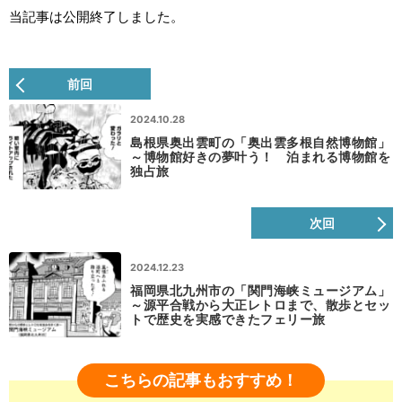
当記事は公開終了しました。
前回
2024.10.28
島根県奥出雲町の「奥出雲多根自然博物館」
～博物館好きの夢叶う！ 泊まれる博物館を
独占旅
次回
2024.12.23
福岡県北九州市の「関門海峡ミュージアム」
～源平合戦から大正レトロまで、散歩とセッ
トで歴史を実感できたフェリー旅
こちらの記事もおすすめ！