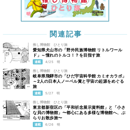
関連記事
推し博物館 ひとり旅
愛知県犬山市の「野外民族博物館 リトルワール
ド」～憧れのトルコ！？を目指す旅
連載
4/25
明
推し博物館 ひとり旅
岐阜県飛騨市の「ひだ宇宙科学館 カミオカラボ」
～2人の日本人ノーベル賞と宇宙の起源をめぐる
旅
連載
5/27
明
推し博物館 ひとり旅
東京都新宿区の「平和祈念展示資料館」と「小さ
な貝の博物館」〜都心にある多様な博物館へ、ぶ
らりお散歩旅〜
連載
6/26
明