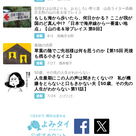
目指すは山頂よりも、おもしろい寄り道 山岳ライター高橋
庄太郎の山の名＆珍プレイス
もしも海から歩いたら、何日かかる？ ここが我が
国のど真ん中!? 「日本で海岸線から一番遠い地
点」【山の名＆珍プレイス 第9回】
連載
8/2
高橋庄太郎
孤独の功罪
草葉の陰でご先祖様は何を思うのか【第15回 死後
も残る小さなイエ】
連載
7/27
酒井順子
50歳、その先の人生がわからない
人生最期にこの人の声は聞きたくない⁉ 私が機
嫌をとらないと口もきかない夫【50歳、その先の
人生がわからない 第11話】
連載
7/26
とげとげ。