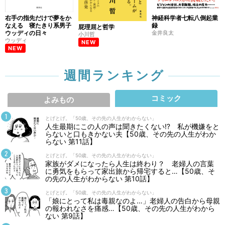
右手の指先だけで夢をか
神経科学者七転八倒起業
なえる 寝たきり系男子
録
屁理屈と哲学
ウッディの日々
金井良太
小川哲
ウッディ
NEW
NEW
週間ランキング
コミック
よみもの
とげとげ。「50歳、その先の人生がわからない」
人生最期にこの人の声は聞きたくない⁉ 私が機嫌をと
らないと口もきかない夫【50歳、その先の人生がわか
らない 第11話】
とげとげ。「50歳、その先の人生がわからない」
家族がダメになったら人生は終わり？ 老婦人の言葉
に勇気をもらって家出旅から帰宅すると…【50歳、そ
の先の人生がわからない 第10話】
とげとげ。「50歳、その先の人生がわからない」
「娘にとって私は毒親なのよ…」老婦人の告白から母親
の報われなさを痛感…【50歳、その先の人生がわから
ない 第9話】