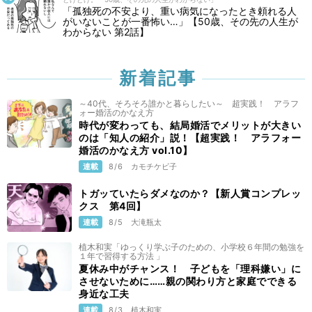
「孤独死の不安より、重い病気になったとき頼れる人
がいないことが一番怖い…」【50歳、その先の人生が
わからない 第2話】
新着記事
～40代、そろそろ誰かと暮らしたい～ 超実践！ アラフ
ォー婚活のかなえ方
時代が変わっても、結局婚活でメリットが大きい
のは「知人の紹介」説！【超実践！ アラフォー
婚活のかなえ方 vol.10】
連載
8/6
カモチケビ子
トガッていたらダメなのか？【新人賞コンプレッ
クス 第4回】
連載
8/5
大滝瓶太
植木和実「ゆっくり学ぶ子のための、小学校６年間の勉強を
１年で習得する方法 」
夏休み中がチャンス！ 子どもを「理科嫌い」に
させないために……親の関わり方と家庭でできる
身近な工夫
連載
8/3
植木和実