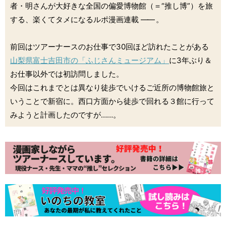
者・明さんが大好きな全国の偏愛博物館（＝“推し博”）を旅
する、楽くてタメになるルポ漫画連載
――
。
前回はツアーナースのお仕事で30回ほど訪れたことがある
山梨県富士吉田市の「ふじさんミュージアム」
に3年ぶり＆
お仕事以外では初訪問しました。
今回はこれまでとは異なり徒歩でいけるご近所の博物館旅と
いうことで新宿に。西口方面から徒歩で回れる３館に行って
みようと計画したのですが……。