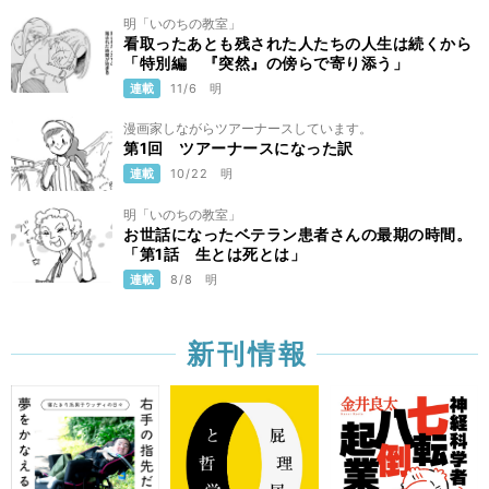
明「いのちの教室」
看取ったあとも残された人たちの人生は続くから
「特別編 『突然』の傍らで寄り添う」
連載
11/6
明
漫画家しながらツアーナースしています。
第1回 ツアーナースになった訳
連載
10/22
明
明「いのちの教室」
お世話になったベテラン患者さんの最期の時間。
「第1話 生とは死とは」
連載
8/8
明
新刊情報