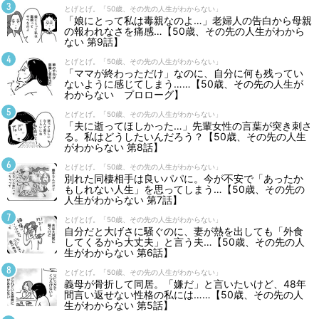
とげとげ。「50歳、その先の人生がわからない」
「娘にとって私は毒親なのよ…」老婦人の告白から母親
の報われなさを痛感…【50歳、その先の人生がわから
ない 第9話】
とげとげ。「50歳、その先の人生がわからない」
「ママが終わっただけ」なのに、自分に何も残ってい
ないように感じてしまう……【50歳、その先の人生が
わからない プロローグ】
とげとげ。「50歳、その先の人生がわからない」
「夫に逝ってほしかった…」先輩女性の言葉が突き刺さ
る。私はどうしたいんだろう？【50歳、その先の人生
がわからない 第8話】
とげとげ。「50歳、その先の人生がわからない」
別れた同棲相手は良いパパに。今が不安で「あったか
もしれない人生」を思ってしまう…【50歳、その先の
人生がわからない 第7話】
とげとげ。「50歳、その先の人生がわからない」
自分だと大げさに騒ぐのに、妻が熱を出しても「外食
してくるから大丈夫」と言う夫…【50歳、その先の人
生がわからない 第6話】
とげとげ。「50歳、その先の人生がわからない」
義母が骨折して同居。「嫌だ」と言いたいけど、48年
間言い返せない性格の私には……【50歳、その先の人
生がわからない 第5話】