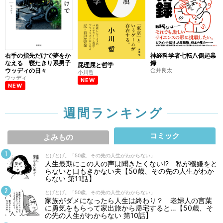
右手の指先だけで夢をか
神経科学者七転八倒起業
なえる 寝たきり系男子
録
屁理屈と哲学
ウッディの日々
金井良太
小川哲
ウッディ
NEW
NEW
週間ランキング
コミック
よみもの
とげとげ。「50歳、その先の人生がわからない」
人生最期にこの人の声は聞きたくない⁉ 私が機嫌をと
らないと口もきかない夫【50歳、その先の人生がわか
らない 第11話】
とげとげ。「50歳、その先の人生がわからない」
家族がダメになったら人生は終わり？ 老婦人の言葉
に勇気をもらって家出旅から帰宅すると…【50歳、そ
の先の人生がわからない 第10話】