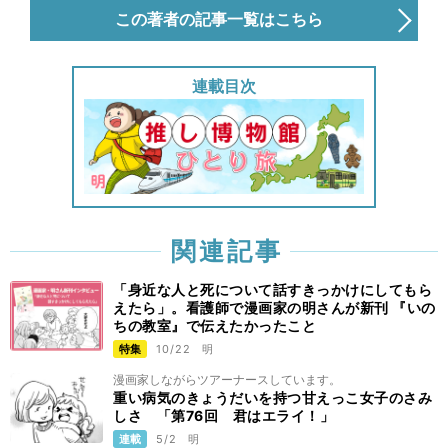
この著者の記事一覧はこちら
連載目次
関連記事
「身近な人と死について話すきっかけにしてもら
えたら」。看護師で漫画家の明さんが新刊 『いの
ちの教室』で伝えたかったこと
特集
10/22
明
漫画家しながらツアーナースしています。
重い病気のきょうだいを持つ甘えっこ女子のさみ
しさ 「第76回 君はエライ！」
連載
5/2
明