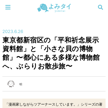
メニューを閉じる
よみタイ
ホーム
2023.6.26
新着
東京都新宿区の「平和祈念展示
検索する
資料館」と「小さな貝の博物
連載
館」〜都心にある多様な博物館
新刊
へ、ぶらりお散歩旅〜
特集
明
編集部
「漫画家しながらツアーナースしています。」シリーズの著