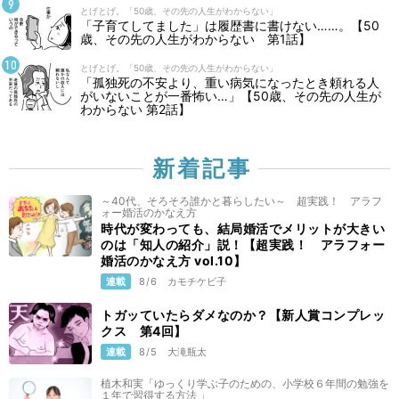
とげとげ。「50歳、その先の人生がわからない」
「子育てしてました」は履歴書に書けない……。【50
歳、その先の人生がわからない 第1話】
とげとげ。「50歳、その先の人生がわからない」
「孤独死の不安より、重い病気になったとき頼れる人
がいないことが一番怖い…」【50歳、その先の人生が
わからない 第2話】
新着記事
～40代、そろそろ誰かと暮らしたい～ 超実践！ アラフ
ォー婚活のかなえ方
時代が変わっても、結局婚活でメリットが大きい
のは「知人の紹介」説！【超実践！ アラフォー
婚活のかなえ方 vol.10】
連載
8/6
カモチケビ子
トガッていたらダメなのか？【新人賞コンプレッ
クス 第4回】
連載
8/5
大滝瓶太
植木和実「ゆっくり学ぶ子のための、小学校６年間の勉強を
１年で習得する方法 」