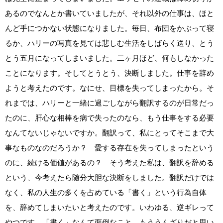
あるのでなんとか書いていましたが、それ以外の仕事は、ほと
んど手につかない状態になりました。毎日、布団をかぶって寝
るか、ハリーの写真を見ては悲しむ生活をしばらく送り、とう
とう五月になってしまいました。二ヶ月ほど、何もしなかった
ことになります。そしてとうとう、決断しました。仕事を辞め
ようと考えたのです。なにせ、目標を失ってしまったから。そ
れまでは、ハリーと一緒に過ごしながら翻訳するのが日常だっ
たのに、肝心な相棒を病で失ったのなら、もう仕事をする必要
なんてないじゃないですか。翻訳って、私にとってそこまで大
事なものなのだろうか？ 愛する存在を失ってしまったという
のに、続ける価値があるの？ そう考えた私は、翻訳を辞める
という、今考えたら随分大胆な決断をしました。翻訳だけでは
なく、私の人生の多くを占めている「書く」という行為自体
を、辞めてしまいたいと考えたのです。いわゆる、逆ギレって
やつです。「書く」なんて面倒なこと、もううんざりだと思い