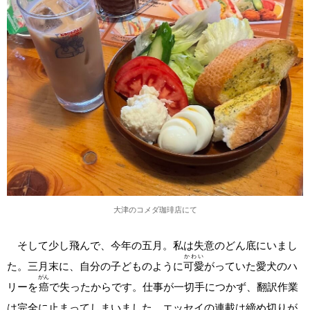
大津のコメダ珈琲店にて
そして少し飛んで、今年の五月。私は失意のどん底にいまし
かわい
た。三月末に、自分の子どものように
可愛
がっていた愛犬のハ
がん
リーを
癌
で失ったからです。仕事が一切手につかず、翻訳作業
は完全に止まってしまいました。エッセイの連載は締め切りが