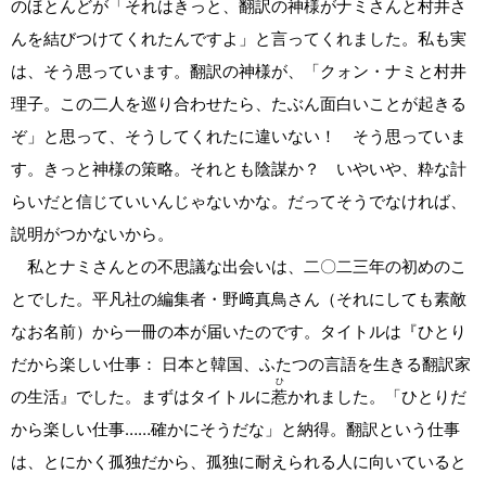
のほとんどが「それはきっと、翻訳の神様がナミさんと村井さ
んを結びつけてくれたんですよ」と言ってくれました。私も実
は、そう思っています。翻訳の神様が、「クォン・ナミと村井
理子。この二人を巡り合わせたら、たぶん面白いことが起きる
ぞ」と思って、そうしてくれたに違いない！ そう思っていま
す。きっと神様の策略。それとも陰謀か？ いやいや、粋な計
らいだと信じていいんじゃないかな。だってそうでなければ、
説明がつかないから。
私とナミさんとの不思議な出会いは、二〇二三年の初めのこ
とでした。平凡社の編集者・野﨑真鳥さん（それにしても素敵
なお名前）から一冊の本が届いたのです。タイトルは『ひとり
だから楽しい仕事： 日本と韓国、ふたつの言語を生きる翻訳家
ひ
の生活』でした。まずはタイトルに
惹
かれました。「ひとりだ
から楽しい仕事……確かにそうだな」と納得。翻訳という仕事
は、とにかく孤独だから、孤独に耐えられる人に向いていると