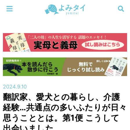
メニューを閉じる
よみタイ
ホーム
新着
検索する
連載
新刊
2024.9.10
特集
翻訳家、愛犬との暮らし、介護
経験…共通点の多いふたりが日々
編集部
思うこととは。第1便 こうして
出会いました