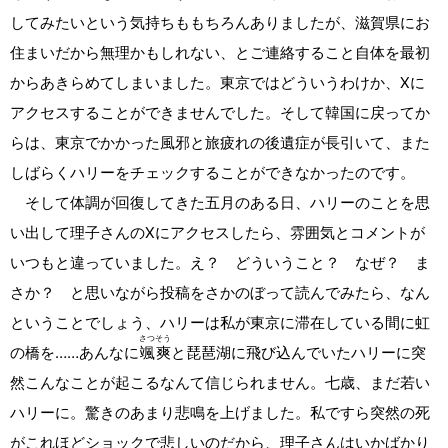
してみたいという気持ちももちろんありましたが、滋賀県にお
住まいだから無理かもしれない、とご連絡すること自体を最初
からあきらめてしまいました。東京ではどういうわけか、Xに
アクセスすることができませんでした。そして韓国に戻ってか
らは、東京でかかった風邪と旅疲れの後遺症が長引いて、また
しばらくハリーをチェックすることができなかったのです。
そして体調が回復してきた五月のある日、ハリーのことを思
い出して理子さんのXにアクセスしたら、雰囲気とコメントが
いつもと違っていました。え？ どういうこと？ なぜ？ ま
さか？ と思いながら投稿をさかのぼって読んでみたら、なん
ということでしょう、ハリーは私が東京に滞在している間に虹
さつ
そう
の橋を……あんなに
颯
爽
と琵琶湖に飛び込んでいたハリーに突
然こんなことが起こるなんて信じられません。七歳、まだ若い
ハリーに。驚きのあまり悲鳴を上げました。私ですら突然の死
がこれほどショックで悲しいのだから、理子さんはいかばかり