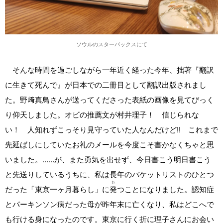
ソウルのスターバックスにて
そんな時間を過ごしながら一年近く経った今年、拙著『翻訳
に生きて死んで』が日本での二冊目として翻訳出版されまし
た。野﨑真鳥さんが送ってくださった表紙の画像を見てびっく
り仰天しました。オビの推薦文が村井理子！ 信じられな
い！ 人知れずこっそり見守っていた人なんだけど!! これまで
先延ばしにしていたお礼のメールを今度こそ書かなくちゃと思
いました。……が、また勇気を出せず、今日書こう明日書こう
と先送りしているうちに、私は長年のバケットリストのひとつ
た
だった「東京一ヶ月暮らし」に
発
つことになりました。認知症
とパーキンソン病だった母が昨年末に亡くなり、私はどこへで
も行ける身になったのです。東京に行く折に理子さんにお会い