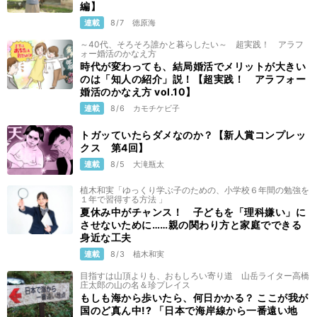
編】
連載
8/7
徳原海
～40代、そろそろ誰かと暮らしたい～ 超実践！ アラフ
ォー婚活のかなえ方
時代が変わっても、結局婚活でメリットが大きい
のは「知人の紹介」説！【超実践！ アラフォー
婚活のかなえ方 vol.10】
連載
8/6
カモチケビ子
トガッていたらダメなのか？【新人賞コンプレッ
クス 第4回】
連載
8/5
大滝瓶太
植木和実「ゆっくり学ぶ子のための、小学校６年間の勉強を
１年で習得する方法 」
夏休み中がチャンス！ 子どもを「理科嫌い」に
させないために……親の関わり方と家庭でできる
身近な工夫
連載
8/3
植木和実
目指すは山頂よりも、おもしろい寄り道 山岳ライター高橋
庄太郎の山の名＆珍プレイス
もしも海から歩いたら、何日かかる？ ここが我が
国のど真ん中!? 「日本で海岸線から一番遠い地