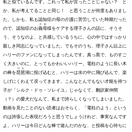
私と似ているんです。これって私が言ったことじゃない？ と
か、私が考えてることと同じ！ と思うことが何度もありまし
た。しかも、私も認知症の母の介護に苦労していた時期だった
かあ
ので、認知症のお
義母
様をケアする理子さんの話に、そうそ
う、そうなのよ、と共感しているうちに、心の中ではすっかり
親しき同志になっていました。でもそのうち、理子さん以上に
ハリーのファンになってしまったんです。真っ黒で、ものすご
く大きいのに、とってもかわいいハリー。電柱のように長い木
び
わ
の棒を
琵
琶
湖に投げ込むと、ハリーは水の中に飛び込んで、楽
しげにくわえて戻ってきます。こんなとんでもない才能を持つ
子が「シルク・ドゥ・ソレイユ」じゃなくて、翻訳家仲間
（？）の愛犬だなんて。私まで誇らしくなってしまいました。
動画を見たことのない読者はおそらく、「電柱のよう」という
のは誇張した表現だろうと思うでしょうけれど、事実なんです
よ。ハリーは今日どんな棒で遊んだのかな、と投稿を心待ちに