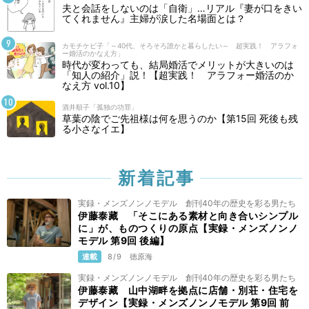
夫と会話をしないのは「自衛」…リアル『妻が口をきい
てくれません』主婦が涙した名場面とは？
カモチケビ子「～40代、そろそろ誰かと暮らしたい～ 超実践！ アラフォ
ー婚活のかなえ方」
時代が変わっても、結局婚活でメリットが大きいのは
「知人の紹介」説！【超実践！ アラフォー婚活のか
なえ方 vol.10】
酒井順子「孤独の功罪」
草葉の陰でご先祖様は何を思うのか【第15回 死後も残
る小さなイエ】
新着記事
実録・メンズノンノモデル 創刊40年の歴史を彩る男たち
伊藤泰藏 「そこにある素材と向き合いシンプル
に」が、ものつくりの原点【実録・メンズノンノ
モデル 第9回 後編】
連載
8/9
徳原海
実録・メンズノンノモデル 創刊40年の歴史を彩る男たち
伊藤泰藏 山中湖畔を拠点に店舗・別荘・住宅を
デザイン【実録・メンズノンノモデル 第9回 前