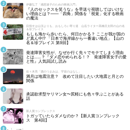
伊藤弘了「感想迷子のための映画入門」
『人のセックスを笑うな』を早送り視聴してはいけな
い理由とは？――「四角」関係を「視覚」化する映画
の魔法
目指すは山頂よりも、おもしろい寄り道 山岳ライター高橋庄太郎の山の名
＆珍プレイス
もしも海から歩いたら、何日かかる？ ここが我が国の
ど真ん中!? 「日本で海岸線から一番遠い地点」【山の
名＆珍プレイス 第9回】
発達障害女性が、なぜか行く先々でモテてしまう理由
とは……？『ダメ恋やめられる！？ 発達障害女子の愛
と性』人気回試し読み
佐々木亮「酒のつまみは、宇宙のはなし」
満月は地震注意？ 改めて注目したい大地震と月との
関係
承認欲求型ヤリマン女〜尻軽にも色々学ぶことがある
話
新人賞コンプレックス
トガッていたらダメなのか？【新人賞コンプレック
ス 第4回】