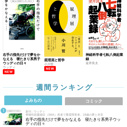
右手の指先だけで夢をか
神経科学者七転八倒起業
なえる 寝たきり系男子
録
屁理屈と哲学
ウッディの日々
金井良太
小川哲
ウッディ
NEW
NEW
週間ランキング
よみもの
コミック
新刊 : ウッディ
脊髄性筋萎縮症（SMA）患者で重度障害者。28歳の夢と本音
右手の指先だけで夢をかなえる 寝たきり系男子ウッ
ディの日々