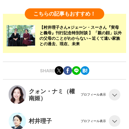
こちらの記事もおすすめ！
【村井理子さん×ジェーン・スーさん『実母
と義母』刊行記念特別対談 】 「親の顔」以外
の父母のことがわからない～近くて遠い家族
との過去、現在、未来
SHARE
クォン・ナミ（權
プロフィール表示
南姬）
村井理子
プロフィール表示