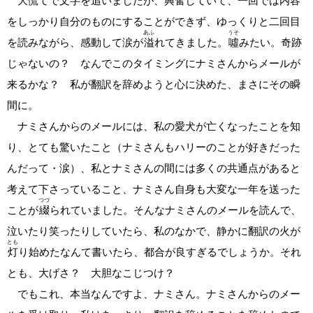
大慌てで文字を追いましたが、興奮していて、一回では内容
をしっかり自分のものにすることができず、ゆっくりと二回目
あふ
うそ
を読みながら、感動して涙が
溢
れてきました。
噓
みたい。奇跡
じゃないの？ なんでこのタイミングにナミさんからメールが
来るかな？ 私が翻訳を辞めようと心に決めた、まさにその瞬
間に。
ナミさんからのメールには、私の愛犬が亡くなったことを知
り、とても驚いたこと（ナミさんもハリーのことが好きだった
んだって・涙）、私とナミさんの間には多くの共通点があると
考えて下さっていること、ナミさん自身も大変な一年を送った
つづ
ことが
綴
られていました。そんなナミさんのメールを読んで、
泣いたり笑ったりしていたら、私のなかで、静かに翻訳の火が
とも
灯
り始めたなんて書いたら、都合が良すぎるでしょうか。それ
とも、大げさ？ 大胆なこじつけ？
でもこれ、本当なんですよ、ナミさん。ナミさんからのメー