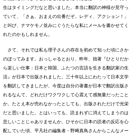
生はタイミングだなと思いました。本当に翻訳の神様が見守っ
ていて、「さぁ、おまえの出番だぞ。レディ、アクション！」
と叫び、ナマケモノ並みにぐうたらな私にメールを書かせてく
れたのかもしれません。
さて、それでは私も理子さんの存在を初めて知った頃にさか
のぼってみます。おっしゃるとおり、昨年、拙著『ひとりだか
ら楽しい仕事：日本と韓国、ふたつの言語を生きる翻訳家の生
活』が日本で出版されました。三十年以上にわたって日本文学
を翻訳してきましたが、今度は自分の著書が日本で翻訳出版さ
れるなんて、どれだけワクワクして心震えて感無量だったこと
か。たとえ本が売れなかったとしても、出版されただけで光栄
だと思いました。とはいっても、読まれずに消えてしまうのは
悲しいことじゃありませんか。ひそかに日本の読者の反応を心
配していた頃、平凡社の編集者・野﨑真鳥さんからこんなメー