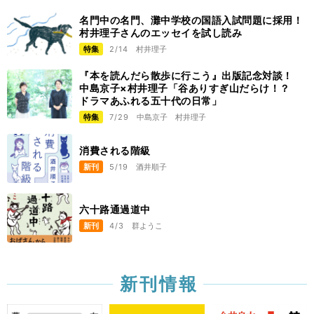
名門中の名門、灘中学校の国語入試問題に採用！
村井理子さんのエッセイを試し読み
特集
2/14
村井理子
『本を読んだら散歩に行こう』出版記念対談！
中島京子×村井理子「谷ありすぎ山だらけ！？
ドラマあふれる五十代の日常」
特集
7/29
中島京子
村井理子
消費される階級
新刊
5/19
酒井順子
六十路通過道中
新刊
4/3
群ようこ
新刊情報