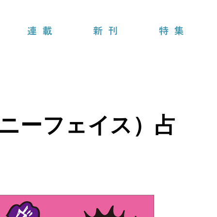
連載
新刊
特集
（ニーフェイス）占