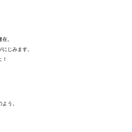
。
健在。
がにじみます。
よ！
のよう。