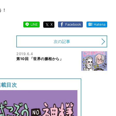
う！
LINE
X
Facebook
Hatena
次の記事
2019.6.4
第10回 「︎世界の膝相から」
連載目次