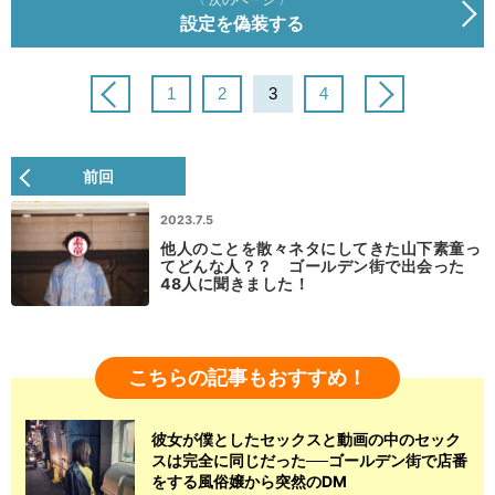
設定を偽装する
1
2
3
4
前回
2023.7.5
他人のことを散々ネタにしてきた山下素童っ
てどんな人？？ ゴールデン街で出会った
48人に聞きました！
こちらの記事もおすすめ！
彼女が僕としたセックスと動画の中のセック
スは完全に同じだった──ゴールデン街で店番
をする風俗嬢から突然のDM