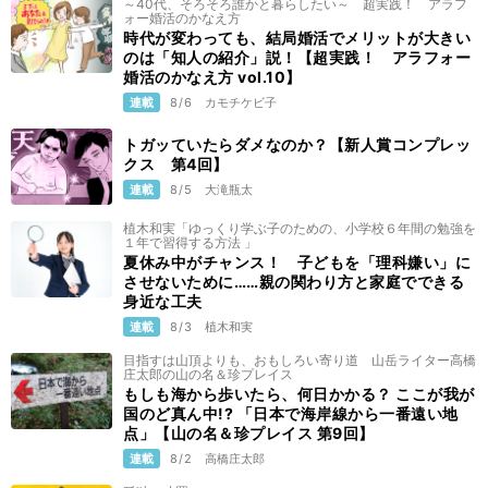
～40代、そろそろ誰かと暮らしたい～ 超実践！ アラフ
ォー婚活のかなえ方
時代が変わっても、結局婚活でメリットが大きい
のは「知人の紹介」説！【超実践！ アラフォー
婚活のかなえ方 vol.10】
連載
8/6
カモチケビ子
トガッていたらダメなのか？【新人賞コンプレッ
クス 第4回】
連載
8/5
大滝瓶太
植木和実「ゆっくり学ぶ子のための、小学校６年間の勉強を
１年で習得する方法 」
夏休み中がチャンス！ 子どもを「理科嫌い」に
させないために……親の関わり方と家庭でできる
身近な工夫
連載
8/3
植木和実
目指すは山頂よりも、おもしろい寄り道 山岳ライター高橋
庄太郎の山の名＆珍プレイス
もしも海から歩いたら、何日かかる？ ここが我が
国のど真ん中!? 「日本で海岸線から一番遠い地
点」【山の名＆珍プレイス 第9回】
連載
8/2
高橋庄太郎