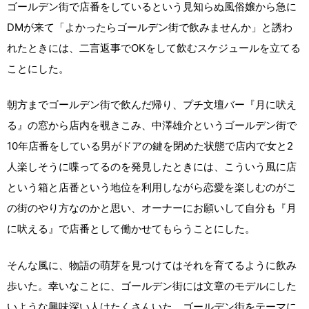
ゴールデン街で店番をしているという見知らぬ風俗嬢から急に
DMが来て「よかったらゴールデン街で飲みませんか」と誘わ
れたときには、二言返事でOKをして飲むスケジュールを立てる
ことにした。
朝方までゴールデン街で飲んだ帰り、プチ文壇バー『月に吠え
る』の窓から店内を覗きこみ、中澤雄介というゴールデン街で
10年店番をしている男がドアの鍵を閉めた状態で店内で女と2
人楽しそうに喋ってるのを発見したときには、こういう風に店
という箱と店番という地位を利用しながら恋愛を楽しむのがこ
の街のやり方なのかと思い、オーナーにお願いして自分も『月
に吠える』で店番として働かせてもらうことにした。
そんな風に、物語の萌芽を見つけてはそれを育てるように飲み
歩いた。幸いなことに、ゴールデン街には文章のモデルにした
いような興味深い人はたくさんいた。ゴールデン街をテーマに