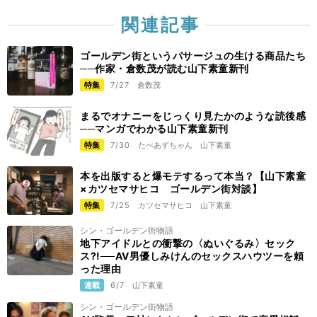
関連記事
ゴールデン街というパサージュの生ける商品たち
──作家・倉数茂が読む山下素童新刊
特集
7/27
倉数茂
まるでオナニーをじっくり見たかのような読後感
──マンガでわかる山下素童新刊
特集
7/30
たべあずちゃん
山下素童
本を出版すると爆モテするって本当？【山下素童
×カツセマサヒコ ゴールデン街対談】
特集
7/25
カツセマサヒコ
山下素童
シン・ゴールデン街物語
地下アイドルとの衝撃の〈ぬいぐるみ〉セック
ス?!──AV男優しみけんのセックスハウツーを頼
った理由
連載
6/7
山下素童
シン・ゴールデン街物語