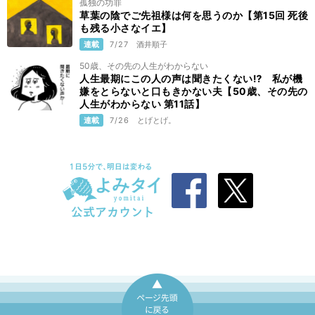
孤独の功罪
草葉の陰でご先祖様は何を思うのか【第15回 死後
も残る小さなイエ】
連載
7/27
酒井順子
50歳、その先の人生がわからない
人生最期にこの人の声は聞きたくない⁉ 私が機
嫌をとらないと口もきかない夫【50歳、その先の
人生がわからない 第11話】
連載
7/26
とげとげ。