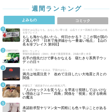
週間ランキング
よみもの
コミック
目指すは山頂よりも、おもしろい寄り道 山岳ライター高橋庄太郎の山の名
＆珍プレイス
もしも海から歩いたら、何日かかる？ ここが我が国の
ど真ん中!? 「日本で海岸線から一番遠い地点」【山の
名＆珍プレイス 第9回】
新刊 : ウッディ
脊髄性筋萎縮症（SMA）患者で重度障害者。28歳の夢と本音
右手の指先だけで夢をかなえる 寝たきり系男子ウッ
ディの日々
佐々木亮「酒のつまみは、宇宙のはなし」
満月は地震注意？ 改めて注目したい大地震と月との
関係
伊藤弘了「感想迷子のための映画入門」
『人のセックスを笑うな』を早送り視聴してはいけな
い理由とは？――「四角」関係を「視覚」化する映画
の魔法
承認欲求型ヤリマン女〜尻軽にも色々学ぶことがある
話