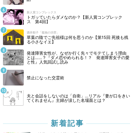
新人賞コンプレックス
トガッていたらダメなのか？【新人賞コンプレック
ス 第4回】
酒井順子「孤独の功罪」
草葉の陰でご先祖様は何を思うのか【第15回 死後も残
る小さなイエ】
発達障害女性が、なぜか行く先々でモテてしまう理由
とは……？『ダメ恋やめられる！？ 発達障害女子の愛
と性』人気回試し読み
禁止になった交霊術
夫と会話をしないのは「自衛」…リアル『妻が口をきい
てくれません』主婦が涙した名場面とは？
新着記事