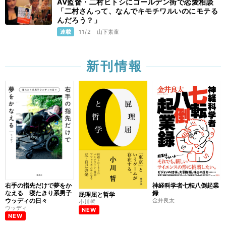
AV監督・二村ヒトシにゴールデン街で恋愛相談
「二村さんって、なんでキモチワルいのにモテる
んだろう？」
連載
11/2
山下素童
新刊情報
右手の指先だけで夢をか
神経科学者七転八倒起業
なえる 寝たきり系男子
録
屁理屈と哲学
ウッディの日々
金井良太
小川哲
ウッディ
NEW
NEW