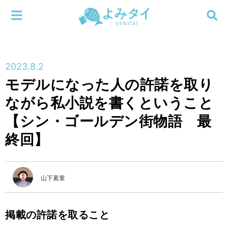
メニューを閉じる
よみタイ
ホーム
2023.8.2
新着
モデルになった人の許諾を取り
検索する
ながら私小説を書くということ
連載
【シン・ゴールデン街物語 最
新刊
終回】
特集
山下素童
編集部
掲載の許諾を取ること