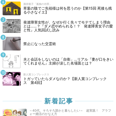
酒井順子「孤独の功罪」
草葉の陰でご先祖様は何を思うのか【第15回 死後も残
る小さなイエ】
発達障害女性が、なぜか行く先々でモテてしまう理由
とは……？『ダメ恋やめられる！？ 発達障害女子の愛
と性』人気回試し読み
禁止になった交霊術
夫と会話をしないのは「自衛」…リアル『妻が口をきい
てくれません』主婦が涙した名場面とは？
新人賞コンプレックス
トガッていたらダメなのか？【新人賞コンプレック
ス 第4回】
新着記事
～40代、そろそろ誰かと暮らしたい～ 超実践！ アラフ
ォー婚活のかなえ方