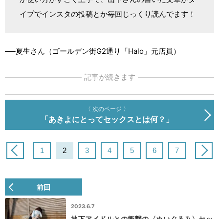
イプでインスタの投稿とか毎回じっくり読んでます！
──夏生さん（ゴールデン街G2通り「Halo」元店員）
記事が続きます
〈 次のページ 〉
「あきよにとってセックスとは何？」
1
2
3
4
5
6
7
前回
2023.6.7
地下アイドルとの衝撃の〈ぬいぐるみ〉セッ