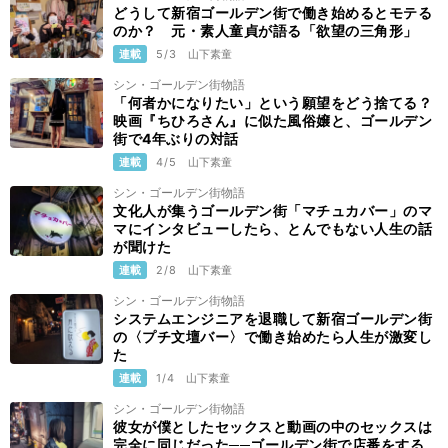
どうして新宿ゴールデン街で働き始めるとモテる
のか？ 元・素人童貞が語る「欲望の三角形」
連載
5/3
山下素童
シン・ゴールデン街物語
「何者かになりたい」という願望をどう捨てる？
映画『ちひろさん』に似た風俗嬢と、ゴールデン
街で4年ぶりの対話
連載
4/5
山下素童
シン・ゴールデン街物語
文化人が集うゴールデン街「マチュカバー」のマ
マにインタビューしたら、とんでもない人生の話
が聞けた
連載
2/8
山下素童
シン・ゴールデン街物語
システムエンジニアを退職して新宿ゴールデン街
の〈プチ文壇バー〉で働き始めたら人生が激変し
た
連載
1/4
山下素童
シン・ゴールデン街物語
彼女が僕としたセックスと動画の中のセックスは
完全に同じだった──ゴールデン街で店番をする