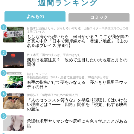
週間ランキング
よみもの
コミック
目指すは山頂よりも、おもしろい寄り道 山岳ライター高橋庄太郎の山の名
＆珍プレイス
もしも海から歩いたら、何日かかる？ ここが我が国の
ど真ん中!? 「日本で海岸線から一番遠い地点」【山の
名＆珍プレイス 第9回】
佐々木亮「酒のつまみは、宇宙のはなし」
満月は地震注意？ 改めて注目したい大地震と月との
関係
新刊 : ウッディ
脊髄性筋萎縮症（SMA）患者で重度障害者。28歳の夢と本音
右手の指先だけで夢をかなえる 寝たきり系男子ウッ
ディの日々
伊藤弘了「感想迷子のための映画入門」
『人のセックスを笑うな』を早送り視聴してはいけな
い理由とは？――「四角」関係を「視覚」化する映画
の魔法
承認欲求型ヤリマン女〜尻軽にも色々学ぶことがある
話