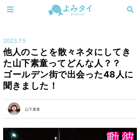
メニューを閉じる
よみタイ
ホーム
2023.7.5
新着
他人のことを散々ネタにしてき
検索する
た山下素童ってどんな人？？
連載
ゴールデン街で出会った48人に
新刊
聞きました！
特集
山下素童
編集部