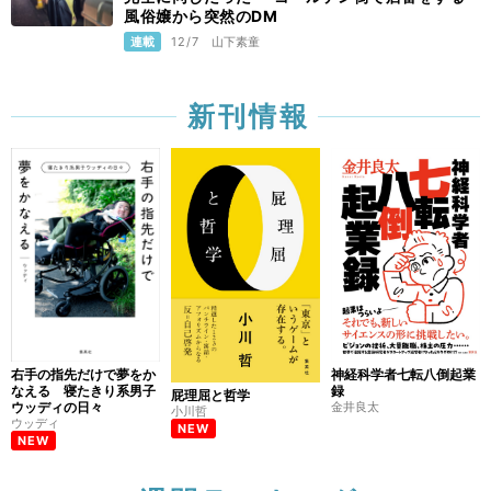
風俗嬢から突然のDM
連載
12/7
山下素童
新刊情報
右手の指先だけで夢をか
神経科学者七転八倒起業
なえる 寝たきり系男子
録
屁理屈と哲学
ウッディの日々
金井良太
小川哲
ウッディ
NEW
NEW