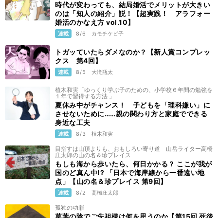
時代が変わっても、結局婚活でメリットが大きい
のは「知人の紹介」説！【超実践！ アラフォー
婚活のかなえ方 vol.10】
連載
8/6
カモチケビ子
トガッていたらダメなのか？【新人賞コンプレッ
クス 第4回】
連載
8/5
大滝瓶太
植木和実「ゆっくり学ぶ子のための、小学校６年間の勉強を
１年で習得する方法 」
夏休み中がチャンス！ 子どもを「理科嫌い」に
させないために……親の関わり方と家庭でできる
身近な工夫
連載
8/3
植木和実
目指すは山頂よりも、おもしろい寄り道 山岳ライター高橋
庄太郎の山の名＆珍プレイス
もしも海から歩いたら、何日かかる？ ここが我が
国のど真ん中!? 「日本で海岸線から一番遠い地
点」【山の名＆珍プレイス 第9回】
連載
8/2
高橋庄太郎
孤独の功罪
草葉の陰でご先祖様は何を思うのか【第15回 死後