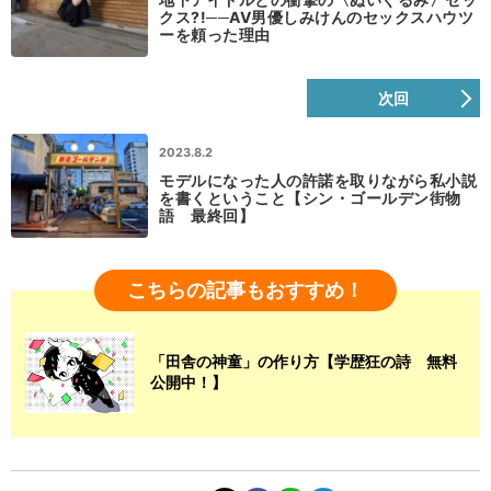
クス?!──AV男優しみけんのセックスハウツ
ーを頼った理由
次回
2023.8.2
モデルになった人の許諾を取りながら私小説
を書くということ【シン・ゴールデン街物
語 最終回】
こちらの記事もおすすめ！
「田舎の神童」の作り方【学歴狂の詩 無料
公開中！】