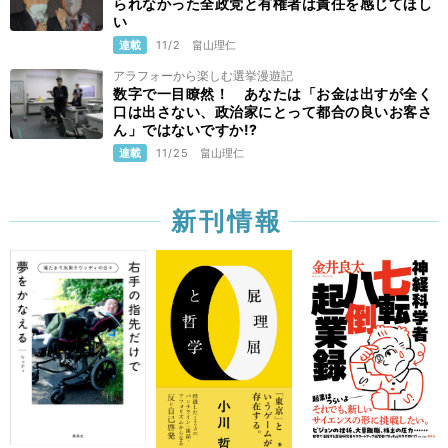
られなかった全政党と有権者は責任を感じてほし
い
連載
11/2
畠山理仁
アラフォーから楽しむ選挙漫遊記
数字で一目瞭然！ あなたは「お金は出すが全く
口は出さない、政治家にとって都合の良いお客さ
ん」ではないですか!?
連載
11/25
畠山理仁
新刊情報