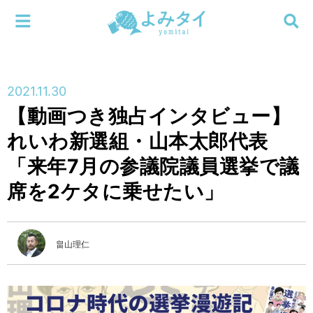
メニューを閉じる
よみタイ
ホーム
2021.11.30
新着
【動画つき独占インタビュー】
検索する
れいわ新選組・山本太郎代表
連載
「来年7月の参議院議員選挙で議
新刊
席を2ケタに乗せたい」
特集
畠山理仁
編集部