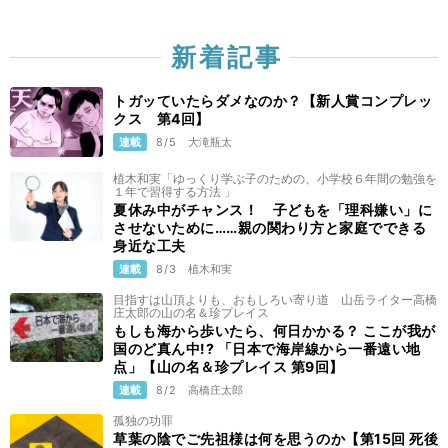
新着記事
トガッていたらダメなのか？【新人賞コンプレッ
クス 第4回】
連載
8/5
大滝瓶太
植木和実「ゆっくり学ぶ子のための、小学校６年間の勉強を
１年で習得する方法 」
夏休み中がチャンス！ 子どもを「理科嫌い」に
させないために……親の関わり方と家庭でできる
身近な工夫
連載
8/3
植木和実
目指すは山頂よりも、おもしろい寄り道 山岳ライター高橋
庄太郎の山の名＆珍プレイス
もしも海から歩いたら、何日かかる？ ここが我が
国のど真ん中!? 「日本で海岸線から一番遠い地
点」【山の名＆珍プレイス 第9回】
連載
8/2
高橋庄太郎
孤独の功罪
草葉の陰でご先祖様は何を思うのか【第15回 死後