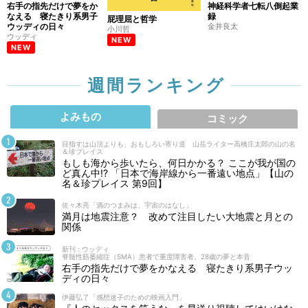
右手の指先だけで夢をか
神経科学者七転八倒起業
なえる 寝たきり系男子
録
屁理屈と哲学
ウッディの日々
金井良太
小川哲
ウッディ
NEW
NEW
週間ランキング
よみもの
コミック
目指すは山頂よりも、おもしろい寄り道 山岳ライター高橋庄太郎の山の名
＆珍プレイス
もしも海から歩いたら、何日かかる？ ここが我が国の
ど真ん中!? 「日本で海岸線から一番遠い地点」【山の
名＆珍プレイス 第9回】
佐々木亮「酒のつまみは、宇宙のはなし」
満月は地震注意？ 改めて注目したい大地震と月との
関係
新刊 : ウッディ
脊髄性筋萎縮症（SMA）患者で重度障害者。28歳の夢と本音
右手の指先だけで夢をかなえる 寝たきり系男子ウッ
ディの日々
伊藤弘了「感想迷子のための映画入門」