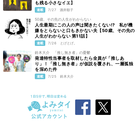
も残る小さなイエ】
連載
7/27
酒井順子
50歳、その先の人生がわからない
人生最期にこの人の声は聞きたくない⁉ 私が機
嫌をとらないと口もきかない夫【50歳、その先の
人生がわからない 第11話】
連載
7/26
とげとげ。
鈴木大介 「推し無き者」の憂鬱
発達特性当事者を取材したら全員が「推しあ
り」！「推し無き者」が仮説を覆され、一層孤独
を深めた件
連載
7/25
鈴木大介