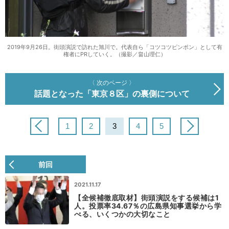
2019年9月26日。街頭演説で訪れた旭川で。代表自ら「コツコツピンポン」として有
権者にPRしていく。（撮影／畠山理仁）
〈 次のページ 〉
話題となった「東京８区」の裏側について
1
2
3
4
5
前回
2021.11.17
【全候補徹底取材】街頭演説をする候補は1
人。投票率34.67％の広島県知事選挙から学
べる、いくつかの大切なこと