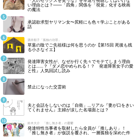
『人のセックスを笑うな』を早送り視聴してはいけな
い理由とは？――「四角」関係を「視覚」化する映画
の魔法
承認欲求型ヤリマン女〜尻軽にも色々学ぶことがある
話
酒井順子「孤独の功罪」
草葉の陰でご先祖様は何を思うのか【第15回 死後も残
る小さなイエ】
発達障害女性が、なぜか行く先々でモテてしまう理由
とは……？『ダメ恋やめられる！？ 発達障害女子の愛
と性』人気回試し読み
禁止になった交霊術
夫と会話をしないのは「自衛」…リアル『妻が口をきい
てくれません』主婦が涙した名場面とは？
鈴木大介 「推し無き者」の憂鬱
発達特性当事者を取材したら全員が「推しあり」！
「推し無き者」が仮説を覆され、一層孤独を深めた件