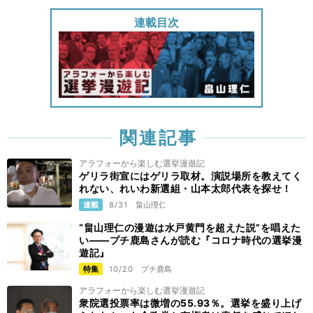
連載目次
関連記事
アラフォーから楽しむ選挙漫遊記
ゲリラ街宣にはゲリラ取材。演説場所を教えてく
れない、れいわ新選組・山本太郎代表を探せ！
連載
8/31
畠山理仁
“畠山理仁の漫遊は水戸黄門を超えた説”を唱えた
い——プチ鹿島さんが読む『コロナ時代の選挙漫
遊記』
特集
10/20
プチ鹿島
アラフォーから楽しむ選挙漫遊記
衆院選投票率は微増の55.93％。選挙を盛り上げ