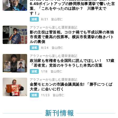
6.49ポイントアップの静岡県知事選挙で響いた言
葉、「これをやったのは誰か？ 川勝平太で
す！」
連載
6/21
畠山理仁
アラフォーから楽しむ選挙漫遊記
影の主役は菅首相。コロナ禍でも平成以降の単独
市長選で最高の投票率。横浜市長選挙の熱きバト
ルの裏側
連載
8/24
畠山理仁
アラフォーから楽しむ選挙漫遊記
政治家も有権者も全国民に読んでほしい！ 17歳
「若者党」党首のキラキラした本気の言葉
連載
1/18
畠山理仁
アラフォーから楽しむ選挙漫遊記
金髪モヒカンの市議会議員誕生! 「勝手につくば
大使」に会いに行く
連載
11/23
畠山理仁
新刊情報