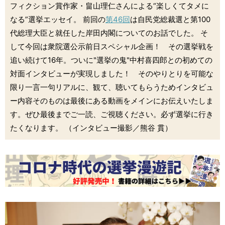
フィクション賞作家・畠山理仁さんによる“楽しくてタメに
なる”選挙エッセイ。 前回の
第46回
は自民党総裁選と第100
代総理大臣と就任した岸田内閣についてのお話でした。 そ
して今回は衆院選公示前日スペシャル企画！ その選挙戦を
追い続けて16年。ついに"選挙の鬼"中村喜四郎との初めての
対面インタビューが実現しました！ そのやりとりを可能な
限り一言一句リアルに、観て、聴いてもらうためインタビュ
ー内容そのものは最後にある動画をメインにお伝えいたしま
す。ぜひ最後までご一読、ご視聴ください。必ず選挙に行き
たくなります。 （インタビュー撮影／熊谷 貫）