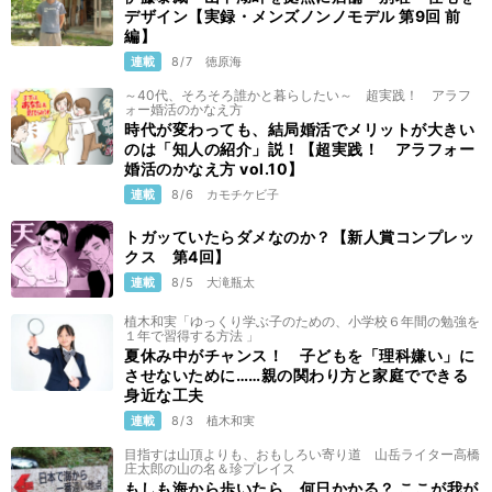
デザイン【実録・メンズノンノモデル 第9回 前
編】
連載
8/7
徳原海
～40代、そろそろ誰かと暮らしたい～ 超実践！ アラフ
ォー婚活のかなえ方
時代が変わっても、結局婚活でメリットが大きい
のは「知人の紹介」説！【超実践！ アラフォー
婚活のかなえ方 vol.10】
連載
8/6
カモチケビ子
トガッていたらダメなのか？【新人賞コンプレッ
クス 第4回】
連載
8/5
大滝瓶太
植木和実「ゆっくり学ぶ子のための、小学校６年間の勉強を
１年で習得する方法 」
夏休み中がチャンス！ 子どもを「理科嫌い」に
させないために……親の関わり方と家庭でできる
身近な工夫
連載
8/3
植木和実
目指すは山頂よりも、おもしろい寄り道 山岳ライター高橋
庄太郎の山の名＆珍プレイス
もしも海から歩いたら、何日かかる？ ここが我が