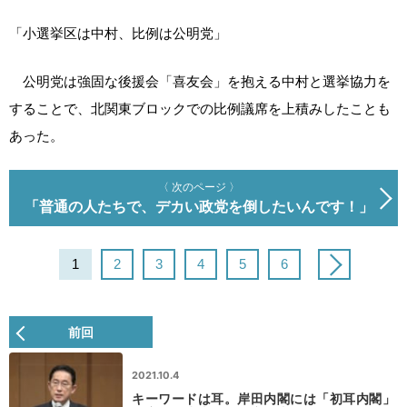
「小選挙区は中村、比例は公明党」
公明党は強固な後援会「喜友会」を抱える中村と選挙協力を
することで、北関東ブロックでの比例議席を上積みしたことも
あった。
〈 次のページ 〉
「普通の人たちで、デカい政党を倒したいんです！」
1
2
3
4
5
6
前回
2021.10.4
キーワードは耳。岸田内閣には「初耳内閣」