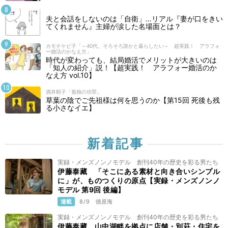
夫と会話をしないのは「自衛」…リアル『妻が口をきい
てくれません』主婦が涙した名場面とは？
カモチケビ子「～40代、そろそろ誰かと暮らしたい～ 超実践！ アラフォ
ー婚活のかなえ方」
時代が変わっても、結局婚活でメリットが大きいのは
「知人の紹介」説！【超実践！ アラフォー婚活のか
なえ方 vol.10】
酒井順子「孤独の功罪」
草葉の陰でご先祖様は何を思うのか【第15回 死後も残
る小さなイエ】
新着記事
実録・メンズノンノモデル 創刊40年の歴史を彩る男たち
伊藤泰藏 「そこにある素材と向き合いシンプル
に」が、ものつくりの原点【実録・メンズノンノ
モデル 第9回 後編】
連載
8/9
徳原海
実録・メンズノンノモデル 創刊40年の歴史を彩る男たち
伊藤泰藏 山中湖畔を拠点に店舗・別荘・住宅を