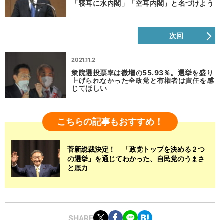
「寝耳に水内閣」「空耳内閣」と名づけよう
次回
2021.11.2
衆院選投票率は微増の55.93％。選挙を盛り
上げられなかった全政党と有権者は責任を感
じてほしい
こちらの記事もおすすめ！
菅新総裁決定！ 「政党トップを決める２つ
の選挙」を通じてわかった、自民党のうまさ
と底力
SHARE