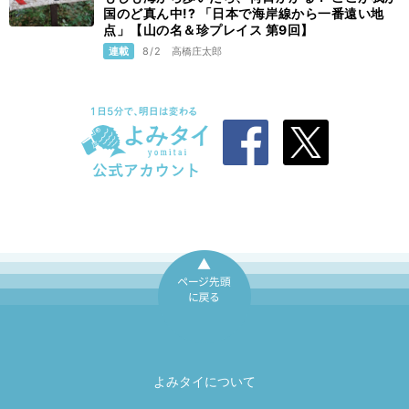
国のど真ん中!? 「日本で海岸線から一番遠い地
点」【山の名＆珍プレイス 第9回】
連載
8/2
高橋庄太郎
ページ先頭に戻
る
よみタイについて