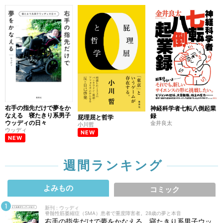
右手の指先だけで夢をか
神経科学者七転八倒起業
なえる 寝たきり系男子
録
屁理屈と哲学
ウッディの日々
金井良太
小川哲
ウッディ
NEW
NEW
週間ランキング
よみもの
コミック
新刊 : ウッディ
脊髄性筋萎縮症（SMA）患者で重度障害者。28歳の夢と本音
右手の指先だけで夢をかなえる 寝たきり系男子ウッ