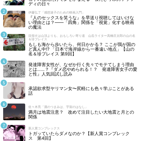
ディの日々
伊藤弘了「感想迷子のための映画入門」
『人のセックスを笑うな』を早送り視聴してはいけな
い理由とは？――「四角」関係を「視覚」化する映画
の魔法
目指すは山頂よりも、おもしろい寄り道 山岳ライター高橋庄太郎の山の名
＆珍プレイス
もしも海から歩いたら、何日かかる？ ここが我が国の
ど真ん中!? 「日本で海岸線から一番遠い地点」【山の
名＆珍プレイス 第9回】
発達障害女性が、なぜか行く先々でモテてしまう理由
とは……？『ダメ恋やめられる！？ 発達障害女子の愛
と性』人気回試し読み
承認欲求型ヤリマン女〜尻軽にも色々学ぶことがある
話
佐々木亮「酒のつまみは、宇宙のはなし」
満月は地震注意？ 改めて注目したい大地震と月との
関係
新人賞コンプレックス
トガッていたらダメなのか？【新人賞コンプレック
ス 第4回】