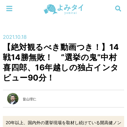
メニューを閉じる
よみタイ
ホーム
2021.10.18
新着
【絶対観るべき動画つき！】14
検索する
戦14勝無敗！ “選挙の鬼”中村
連載
喜四郎、16年越しの独占インタ
新刊
ビュー90分！
特集
畠山理仁
編集部
20年以上、国内外の選挙現場を取材し続けている開高健ノン