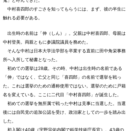
鬼」と呼んできた。
中村喜四郎のすごさを知ってもらうには、まず、彼の半生に
触れる必要がある。
出生時の名前は「伸（しん）」。父親は中村喜四郎、母親は
中村登美。両親ともに参議院議員を務めた。
そんな中村は日本大学法学部を卒業する直前に田中角栄事務
所へ入所して秘書となった。
初めての選挙は28歳。その時、中村は出生時の名前である
「伸」ではなく、亡父と同じ「喜四郎」の名前で選挙を戦っ
た。これは選挙のための通称使用ではない。選挙のために戸籍
名を変えている。ここに二代目「中村喜四郎」が誕生した。
初めての選挙を無所属で戦った中村は見事に当選した。当選
後には自民党の追加公認を受け、政治家としての一歩を踏み出
した。
初入閣は40歳（宇野宗佑内閣で科学技術庁長官）。43歳の