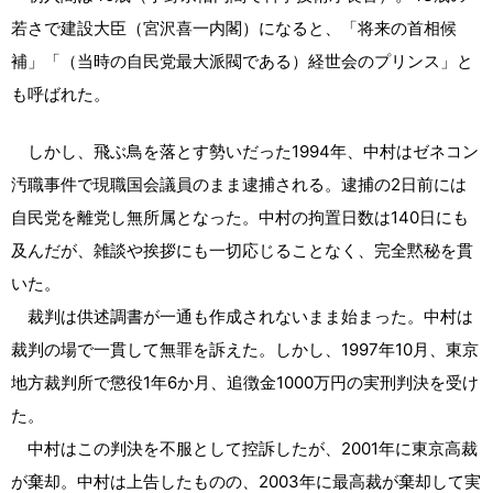
若さで建設大臣（宮沢喜一内閣）になると、「将来の首相候
補」「（当時の自民党最大派閥である）経世会のプリンス」と
も呼ばれた。
しかし、飛ぶ鳥を落とす勢いだった1994年、中村はゼネコン
汚職事件で現職国会議員のまま逮捕される。逮捕の2日前には
自民党を離党し無所属となった。中村の拘置日数は140日にも
及んだが、雑談や挨拶にも一切応じることなく、完全黙秘を貫
いた。
裁判は供述調書が一通も作成されないまま始まった。中村は
裁判の場で一貫して無罪を訴えた。しかし、1997年10月、東京
地方裁判所で懲役1年6か月、追徴金1000万円の実刑判決を受け
た。
中村はこの判決を不服として控訴したが、2001年に東京高裁
が棄却。中村は上告したものの、2003年に最高裁が棄却して実