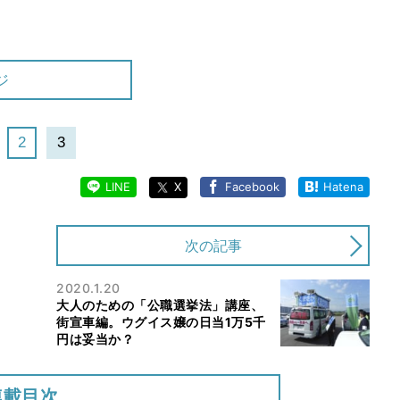
ジ
2
3
LINE
X
Facebook
Hatena
次の記事
2020.1.20
大人のための「公職選挙法」講座、
街宣車編。ウグイス嬢の日当1万5千
円は妥当か？
連載目次