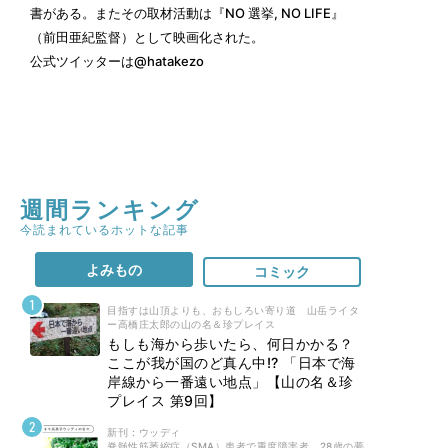
書がある。またその取材活動は『NO 選挙, NO LIFE』
（前田亜紀監督）として映画化された。
公式ツイッターは
@hatakezo
週間ランキング
今読まれているホットな記事
よみもの
コミック
目指すは山頂よりも、おもしろい寄り道 山岳ライタ
ー高橋庄太郎の山の名＆珍プレイス
もしも海から歩いたら、何日かかる？
ここが我が国のど真ん中!? 「日本で海
岸線から一番遠い地点」【山の名＆珍
プレイス 第9回】
新刊 : ウッディ
脊髄性筋萎縮症（SMA）患者で重度障害者。28歳の夢