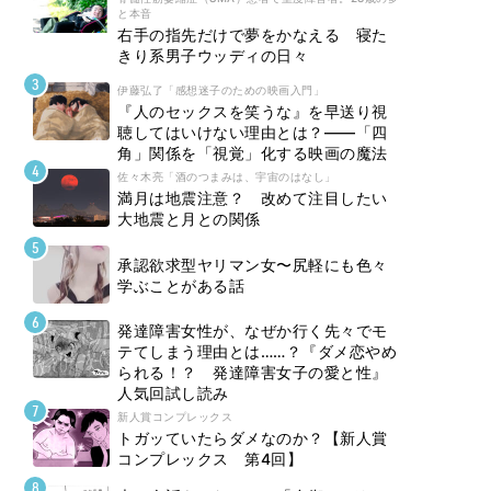
と本音
右手の指先だけで夢をかなえる 寝た
きり系男子ウッディの日々
伊藤弘了「感想迷子のための映画入門」
『人のセックスを笑うな』を早送り視
聴してはいけない理由とは？――「四
角」関係を「視覚」化する映画の魔法
佐々木亮「酒のつまみは、宇宙のはなし」
満月は地震注意？ 改めて注目したい
大地震と月との関係
承認欲求型ヤリマン女〜尻軽にも色々
学ぶことがある話
発達障害女性が、なぜか行く先々でモ
テてしまう理由とは……？『ダメ恋やめ
られる！？ 発達障害女子の愛と性』
人気回試し読み
新人賞コンプレックス
トガッていたらダメなのか？【新人賞
コンプレックス 第4回】