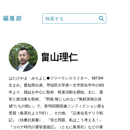
編集部
畠山理仁
はたけやま・みちよし●フリーランスライター。1973年
生まれ。愛知県出身。早稲田大学第一文学部在学中の93
年より、雑誌を中心に取材、執筆活動を開始。主に、選
挙と政治家を取材。『黙殺 報じられない“無頼系独立候
補”たちの戦い』で、第15回開高健ノンフィクション賞を
受賞（集英社より刊行）。その他、『記者会見ゲリラ戦
記』（扶桑社新書）、『領土問題、私はこう考える！』
『コロナ時代の選挙漫遊記』（ともに集英社）などの著