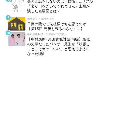
夫と会話をしないのは「自衛」…リアル
『妻が口をきいてくれません』主婦が
涙した名場面とは？
酒井順子「孤独の功罪」
草葉の陰でご先祖様は何を思うのか
【第15回 死後も残る小さなイエ】
中村憲剛対談「思考のパス交換」
【中村憲剛×尾形貴弘対談 前編】最低
の先輩だったパンサー尾形が「頑張る
ことこそカッコいい」と思えるように
なった理由