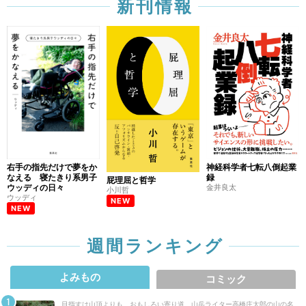
新刊情報
右手の指先だけで夢をか
神経科学者七転八倒起業
なえる 寝たきり系男子
録
屁理屈と哲学
ウッディの日々
金井良太
小川哲
ウッディ
NEW
NEW
週間ランキング
よみもの
コミック
目指すは山頂よりも、おもしろい寄り道 山岳ライター高橋庄太郎の山の名