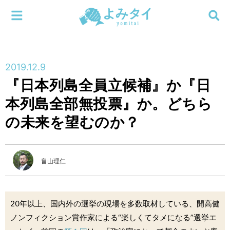
メニューを閉じる
よみタイ
ホーム
2019.12.9
新着
『日本列島全員立候補』か『日
検索する
本列島全部無投票』か。どちら
連載
の未来を望むのか？
新刊
特集
畠山理仁
編集部
20年以上、国内外の選挙の現場を多数取材している、開高健
ノンフィクション賞作家による“楽しくてタメになる”選挙エ