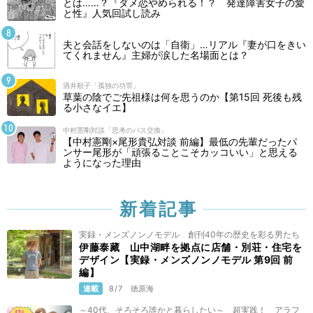
とは……？『ダメ恋やめられる！？ 発達障害女子の愛
と性』人気回試し読み
夫と会話をしないのは「自衛」…リアル『妻が口をきい
てくれません』主婦が涙した名場面とは？
酒井順子「孤独の功罪」
草葉の陰でご先祖様は何を思うのか【第15回 死後も残
る小さなイエ】
中村憲剛対談「思考のパス交換」
【中村憲剛×尾形貴弘対談 前編】最低の先輩だったパ
ンサー尾形が「頑張ることこそカッコいい」と思える
ようになった理由
新着記事
実録・メンズノンノモデル 創刊40年の歴史を彩る男たち
伊藤泰藏 山中湖畔を拠点に店舗・別荘・住宅を
デザイン【実録・メンズノンノモデル 第9回 前
編】
連載
8/7
徳原海
～40代、そろそろ誰かと暮らしたい～ 超実践！ アラフ