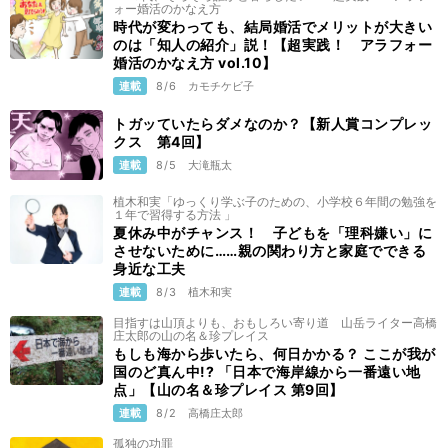
ォー婚活のかなえ方
時代が変わっても、結局婚活でメリットが大きい
のは「知人の紹介」説！【超実践！ アラフォー
婚活のかなえ方 vol.10】
連載
8/6
カモチケビ子
トガッていたらダメなのか？【新人賞コンプレッ
クス 第4回】
連載
8/5
大滝瓶太
植木和実「ゆっくり学ぶ子のための、小学校６年間の勉強を
１年で習得する方法 」
夏休み中がチャンス！ 子どもを「理科嫌い」に
させないために……親の関わり方と家庭でできる
身近な工夫
連載
8/3
植木和実
目指すは山頂よりも、おもしろい寄り道 山岳ライター高橋
庄太郎の山の名＆珍プレイス
もしも海から歩いたら、何日かかる？ ここが我が
国のど真ん中!? 「日本で海岸線から一番遠い地
点」【山の名＆珍プレイス 第9回】
連載
8/2
高橋庄太郎
孤独の功罪