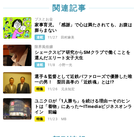
関連記事
ブスとお金
家事育児。「感謝」で心は満たされても、お腹は
膨らまない
連載
11/27
田村麻美
限界風俗嬢
シェークスピア研究からSMクラブで働くことを
選んだエリート女子大生
連載
11/8
小野一光
選手＆監督として近鉄バファローズで優勝した唯
一の男！ 梨田昌孝の「近鉄魂」とは!?
特集
11/26
元永知宏
ユニクロが「1人勝ち」を続ける理由ーそのヒン
トは「着物」にあった〜ITmediaビジネスオンラ
イン 前編
特集
11/23
MB