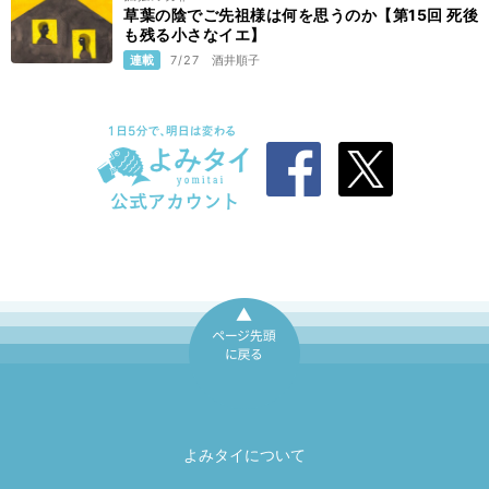
草葉の陰でご先祖様は何を思うのか【第15回 死後
も残る小さなイエ】
連載
7/27
酒井順子
ページ先頭に戻
る
よみタイについて