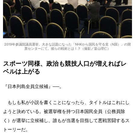
2019年参議院議員選挙。大きな話題になった「NHKから国民を守る党（N国）」の開
票センターにて。彼らの戦術とは！？（撮影／畠山理仁）
スポーツ同様、政治も競技人口が増えればレ
ベルは上がる
『日本列島全員立候補』──。
もしも私が小説を書くことになったら、タイトルはこれにし
ようと決めている。被選挙権を持つ日本国民全員（公務員除
く）が選挙に立候補し、誰もが当選を目指して悪戦苦闘するス
トーリーだ。