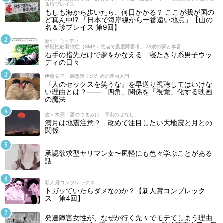
＆珍プレイス
もしも海から歩いたら、何日かかる？ ここが我が国の
ど真ん中!? 「日本で海岸線から一番遠い地点」【山の
名＆珍プレイス 第9回】
新刊 : ウッディ
脊髄性筋萎縮症（SMA）患者で重度障害者。28歳の夢と本音
右手の指先だけで夢をかなえる 寝たきり系男子ウッ
ディの日々
伊藤弘了「感想迷子のための映画入門」
『人のセックスを笑うな』を早送り視聴してはいけな
い理由とは？――「四角」関係を「視覚」化する映画
の魔法
佐々木亮「酒のつまみは、宇宙のはなし」
満月は地震注意？ 改めて注目したい大地震と月との
関係
承認欲求型ヤリマン女〜尻軽にも色々学ぶことがある
話
新人賞コンプレックス
トガッていたらダメなのか？【新人賞コンプレック
ス 第4回】
発達障害女性が、なぜか行く先々でモテてしまう理由