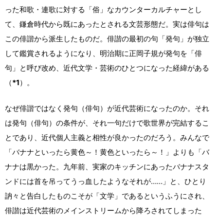
った和歌・連歌に対する「俗」なカウンターカルチャーとし
て、鎌倉時代から既にあったとされる文芸形態だ。実は俳句は
この俳諧から派生したものだ。俳諧の最初の句「発句」が独立
して鑑賞されるようになり、明治期に正岡子規が発句を「俳
句」と呼び改め、近代文学・芸術のひとつになった経緯がある
（
*1
）。
なぜ俳諧ではなく発句（俳句）が近代芸術になったのか。それ
は発句（俳句）の条件が、それ一句だけで歌世界が完結するこ
とであり、近代個人主義と相性が良かったのだろう。みんなで
「バナナといったら黄色～！黄色といったら～！」よりも「バ
ナナは黒かった。九年前、実家のキッチンにあったバナナスタ
ンドには首を吊ってうっ血したようなそれが……」と、ひとり
訥々と告白したものこそが「文学」であるというふうにされ、
俳諧は近代芸術のメインストリームから降ろされてしまった