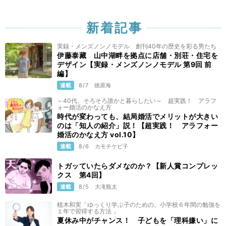
新着記事
実録・メンズノンノモデル 創刊40年の歴史を彩る男たち
伊藤泰藏 山中湖畔を拠点に店舗・別荘・住宅を
デザイン【実録・メンズノンノモデル 第9回 前
編】
連載
8/7
徳原海
～40代、そろそろ誰かと暮らしたい～ 超実践！ アラフ
ォー婚活のかなえ方
時代が変わっても、結局婚活でメリットが大きい
のは「知人の紹介」説！【超実践！ アラフォー
婚活のかなえ方 vol.10】
連載
8/6
カモチケビ子
トガッていたらダメなのか？【新人賞コンプレッ
クス 第4回】
連載
8/5
大滝瓶太
植木和実「ゆっくり学ぶ子のための、小学校６年間の勉強を
１年で習得する方法 」
夏休み中がチャンス！ 子どもを「理科嫌い」に