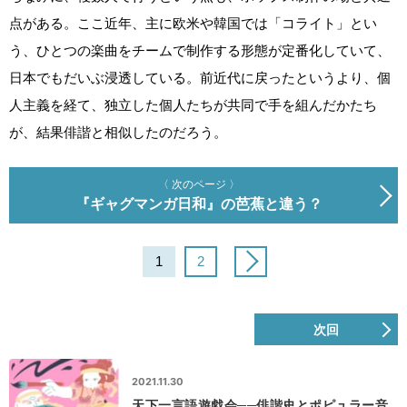
点がある。ここ近年、主に欧米や韓国では「コライト」とい
う、ひとつの楽曲をチームで制作する形態が定番化していて、
日本でもだいぶ浸透している。前近代に戻ったというより、個
人主義を経て、独立した個人たちが共同で手を組んだかたち
が、結果俳諧と相似したのだろう。
〈 次のページ 〉
『ギャグマンガ日和』の芭蕉と違う？
1
2
次回
2021.11.30
天下一言語遊戯会──俳諧史とポピュラー音