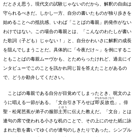
だとさえ思う。現代文の試験じゃないのだから、解釈の自由は
守られるべきだ。しかし一方、自分の書いたものが独り歩きを
始めることへの抵抗感、いわば「ことばの毒親」的発作がない
わけではない。この場合の毒親とは、「こんなのわたしが書い
た歌詞（子ども）じゃない！」と、自分かわいさに解釈の成長
を阻んでしまうことだ。具体的に「今夜だけ～」を例にするこ
ともことばの毒親ムーヴかも、とためらったけれど、過去にイ
ンタビューでこのことを訊かれ同じ旨を答えたことがあるの
で、どうか勘弁してください。
ことばの毒親である自分が目覚めてしまったとき、呪文のよ
すなわちほごなり
うに唱える一節がある。「文台引き下ろせば
即反故也
」。俳
とほう
聖・松尾芭蕉が弟子の服部
土芳
に伝えた教えだ。「文台」とは
連句の席で使われる小さな机のことで、その上にのせた紙に詠
まれた歌を書いてゆくのが連句のしきたりであった。シンプル