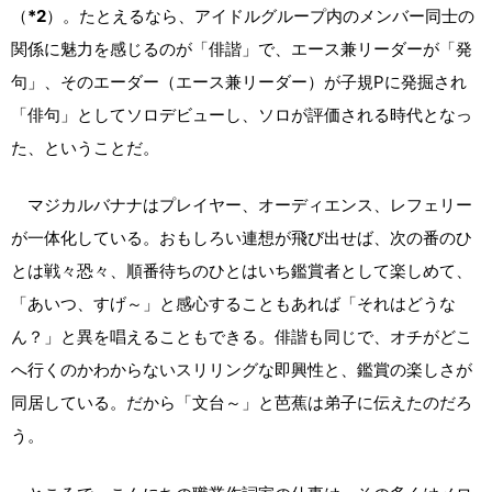
（
*2
）。たとえるなら、アイドルグループ内のメンバー同士の
関係に魅力を感じるのが「俳諧」で、エース兼リーダーが「発
句」、そのエーダー（エース兼リーダー）が子規Pに発掘され
「俳句」としてソロデビューし、ソロが評価される時代となっ
た、ということだ。
マジカルバナナはプレイヤー、オーディエンス、レフェリー
が一体化している。おもしろい連想が飛び出せば、次の番のひ
とは戦々恐々、順番待ちのひとはいち鑑賞者として楽しめて、
「あいつ、すげ～」と感心することもあれば「それはどうな
ん？」と異を唱えることもできる。俳諧も同じで、オチがどこ
へ行くのかわからないスリリングな即興性と、鑑賞の楽しさが
同居している。だから「文台～」と芭蕉は弟子に伝えたのだろ
う。