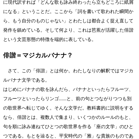
に現代訳すれば「どんな歌も詠み終わったら立ちどころに紙屑
になる」ということだ。ここから「詞を書いて歌われた瞬間か
ら、もう自分のものじゃない」とわたしは都合よく捉え直して
発作を鎮めている。そして何より、これは芭蕉が活躍した俳諧
という文芸形態の特徴を端的に表している。
俳諧＝マジカルバナナ？
さて、この「俳諧」とは何か。わたしなりの解釈ではマジカ
ルバナナ文学である。
はじめにバナナの歌を詠んだら、バナナといったらフルーツ、
フルーツといったらリンゴ……と、前の句とつながりつつも別
の歌世界へ転じてゆく。そんな文学だ。教科書的に説明をする
なら、俳諧とは、複数人で集まり、いくつかのルールのもと、
句を順に詠み連ねてひとつの歌世界を作る「座の文学」のひと
つである。もとを辿ると、平安時代の「雅」な貴族のものであ