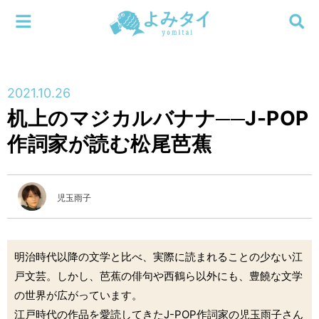
メニューを閉じる
よみタイ
ホーム
2021.10.26
新着
机上のマジカルバナナ──J-POP
検索する
作詞家が読む松尾芭蕉
連載
新刊
児玉雨子
特集
明治時代以降の文学と比べ、実際に読まれることの少ない江
編集部
戸文芸。しかし、芭蕉の俳句や西鶴ら以外にも、豊饒な文学
の世界が広がっています。
江戸時代の作品を愛読してきたJ-POP作詞家の児玉雨子さん