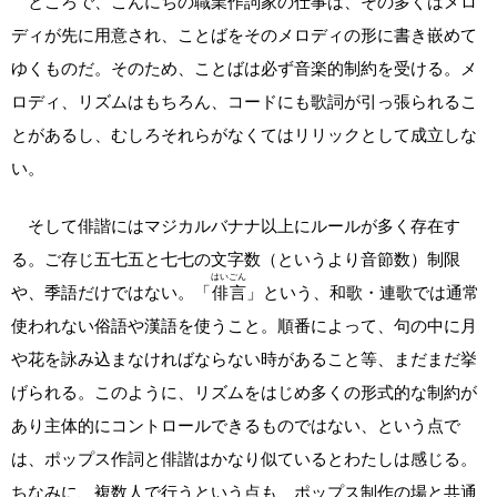
ところで、こんにちの職業作詞家の仕事は、その多くはメロ
ディが先に用意され、ことばをそのメロディの形に書き嵌めて
ゆくものだ。そのため、ことばは必ず音楽的制約を受ける。メ
ロディ、リズムはもちろん、コードにも歌詞が引っ張られるこ
とがあるし、むしろそれらがなくてはリリックとして成立しな
い。
そして俳諧にはマジカルバナナ以上にルールが多く存在す
る。ご存じ五七五と七七の文字数（というより音節数）制限
はいごん
や、季語だけではない。「
俳言
」という、和歌・連歌では通常
使われない俗語や漢語を使うこと。順番によって、句の中に月
や花を詠み込まなければならない時があること等、まだまだ挙
げられる。このように、リズムをはじめ多くの形式的な制約が
あり主体的にコントロールできるものではない、という点で
は、ポップス作詞と俳諧はかなり似ているとわたしは感じる。
ちなみに、複数人で行うという点も、ポップス制作の場と共通