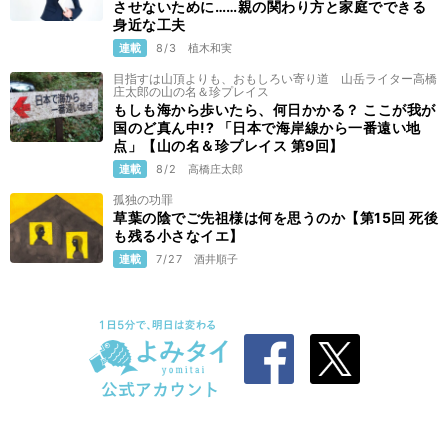
させないために……親の関わり方と家庭でできる
身近な工夫
連載
8/3
植木和実
目指すは山頂よりも、おもしろい寄り道 山岳ライター高橋
庄太郎の山の名＆珍プレイス
もしも海から歩いたら、何日かかる？ ここが我が
国のど真ん中!? 「日本で海岸線から一番遠い地
点」【山の名＆珍プレイス 第9回】
連載
8/2
高橋庄太郎
孤独の功罪
草葉の陰でご先祖様は何を思うのか【第15回 死後
も残る小さなイエ】
連載
7/27
酒井順子