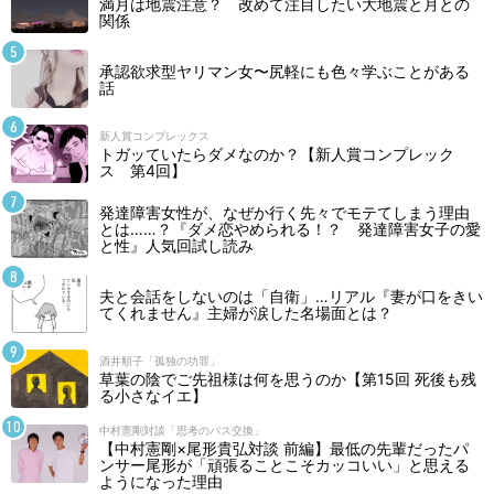
満月は地震注意？ 改めて注目したい大地震と月との
関係
承認欲求型ヤリマン女〜尻軽にも色々学ぶことがある
話
新人賞コンプレックス
トガッていたらダメなのか？【新人賞コンプレック
ス 第4回】
発達障害女性が、なぜか行く先々でモテてしまう理由
とは……？『ダメ恋やめられる！？ 発達障害女子の愛
と性』人気回試し読み
夫と会話をしないのは「自衛」…リアル『妻が口をきい
てくれません』主婦が涙した名場面とは？
酒井順子「孤独の功罪」
草葉の陰でご先祖様は何を思うのか【第15回 死後も残
る小さなイエ】
中村憲剛対談「思考のパス交換」
【中村憲剛×尾形貴弘対談 前編】最低の先輩だったパ
ンサー尾形が「頑張ることこそカッコいい」と思える
ようになった理由