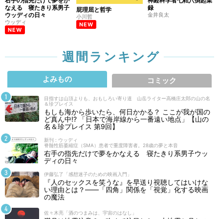
右手の指先だけで夢をか
神経科学者七転八倒起業
なえる 寝たきり系男子
録
屁理屈と哲学
ウッディの日々
金井良太
小川哲
ウッディ
NEW
NEW
週間ランキング
よみもの
コミック
目指すは山頂よりも、おもしろい寄り道 山岳ライター高橋庄太郎の山の名
＆珍プレイス
もしも海から歩いたら、何日かかる？ ここが我が国の
ど真ん中!? 「日本で海岸線から一番遠い地点」【山の
名＆珍プレイス 第9回】
新刊 : ウッディ
脊髄性筋萎縮症（SMA）患者で重度障害者。28歳の夢と本音
右手の指先だけで夢をかなえる 寝たきり系男子ウッ
ディの日々
伊藤弘了「感想迷子のための映画入門」
『人のセックスを笑うな』を早送り視聴してはいけな
い理由とは？――「四角」関係を「視覚」化する映画
の魔法
佐々木亮「酒のつまみは、宇宙のはなし」