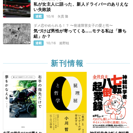
私が女主人に語った、新人ドライバーのありえな
い失敗談
連載
10/6
矢貫 隆
ダメ恋やめられる！？ 〜発達障害女子の愛と性〜
気づけば男性が寄ってくる……モテる私は「勝ち
組」か？
連載
10/16
姫野桂
新刊情報